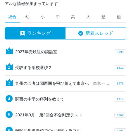
アルな情報が集まっています！
総合
幼
小
中
高
大
塾
他
ランキング
新着スレッド
2027年受験組の談話室
2199
受験する学校選び２
1613
九州の若者は関西圏を飛び越えて東京へ 東京一極集中で選ばれる大学になるには？
1476
関西の中学の序列を教えて
1214
2021年9月 第3回合不合判定テスト
1169
難関共学進学校での生徒間トラブル
1101