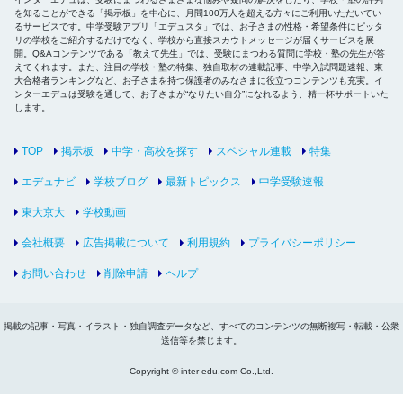
を知ることができる「掲示板」を中心に、月間100万人を超える方々にご利用いただいてい
るサービスです。中学受験アプリ「エデュスタ」では、お子さまの性格・希望条件にピッタ
リの学校をご紹介するだけでなく、学校から直接スカウトメッセージが届くサービスを展
開。Q&Aコンテンツである「教えて先生」では、受験にまつわる質問に学校・塾の先生が答
えてくれます。また、注目の学校・塾の特集、独自取材の連載記事、中学入試問題速報、東
大合格者ランキングなど、お子さまを持つ保護者のみなさまに役立つコンテンツも充実。イ
ンターエデュは受験を通して、お子さまが“なりたい自分”になれるよう、精一杯サポートいた
します。
TOP
掲示板
中学・高校を探す
スペシャル連載
特集
エデュナビ
学校ブログ
最新トピックス
中学受験速報
東大京大
学校動画
会社概要
広告掲載について
利用規約
プライバシーポリシー
お問い合わせ
削除申請
ヘルプ
掲載の記事・写真・イラスト・独自調査データなど、すべてのコンテンツの無断複写・転載・公衆
送信等を禁じます。
Copyright © inter-edu.com Co.,Ltd.