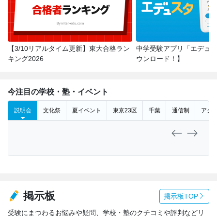
【3/10リアルタイム更新】東大合格ラン
中学受験アプリ「エデュス
キング2026
ウンロード！】
今注目の学校・塾・イベント
説明会
文化祭
夏イベント
東京23区
千葉
通信制
アク
掲示板
掲示板TOP
受験にまつわるお悩みや疑問、学校・塾のクチコミや評判などリ