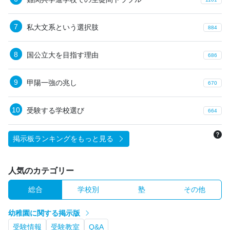
私大文系という選択肢
884
国公立大を目指す理由
686
甲陽一強の兆し
670
受験する学校選び
664
掲示板ランキングをもっと見る
人気のカテゴリー
総合
学校別
塾
その他
幼稚園に関する掲示版
受験情報
受験教室
Q&A