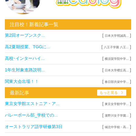
注目校！新着記事一覧
第2回オープンスク...
[
]
日本大学明誠高...
高2夏期授業、TGGに...
[
]
八王子学園 八王...
高校･インターハイ...
[
]
横須賀学院中学...
1年生対象進路説明...
[
]
日本大学櫻丘高...
関東大会出場！！
[
]
春日部共栄中学...
最新記事
もっと見る
東京女学館エストニア・ア...
[
]
東京女学館中学...
バレーボール部_学校での...
[
]
瀧野川女子学園...
オーストラリア語学研修第3日
[
]
城北中学校・高...