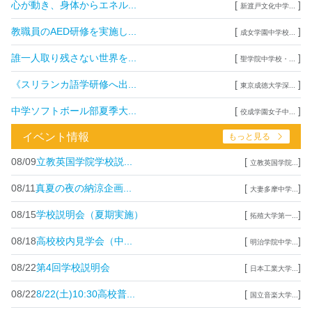
心が動き、身体からエネル...
[
]
新渡戸文化中学...
教職員のAED研修を実施し...
[
]
成女学園中学校...
誰一人取り残さない世界を...
[
]
聖学院中学校・...
《スリランカ語学研修へ出...
[
]
東京成徳大学深...
中学ソフトボール部夏季大...
[
]
佼成学園女子中...
イベント情報
もっと見る
08/09
立教英国学院学校説...
[
]
立教英国学院...
08/11
真夏の夜の納涼企画...
[
]
大妻多摩中学...
08/15
学校説明会（夏期実施）
[
]
拓殖大学第一...
08/18
高校校内見学会（中...
[
]
明治学院中学...
08/22
第4回学校説明会
[
]
日本工業大学...
08/22
8/22(土)10:30高校普...
[
]
国立音楽大学...