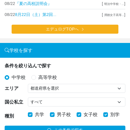
08/22
『夏の高校説明会』
[
]
明法中学校・...
08/22
8月22日（土）第2回...
[
]
潤徳女子高等...
エデュログTOPへ
学校を探す
条件を絞り込んで探す
中学校
高等学校
エリア
国公私立
共学
男子校
女子校
別学
種別