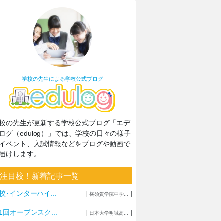
学校の先生による学校公式ブログ
校の先生が更新する学校公式ブログ「エデ
ログ（edulog）」では、学校の日々の様子
イベント、入試情報などをブログや動画で
届けします。
注目校！新着記事一覧
校･インターハイ...
[
]
横須賀学院中学...
1回オープンスク...
[
]
日本大学明誠高...