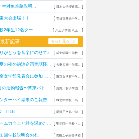
年生対象進路説明...
[
]
日本大学櫻丘高...
の学校に来るのはやめておけ
東大会出場！！
[
]
春日部共栄中学...
校2年生12名ター...
[
]
八王子学園 八王...
校時間について
最新記事
もっと見る
鷹市下連雀(後半番地)へ引越し、幼稚園について
りがとうを音楽にのせて♪
[
]
成女学園中学校...
夏の夜の納涼企画実話怪...
[
]
大妻多摩中学高...
京ベイインターナショナルスクールについて
京女学館発表会に参加し...
[
]
東京女学館中学...
試に関して、伸芽会がジャックか。
月の活動報告〜関東バト...
[
]
瀧野川女子学園...
ンターハイ結果のご報告
[
]
志社国際高校とヘリ基地反対協議会を刑事告訴
城北中学校・高...
 TITLE
[
]
新渡戸文化中学...
英西(立命館コース)
ーム力向上と絆を深めた...
[
]
聖学院中学校・...
institution中等学校
１回学校説明会お礼
[
]
潤徳女子高等学校