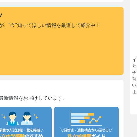
ツ
が、"今"知ってほしい情報を厳選して紹介中！
イ
と
子
育
い
ま
最新情報をお届けしています。