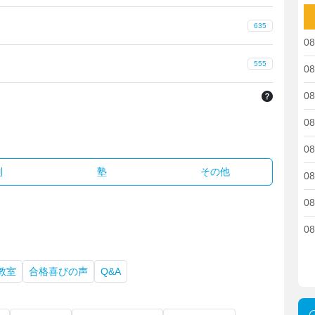
高
635
08
附
555
08
08
新着書
08
08
別
塾
その他
08
08
08
教室
合格喜びの声
Q&A