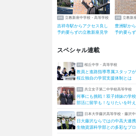
立教新座中学校・高等学校
立教新
吉祥寺駅からアクセス良し
豊洲駅から
予約要らずの立教新座見学
予約要らず
スペシャル連載
桜丘中学・高等学校
教員と進路指導専属スタッフが支える
桜丘独自の学習支援体制とは
共立女子第二中学校高等学校
何事にも挑戦！双子姉妹の学校生活
部活に留学も！なりたいを叶える学校
日本大学藤沢高等学校・藤沢中学校
日大藤沢ならではの中高大連携
生物資源科学部との多彩なプログラム