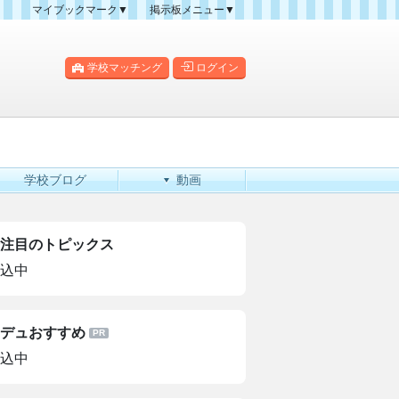
マイブックマーク▼
掲示板メニュー▼
クマーク一覧
掲示板の使い方
掲示板マップ
学校マッチング
ログイン
人気スレッドランキング
新規スレッド一覧
新着書き込み一覧
学校ブログ
動画
注目のトピックス
込中
デュおすすめ
込中