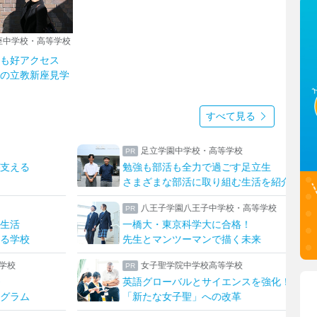
座中学校・高等学校
も好アクセス
の立教新座見学
すべて見る
足立学園中学校・高等学校
上野学園
勉強も部活も全力で過ごす足立生
ハープやフ
さまざまな部活に取り組む生活を紹介
上野ならで
八王子学園八王子中学校・高等学校
瀧野川女
一橋大・東京科学大に合格！
生成AIを“
先生とマンツーマンで描く未来
発想を形に
女子聖学院中学校高等学校
日本大学
英語グローバルとサイエンスを強化！
理想を形に
「新たな女子聖」への改革
生徒たちに