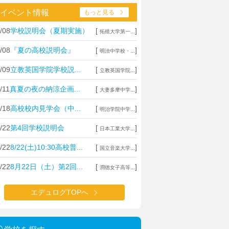
イベント情報
もっと見る
校進学
/08
学校説明会（夏期実施）
[
]
拓殖大学第一...
属天王寺小の合格後について
/08
『夏の高校説明会』
[
]
明法中学校・...
/09
立教英国学院学校説...
[
]
立教英国学院...
き込みをもっと見る
/11
真夏の夜の納涼企画...
[
]
大妻多摩中学...
/18
高校校内見学会（中...
[
]
明治学院中学...
/22
第4回学校説明会
[
]
日本工業大学...
/22
8/22(土)10:30高校普...
[
]
国立音楽大学...
/22
8月22日（土）第2回...
[
]
潤徳女子高等...
エデュログTOPへ