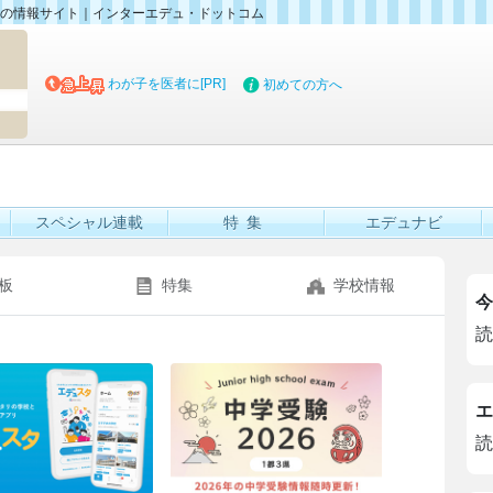
の情報サイト
｜
インターエデュ・ドットコム
マイブッ
わが子を医者に[PR]
初めての方へ
スペシャル連載
特集
エデュナビ
板
特集
学校情報
今
読
エ
読