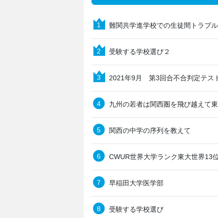
難関共学進学校での生徒間トラブル
受験する学校選び２
2021年9月 第3回合不合判定テス
九州の若者は関西圏を飛び越えて東
関西の中学の序列を教えて
早稲田大学医学部
受験する学校選び