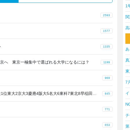
1
こ
2593
関
高
登
1577
ト
三
1335
あ
真
京へ 東京一極集中で選ばれる大学になるには？
東
1199
東
模
969
7
イ
CWUR世界大学ランク東大世界13位1位東大2京大3慶應4阪大5名大6東科7東北8早稲田9北大10九
同
845
NO
育
771
チ
明星
653
第