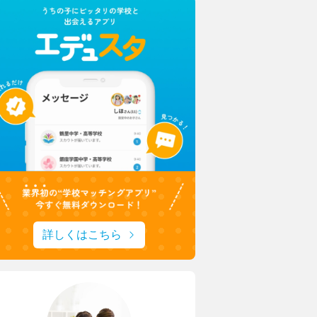
中学校・高等学校
東京家政大学附属女子中
ルート！ひとり一つの楽器
新校長に就任！未来の展
はのフィールドワーク
安田学園中学校・高等学
子学園中学高等学校
一橋大・東京科学大に合
アシスタント”に
詳しくはこちら
安田学園の進路サポート
する授業でキャリア教育
城西大学附属城西中学・
豊山女子中学校・高等学校
1分1秒を無駄にしない！
デザインと機能性をアップ
城西生「文武両道の時間
託された夏服リニューアル