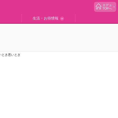
エデュ
TOPへ
生活・お得情報
中学受験
ブック
エデュママゴハン
エデュママブログ
小学生イベント
読者プレゼント
生活お役立ち
いとき悪いとき