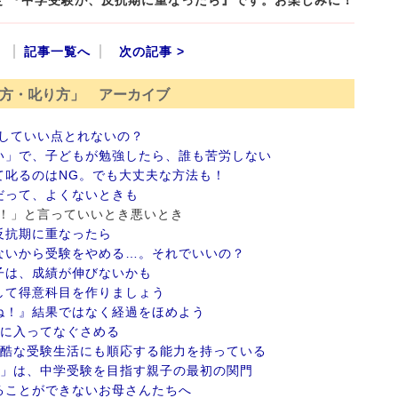
記事一覧へ
次の記事 >
方・叱り方」 アーカイブ
していい点とれないの？
い」で、子どもが勉強したら、誰も苦労しない
て叱るのはNG。でも大丈夫な方法も！
だって、よくないときも
バカ！」と言っていいとき悪いとき
反抗期に重なったら
ないから受験をやめる…。それでいいの？
子は、成績が伸びないかも
して得意科目を作りましょう
ね！』結果ではなく経過をほめよう
間に入ってなぐさめる
過酷な受験生活にも順応する能力を持っている
ト」は、中学受験を目指す親子の最初の関門
ることができないお母さんたちへ