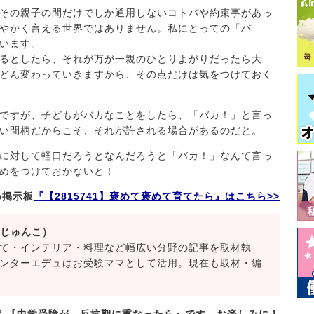
その親子の間だけでしか通用しないコトバや約束事があっ
やかく言える世界ではありません。私にとっての「バ
います。
るとしたら、それが万が一親のひとりよがりだったら大
どん変わっていきますから、その点だけは気をつけておく
ですが、子どもがバカなことをしたら、「バカ！」と言っ
い間柄だからこそ、それが許される場合があるのだと。
に対して軽口だろうとなんだろうと「バカ！」なんて言っ
めをつけておかないと！
め掲示板
『【2815741】褒めて褒めて育てたら』はこちら>>
 じゅんこ）
て・インテリア・料理など幅広い分野の記事を取材執
ンターエデュはお受験ママとして活用。現在も取材・編
予定 『中学受験が、反抗期に重なったら』です。お楽しみに！