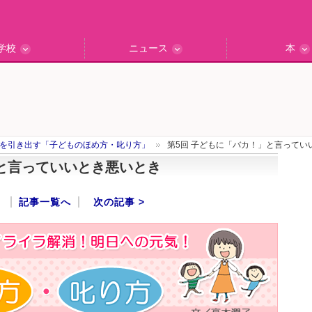
学校
ニュース
本
インタビュー
の私立中高
ッフ訪問記
保護者レポ
別学校検索
門校訪問
エデュナビニュース
教育最前線
一歩先行く
エデュママ
を引き出す「子どものほめ方・叱り方」
第5回 子どもに「バカ！」と言ってい
」と言っていいとき悪いとき
記事一覧へ
次の記事 >