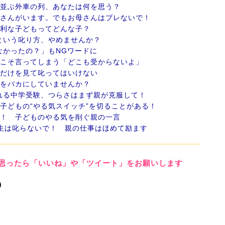
に並ぶ外車の列、あなたは何を思う？
御さんがいます。でもお母さんはブレないで！
有利な子どもってどんな子？
という叱り方、やめませんか？
なかったの？」もNGワードに
らこそ言ってしまう「どこも受からないよ」
数だけを見て叱ってはいけない
ルをバカにしていませんか？
れる中学受験、つらさはまず親が克服して！
、子どもの“やる気スイッチ”を切ることがある！
メ！ 子どものやる気を削ぐ親の一言
年生は叱らないで！ 親の仕事はほめて励ます
思ったら「いいね」や「ツイート」をお願いします