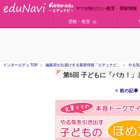
ママが知りたい教育・受験情報
受験・教育
ググっと差がつく高校受験
小学校受験のい・ろ・は！
東大・京大生が育つまで
エデュママアンケート
おおたとしまさ相談室
中学受験ギモン解決所
はじめての中学受験
エデュママリサーチ
ママコ・ネクション
わが家の中学受験
やる気を引き出す
森上教育研究所
御三家合格秘話
大学リサーチ
お悩みQ&A
大学研究室
小学校
注目
スタ
学校
沿線
名
「子どものほめ方・叱り方」
インターエデュ TOP
編集部がお届けする最新情報「エデュナビ」
やる気
第5回 子どもに「バカ！
< 前の記事