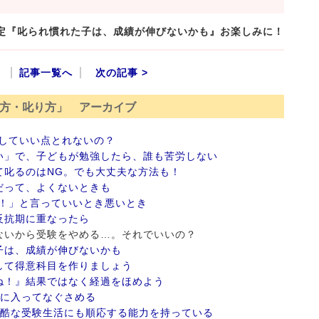
予定『叱られ慣れた子は、成績が伸びないかも』お楽しみに！
記事一覧へ
次の記事 >
方・叱り方」 アーカイブ
していい点とれないの？
い」で、子どもが勉強したら、誰も苦労しない
て叱るのはNG。でも大丈夫な方法も！
だって、よくないときも
カ！」と言っていいとき悪いとき
反抗期に重なったら
るわないから受験をやめる…。それでいいの？
子は、成績が伸びないかも
して得意科目を作りましょう
ね！』結果ではなく経過をほめよう
間に入ってなぐさめる
過酷な受験生活にも順応する能力を持っている