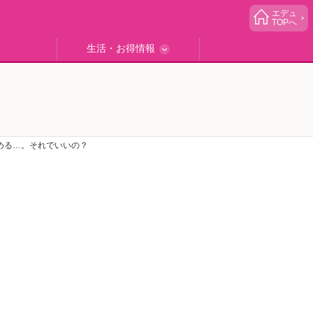
エデュ
TOPへ
生活・お得情報
中学受験
ブック
エデュママゴハン
エデュママブログ
小学生イベント
読者プレゼント
生活お役立ち
める…。それでいいの？