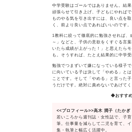
中学受験はゴールではありません。結果
頑張らせて引き上げ、子どもにやればで
ものやる気を引き出すには、良い点を取
く、前より良い点であればいいのです。
1教科に絞って徹底的に勉強させれば、
～」などと、子供の意欲をくすぐる言葉
いたら成績が上がった！」と思えたらモ
も。そうすれば、たとえ結果的に中学受
勉強でつまずいて嫌になっている様子で
に向いている子は決して「やめる」とは
ことです。そして「やめる」と言った子
うだけです。絶対に責めないであげてく
◆おすす
<<プロフィール>>高木 潤子（たかぎ
若いころから週刊誌・女性誌で、子育
筆。仕事量を減らして二児を育て、イ
集・執筆と幅広く活躍中。