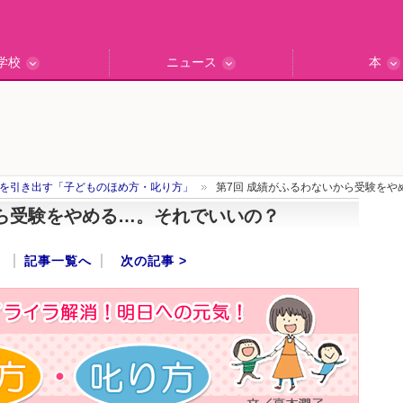
学校
ニュース
本
インタビュー
の私立中高
ッフ訪問記
保護者レポ
別学校検索
門校訪問
エデュナビニュース
教育最前線
一歩先行く
エデュママ
を引き出す「子どものほめ方・叱り方」
第7回 成績がふるわないから受験をや
から受験をやめる…。それでいいの？
記事一覧へ
次の記事 >