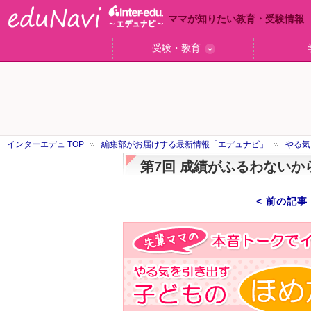
ママが知りたい教育・受験情報
受験・教育
ググっと差がつく高校受験
小学校受験のい・ろ・は！
東大・京大生が育つまで
エデュママアンケート
おおたとしまさ相談室
中学受験ギモン解決所
はじめての中学受験
エデュママリサーチ
ママコ・ネクション
わが家の中学受験
やる気を引き出す
森上教育研究所
御三家合格秘話
大学リサーチ
お悩みQ&A
大学研究室
小学校
注目
スタ
学校
沿線
名
「子どものほめ方・叱り方」
インターエデュ TOP
編集部がお届けする最新情報「エデュナビ」
やる気
第7回 成績がふるわない
< 前の記事