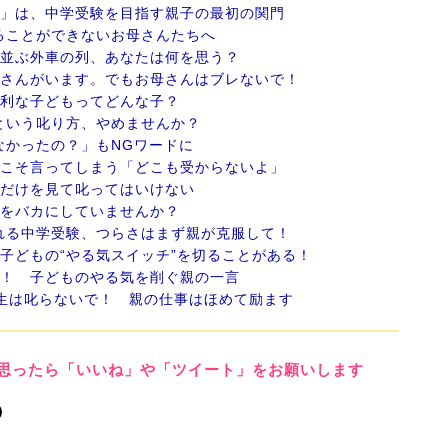
ト」は、中学受験を目指す親子の最初の関門
ることができないお母さんたちへ
に並ぶ外車の列、あなたは何を思う？
御さんがいます。でもお母さんはブレないで！
有利な子どもってどんな子？
という叱り方、やめませんか？
なかったの？」もNGワードに
らこそ言ってしまう「どこも受からないよ」
数だけを見て叱ってはいけない
ルをバカにしていませんか？
れる中学受験、つらさはまず親が克服して！
、子どもの“やる気スイッチ”を切ることがある！
メ！ 子どものやる気を削ぐ親の一言
年生は叱らないで！ 親の仕事はほめて励ます
思ったら「いいね」や「ツイート」をお願いします