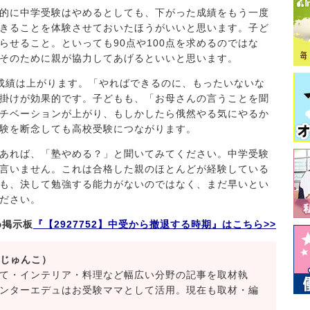
的に中学受験はやめるとしても、下がった成績をもう一度
きることを体験させておいたほうがいいと思います。子ど
らせること。といっても90点や100点を求めるのではな
そのために親が協力してあげるといいと思います。
成績は上がります。「やればできるのに、もったいないな
掛けが効果的です。子どもも、「お母さんの言うことを聞
チベーションが上がり、もしかしたら俄然やる気にやるか
験を断念しても高校受験につながります。
あれば、「塾やめる？」と聞いてみてください。中学受験
言いません。これは合格した親のほとんどが経験している
も、決して勉強する能力がないのではなく、まだ早いとい
ださい。
め掲示板
『【2927752】中受から撤退する時期』はこちら>>
 じゅんこ）
て・インテリア・料理など幅広い分野の記事を取材執
ンターエデュはお受験ママとして活用。現在も取材・編