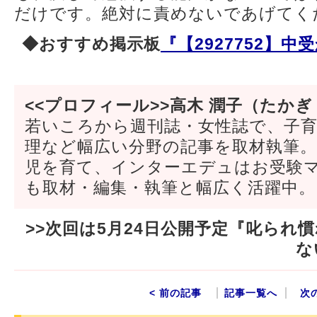
だけです。絶対に責めないであげてく
◆おすすめ掲示板
『【2927752】
<<プロフィール>>高木 潤子（たかぎ
若いころから週刊誌・女性誌で、子
理など幅広い分野の記事を取材執筆
児を育て、インターエデュはお受験
も取材・編集・執筆と幅広く活躍中。
>>次回は5月24日公開予定『叱られ
な
< 前の記事
記事一覧へ
次