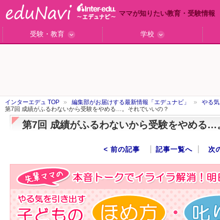
ママが知りたい教育・受験情報
受験・教育
学校
ググっと差がつく高校受験
小学校受験のい・ろ・は！
東大・京大生が育つまで
エデュママアンケート
おおたとしまさ相談室
中学受験ギモン解決所
はじめての中学受験
エデュママリサーチ
ママコ・ネクション
わが家の中学受験
やる気を引き出す
森上教育研究所
御三家合格秘話
大学リサーチ
お悩みQ&A
大学研究室
小学校インタビュー
注目の私立中高
スタッフ訪問記
学校保護者レポ
沿線別学校検索
名門校訪問
「子どものほめ方・叱り方」
インターエデュ TOP
編集部がお届けする最新情報「エデュナビ」
やる気
第7回 成績がふるわないから受験をやめる…。それでいいの？
第7回 成績がふるわないから受験をやめる
< 前の記事
記事一覧へ
次