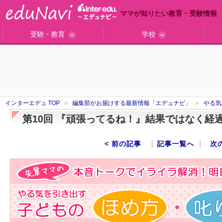
ママが知りたい教育・受験情報
受験・教育
学校
ググっと差がつく高校受験
小学校受験のい・ろ・は！
東大・京大生が育つまで
エデュママアンケート
おおたとしまさ相談室
中学受験ギモン解決所
はじめての中学受験
エデュママリサーチ
ママコ・ネクション
わが家の中学受験
やる気を引き出す
森上教育研究所
御三家合格秘話
大学リサーチ
お悩みQ&A
大学研究室
小学校インタビュー
注目の私立中高
スタッフ訪問記
学校保護者レポ
沿線別学校検索
名門校訪問
「子どものほめ方・叱り方」
インターエデュ TOP
編集部がお届けする最新情報「エデュナビ」
やる気
第10回 『頑張ってるね！』結果ではなく経
< 前の記事
記事一覧へ
次