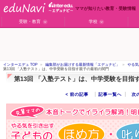
ママが知りたい教育・受験情報
受験・教育
学校
ググっと差がつく高校受験
小学校受験のい・ろ・は！
東大・京大生が育つまで
エデュママアンケート
おおたとしまさ相談室
中学受験ギモン解決所
はじめての中学受験
エデュママリサーチ
ママコ・ネクション
わが家の中学受験
やる気を引き出す
森上教育研究所
御三家合格秘話
大学リサーチ
お悩みQ&A
大学研究室
小学校インタビュー
注目の私立中高
スタッフ訪問記
学校保護者レポ
沿線別学校検索
名門校訪問
「子どものほめ方・叱り方」
インターエデュ TOP
編集部がお届けする最新情報「エデュナビ」
やる気
第13回 「入塾テスト」は、中学受験を目指す親子の最初の関門
第13回 「入塾テスト」は、中学受験を目指
< 前の記事
記事一覧へ
次