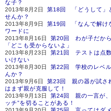
な子？
2013年8月2日
第18回 「どうして
せんか？
2013年8月9日
第19回 「なんで解け
ワードに
2013年8月16日
第20回 わが子だか
「どこも受からないよ」
2013年8月23日
第21回 テストは点
いけない
2013年8月30日
第22回 学校のレベ
んか？
2013年9月6日
第23回 親の器が試さ
はまず親が克服して！
2013年9月13日
第24回 親の一言が
ッチ”を切ることがある！
2013年9月20日
第25回 言ってはダ