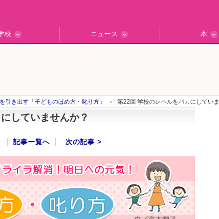
学校
ニュース
本
インタビュー
の私立中高
ッフ訪問記
保護者レポ
別学校検索
門校訪問
エデュナビニュース
教育最前線
一歩先行く
エデュママ
を引き出す「子どものほめ方・叱り方」
第22回 学校のレベルをバカにしてい
カにしていませんか？
記事一覧へ
次の記事 >