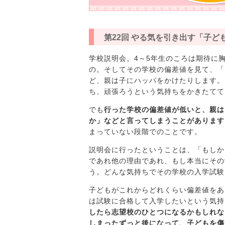
第22回 やる気を引き出す「子ど
学校説明会。4～5年生のころは期待に
の。そしてその学校の偏差値を見て、「
ど、親は子にハッパをかけたりします。
ち、頑張ろうという気持ちをかきたてて
でも
行った学校の偏差値が低いと、親は
か」などと言ってしまうことがあります
まっていない段階でのことです。
説明会に行ったということは、「もしか
であれ他の理由であれ、もし本当にその
う。どんな気持ちでその学校の入学試験
子どもがこれからどれくらい偏差値をあ
は試験に合格して入学したいという気持
したら志望校のひとつになるかもしれな
しまったずっと後になって、子どもを傷