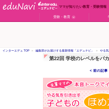
ママが知りたい教育・受験情報
受験・教育
ググっと差がつく高校受験
小学校受験のい・ろ・は！
東大・京大生が育つまで
エデュママアンケート
おおたとしまさ相談室
中学受験ギモン解決所
はじめての中学受験
エデュママリサーチ
ママコ・ネクション
わが家の中学受験
やる気を引き出す
森上教育研究所
御三家合格秘話
大学リサーチ
お悩みQ&A
大学研究室
小学校
注目
スタ
学校
沿線
名
「子どものほめ方・叱り方」
インターエデュ TOP
編集部がお届けする最新情報「エデュナビ」
やる気
第22回 学校のレベルをバ
< 前の記事