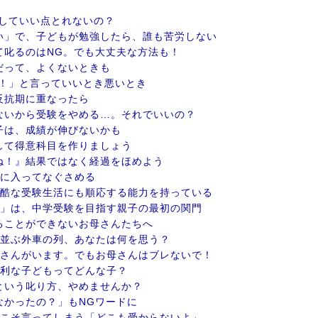
していい点とれないの？
い」で、子どもが勉強したら、誰も苦労しない
て叱るのはNG。でも大丈夫な方法も！
だって、よくないときも
カ！」と言っていいとき悪いとき
反抗期に重なったら
ないから受験をやめる…。それでいいの？
子は、成績が伸びないかも
して得意科目を作りましょう
ね！』結果ではなく経過をほめよう
間に入ってなぐさめる
過酷な受験生活にも順応する能力を持っている
ト」は、中学受験を目指す親子の最初の関門
ることができないお母さんたちへ
に並ぶ外車の列、あなたは何を思う？
御さんがいます。でもお母さんはブレないで！
有利な子どもってどんな子？
という叱り方、やめませんか？
なかったの？」もNGワードに
らこそ言ってしまう「どこも受からないよ」