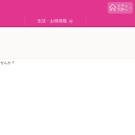
エデュ
TOPへ
生活・お得情報
中学受験
ブック
エデュママゴハン
エデュママブログ
小学生イベント
読者プレゼント
生活お役立ち
ませんか？