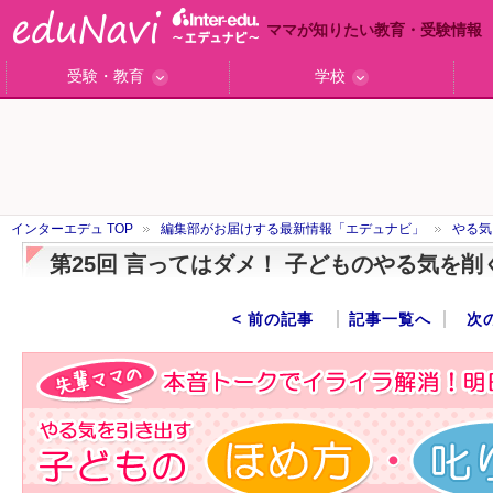
ママが知りたい教育・受験情報
受験・教育
学校
ググっと差がつく高校受験
小学校受験のい・ろ・は！
東大・京大生が育つまで
エデュママアンケート
おおたとしまさ相談室
中学受験ギモン解決所
はじめての中学受験
エデュママリサーチ
ママコ・ネクション
わが家の中学受験
やる気を引き出す
森上教育研究所
御三家合格秘話
大学リサーチ
お悩みQ&A
大学研究室
小学校インタビュー
注目の私立中高
スタッフ訪問記
学校保護者レポ
沿線別学校検索
名門校訪問
「子どものほめ方・叱り方」
インターエデュ TOP
編集部がお届けする最新情報「エデュナビ」
やる気
第25回 言ってはダメ！ 子どものやる気を削
< 前の記事
記事一覧へ
次