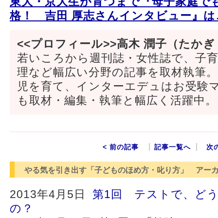
東大・京大生が育つまで『母子家庭で
格！ 吉田 厚志さんインタビュー』は
<<プロフィール>>高木 潤子（たかぎ
若いころから週刊誌・女性誌で、子
理など幅広い分野の記事を取材執筆
児を育て、インターエデュはお受験
も取材・編集・執筆と幅広く活躍中。
< 前の記事
記事一覧へ
次
やる気を引き出す「子どものほめ方・叱り方」 アー
2013年4月5日
第1回 テストで、ど
の？