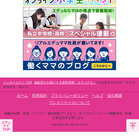
インターエデュ TOP
編集部がお届けする最新情報「エデュナビ」
やる気を引き出す「子ども
のほめ方・叱り方」
ホーム
利用規約
プライバシーポリシー
ヘルプ
会社概要
プレスリリースについて
掲載の記事・写真・イラスト・独自調査データなど、すべてのコンテンツの無断複写・転載・
公衆送信等を禁じます。
エデュ
Copyright © inter-edu.com Co.,Ltd.
ナビ
TOP