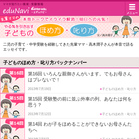
イ
メニュー
マ
マ
ン
が
知
タ
子
二児の子育て・中学受験を経験してきた先輩ママ・高木潤子さんが本音で語る
り
エッセイです。
ど
た
ー
い
も
子どものほめ方・叱り方バックナンバー
教
エ
の
育・
第16回 いろんな親御さんがいます。でもお母さん
受
はブレないで！
ほ
デ
験
2013年7月19日
子どものほめ方・叱り方
め
情
ュ・
報
第15回 受験塾の前に並ぶ外車の列、あなたは何を
方・
思う？
ド
叱
2013年7月12日
子どものほめ方・叱り方
り
ッ
第14回 わが子をほめることができないお母さんた
ちへ
方
ト
2013年7月5日