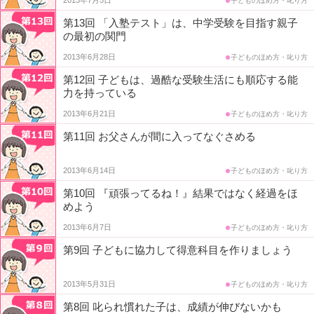
子どものほめ方・叱り方
第13回 「入塾テスト」は、中学受験を目指す親子
コ
の最初の関門
ム
2013年6月28日
子どものほめ方・叱り方
第12回 子どもは、過酷な受験生活にも順応する能
エ
力を持っている
2013年6月21日
子どものほめ方・叱り方
デ
第11回 お父さんが間に入ってなぐさめる
ュ
2013年6月14日
子どものほめ方・叱り方
ナ
第10回 『頑張ってるね！』結果ではなく経過をほ
めよう
ビ
2013年6月7日
子どものほめ方・叱り方
第9回 子どもに協力して得意科目を作りましょう
2013年5月31日
子どものほめ方・叱り方
第8回 叱られ慣れた子は、成績が伸びないかも