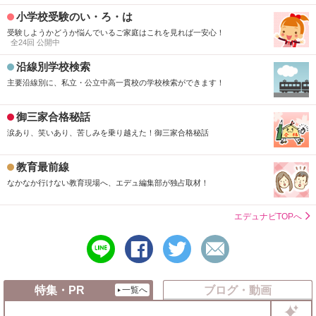
小学校受験のい・ろ・は
受験しようかどうか悩んでいるご家庭はこれを見れば一安心！
全24回 公開中
沿線別学校検索
主要沿線別に、私立・公立中高一貫校の学校検索ができます！
御三家合格秘話
涙あり、笑いあり、苦しみを乗り越えた！御三家合格秘話
教育最前線
なかなか行けない教育現場へ、エデュ編集部が独占取材！
エデュナビTOPへ
line
シ
ツ
メ
で
ェ
イ
ー
送
ア
ー
ル
る
す
ト
で
特集・PR
ブログ・動画
一覧へ
る
す
送
る
る