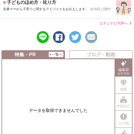
子どものほめ方・叱り方
先輩ママから子育てに関するアドバイスをお伝えします。
全26回 公開中
エデュナビTOPへ
line
シ
ツ
メ
で
ェ
イ
ー
送
ア
ー
ル
る
す
ト
で
特集・PR
ブログ・動画
一覧へ
る
す
送
る
る
編集部
おすすめ
連載
学校紹介
データを取得できませんでした
その他