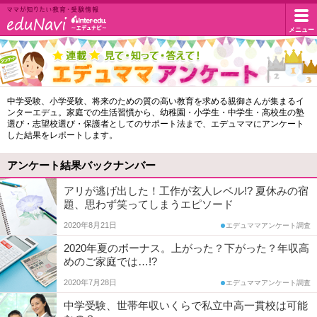
イ
メニュー
マ
マ
ン
が
知
タ
エ
中学受験、小学受験、将来のための質の高い教育を求める親御さんが集まるイ
り
ンターエデュ。家庭での生活習慣から、幼稚園・小学生・中学生・高校生の塾
デ
た
ー
選び・志望校選び・保護者としてのサポート法まで、エデュママにアンケート
い
した結果をレポートします。
ュ
教
エ
マ
育・
アンケート結果バックナンバー
受
マ
デ
アリが逃げ出した！工作が玄人レベル!? 夏休みの宿
験
題、思わず笑ってしまうエピソード
ア
情
ュ・
報
2020年8月21日
エデュママアンケート調査
ン
ド
2020年夏のボーナス。上がった？下がった？年収高
ケ
めのご家庭では…!?
ー
ッ
2020年7月28日
エデュママアンケート調査
ト
中学受験、世帯年収いくらで私立中高一貫校は可能
ト