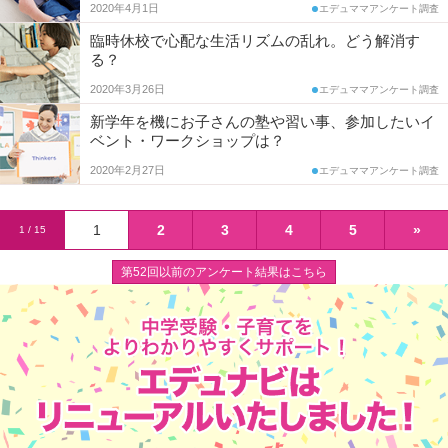
2020年4月1日
エデュママアンケート調査
臨時休校で心配な生活リズムの乱れ。どう解消す
る？
2020年3月26日
エデュママアンケート調査
新学年を機にお子さんの塾や習い事、参加したいイ
ベント・ワークショップは？
2020年2月27日
エデュママアンケート調査
1
2
3
4
5
»
1 / 15
第52回以前のアンケート結果はこちら