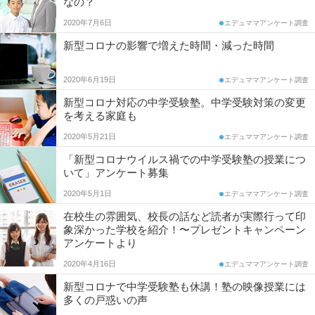
なの？
調
コ
2020年7月6日
査
エデュママアンケート調査
新型コロナの影響で増えた時間・減った時間
ム
2020年6月19日
エデュママアンケート調査
エ
新型コロナ対応の中学受験塾。中学受験対策の変更
を考える家庭も
デ
2020年5月21日
エデュママアンケート調査
ュ
「新型コロナウイルス禍での中学受験塾の授業につ
いて」アンケート募集
ナ
2020年5月1日
エデュママアンケート調査
ビ
在校生の雰囲気、校長の話など読者が実際行って印
象深かった学校を紹介！〜プレゼントキャンペーン
アンケートより
2020年4月16日
エデュママアンケート調査
新型コロナで中学受験塾も休講！塾の映像授業には
多くの戸惑いの声