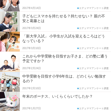
調
コ
2017年4月14日
査
エデュママアンケート調査
子どもにスマホを持たせる？持たせない？ 親の不
ム
安と葛藤とは
2017年3月24日
エデュママアンケート調査
エ
「新大学入試」 小学生が入試を迎えるころはどう
なっている？
デ
2017年3月10日
エデュママアンケート調査
ュ
これから中学受験を目指すお子さま、どの塾に通う
予定ですか？
ナ
2017年2月24日
エデュママアンケート調査
ビ
中学受験を目指す小学6年生は、どのくらい勉強す
るの？
2017年2月10日
エデュママアンケート調査
年末のボーナス、いくらくらいでしたか？
2017年1月27日
エデュママアンケート調査