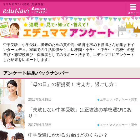
イ
メニュー
マ
マ
ン
が
知
タ
エ
中学受験、小学受験、将来のための質の高い教育を求める親御さんが集まるイ
り
ンターエデュ。家庭での生活習慣から、幼稚園・小学生・中学生・高校生の塾
デ
た
ー
選び・志望校選び・保護者としてのサポート法まで、エデュママにアンケート
い
した結果をレポートします。
ュ
教
エ
マ
育・
アンケート結果バックナンバー
受
マ
デ
「母の日」の新提案！ 考え方、過ごし方！
験
ア
情
ュ・
報
2017年5月19日
エデュママアンケート調査
ン
ド
「失敗しない中学受験」は正攻法の学校選びにあ
ケ
り！
ー
ッ
2017年4月28日
エデュママアンケート調査
ト
中学受験にかかるお金はどのくらい？
ト