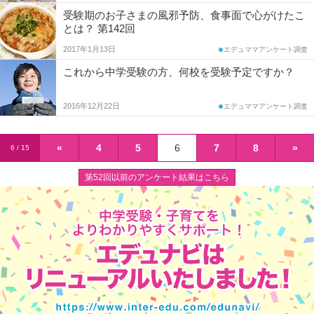
受験期のお子さまの風邪予防、食事面で心がけたこ
とは？ 第142回
2017年1月13日
エデュママアンケート調査
これから中学受験の方、何校を受験予定ですか？
2016年12月22日
エデュママアンケート調査
«
4
5
6
7
8
»
6 / 15
第52回以前のアンケート結果はこちら