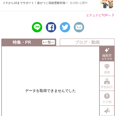
イチから10までサポート！差がつく高校受験対策！
全24回 公開中
エデュナビTOPへ
line
シ
ツ
メ
で
ェ
イ
ー
送
ア
ー
ル
る
す
ト
で
特集・PR
ブログ・動画
一覧へ
る
す
送
る
る
編集部
おすすめ
連載
学校紹介
データを取得できませんでした
その他