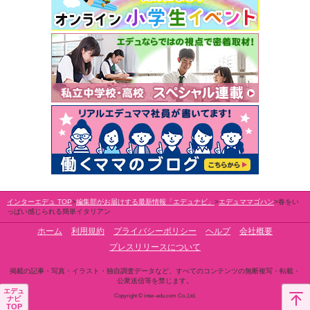
インターエデュ TOP
編集部がお届けする最新情報「エデュナビ」
エデュママゴハン
春をい
っぱい感じられる簡単イタリアン
ホーム
利用規約
プライバシーポリシー
ヘルプ
会社概要
プレスリリースについて
掲載の記事・写真・イラスト・独自調査データなど、すべてのコンテンツの無断複写・転載・
公衆送信等を禁じます。
エデュ
Copyright © inter-edu.com Co.,Ltd.
ナビ
TOP