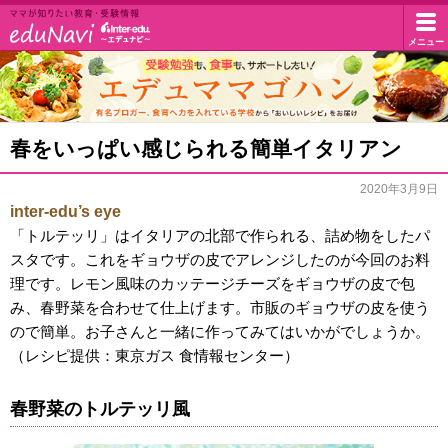
イ
メニュー
マ
マ
ン
が
知
タ
エ
春をいっぱい感じられる簡単イタリアン
り
デ
た
ー
い
2020年3月9日
ュ
教
inter-edu’s eye
エ
マ
育・
「トルテッリ」はイタリアの北部で作られる、詰め物をしたパ
受
マ
スタです。これをギョウザの皮でアレンジしたのが今回のお料
デ
験
理です。レモン風味のカッテージチーズをギョウザの皮で包
ゴ
情
ュ・
み、春野菜を合わせて仕上げます。市販のギョウザの皮を使う
報
ハ
ので簡単。お子さんと一緒に作ってみてはいかがでしょうか。
ド
ン
（レシピ提供：東京ガス 食情報センター）
ッ
春野菜のトルテッリ風
ト