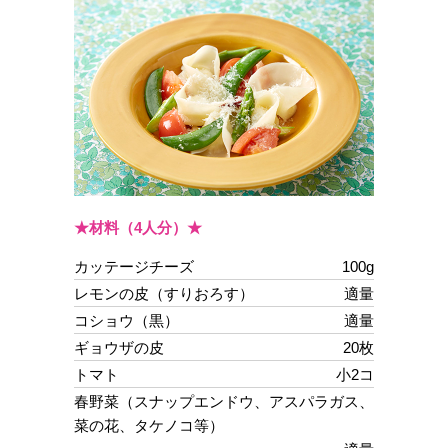
コ
ム
エ
デ
ュ
★材料（4人分）★
ナ
カッテージチーズ
100g
レモンの皮（すりおろす）
適量
ビ
コショウ（黒）
適量
ギョウザの皮
20枚
トマト
小2コ
春野菜（スナップエンドウ、アスパラガス、
菜の花、タケノコ等）