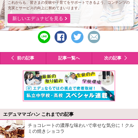
これからも、皆さまの受験や子育てをサポートできるよう、コンテンツの
充実とサービスの向上に努めてまいります。
新しいエデュナビを見る
line
シ
ツ
メ
で
ェ
イ
ー
送
ア
ー
ル
る
す
ト
で
前の記事
記事一覧へ
次の記事
る
す
送
る
る
エデュママゴハン これまでの記事
チョコレートの濃厚な味わいで幸せな気分に！クル
ミの焼きショコラ