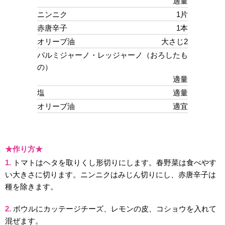
適量
ニンニク
1片
赤唐辛子
1本
オリーブ油
大さじ2
パルミジャーノ・レッジャーノ（おろしたも
の）
適量
塩
適量
オリーブ油
適宜
★作り方★
1.
トマトはヘタを取りくし形切りにします。春野菜は食べやす
い大きさに切ります。ニンニクはみじん切りにし、赤唐辛子は
種を除きます。
2.
ボウルにカッテージチーズ、レモンの皮、コショウを入れて
混ぜます。