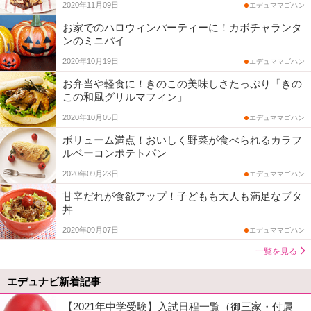
2020年11月09日
エデュママゴハン
お家でのハロウィンパーティーに！カボチャランタ
ンのミニパイ
2020年10月19日
エデュママゴハン
お弁当や軽食に！きのこの美味しさたっぷり「きの
この和風グリルマフィン」
2020年10月05日
エデュママゴハン
ボリューム満点！おいしく野菜が食べられるカラフ
ルベーコンポテトパン
2020年09月23日
エデュママゴハン
甘辛だれが食欲アップ！子どもも大人も満足なブタ
丼
2020年09月07日
エデュママゴハン
一覧を見る
エデュナビ新着記事
【2021年中学受験】入試日程一覧（御三家・付属