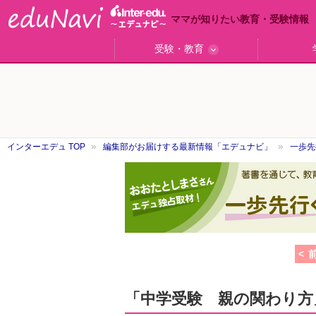
ママが知りたい教育・受験情報
受験・教育
ググっと差がつく高校受験
小学校受験のい・ろ・は！
東大・京大生が育つまで
エデュママアンケート
おおたとしまさ相談室
中学受験ギモン解決所
はじめての中学受験
エデュママリサーチ
ママコ・ネクション
わが家の中学受験
やる気を引き出す
森上教育研究所
御三家合格秘話
大学リサーチ
お悩みQ&A
大学研究室
小学校
注目
スタ
学校
沿線
名
「子どものほめ方・叱り方」
インターエデュ TOP
編集部がお届けする最新情報「エデュナビ」
一歩先
一
歩
先
行
く
中
学
< 
受
験
「中学受験 親の関わり方