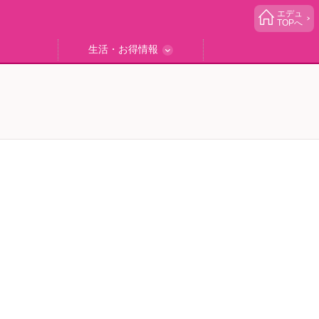
エデュ
TOPへ
生活・お得情報
中学受験
ブック
エデュママゴハン
エデュママブログ
小学生イベント
読者プレゼント
生活お役立ち