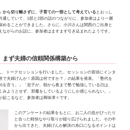
」から切り離さずに、子育ての一部として考えている
とおっし
共通していて、1部と2部の話のつながりに、参加者はより一層
深めることができました。さらに、小川さんは関西のご出身と
えながらのお話に、参加者はますます引き込まれたようです。
、まず夫婦の信頼関係構築から
題し、トークセッションを行いました。セッションの冒頭にインタ
験で夫婦げんか！原因は何ですか？」の結果を発表。「塾代を
句を言う。」「息子が、朝から夜まで塾で勉強している日は、
くみようとせず、邪魔をしているようにしか感じられない。」
が起こるなど、参加者は興味津々です。
このアンケートの結果をもとに、お二人の息がぴったり
と合った軽快なやり取りが繰り広げられました。その中
から出てきた、夫婦げんか解決の糸口になるポイントは