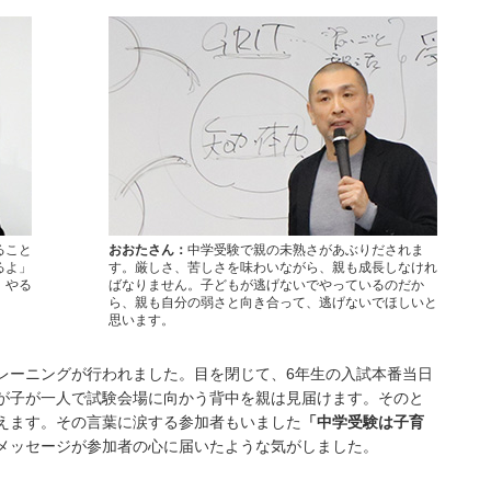
ること
おおたさん：
中学受験で親の未熟さがあぶりだされま
るよ」
す。厳しさ、苦しさを味わいながら、親も成長しなけれ
、やる
ばなりません。子どもが逃げないでやっているのだか
ら、親も自分の弱さと向き合って、逃げないでほしいと
思います。
レーニングが行われました。目を閉じて、6年生の入試本番当日
が子が一人で試験会場に向かう背中を親は見届けます。そのと
えます。その言葉に涙する参加者もいました
「中学受験は子育
メッセージが参加者の心に届いたような気がしました。