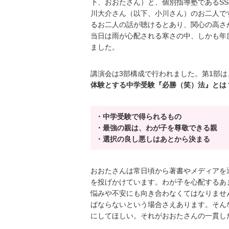
下、おおたさん）と、個別指導塾であるSS
川大介さん（以下、小川さん）のお二人で
るお二人の話が聴けるとあり、関心の高さ
当日は雨が心配される寒さの中、しかも年
ました。
講演会は3部構成で行われました。第1部
体験とする中学受験『必勝（笑）法』とは
・中学受験で得られるもの
・最強の親は、わが子を尊敬できる親
・選択の良し悪しはあとから決まる
おおたさんは常日頃から著書やメディアを
を投げかけています。わが子を心配するあ
悩みや不安にも向き合わなくてはなりませ
ばならないという場合さえあります。そん
にしてほしい。それがおおたさんの一貫し