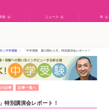
学校
ニュース
本
インタビュー
の私立中高
ッフ訪問記
保護者レポ
別学校検索
門校訪問
エデュナビニュース
教育最前線
一歩先行く
エデュママ
行く中学受験
「中学受験 親の関わり方」特別講演会レポート！
前の記事
記事一覧へ
」特別講演会レポート！