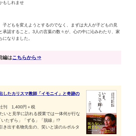
かもしれませ
。子どもを変えようとするのでなく、まずは大人が子どもの見
と承認すること。3人の言葉の数々が、心の中に沁みわたり、家
ちになりました。
前編は
こちらから⇒
出したカリスマ教師「イモニイ」と奇跡の
刊 1,400円＋税
目見たいと見学に訪れる授業では一体何が行な
いたずら」「ずる」「脱線」!?
引き出す名物先生の、笑いと涙のルポルタ