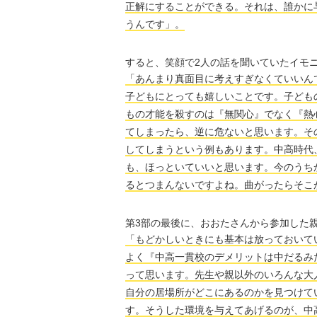
正解にすることができる。それは、誰かに
うんです」。
すると、笑顔で2人の話を聞いていたイモ
「あんまり真面目に考えすぎなくていいん
子どもにとっても嬉しいことです。子ども
もの才能を殺すのは『無関心』でなく『熱
てしまったら、逆に危ないと思います。そ
してしまうという例もあります。中高時代
も、ほっといていいと思います。今のうち
るとつまんないですよね。曲がったらそこ
第3部の最後に、おおたさんから参加した
「もどかしいときにも基本は放っておいて
よく『中高一貫校のデメリットは中だるみ
って思います。先生や親以外のいろんな大
自分の居場所がどこにあるのかを見つけて
す。そうした環境を与えてあげるのが、中