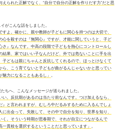
与えられた正解でなく、“自分で自分の正解を作りだす力”だと思
ニイがこんな話をしました。
ですよ。確かに、親や教師が子どもに関心を持つのは大切で、
の心を殺すのは『無関心』ですが、才能に関していうと、子ど
心さ』なんです。中高の段階で子どもを熱心にコントロールし
の結果、家ではいい子なんだけど、外では危ないことに手を出
、子どもは親にちゃんと反抗してくれるので、ほっとけなくて
から、こう育てないと子どもが曲がるんじゃないかと思ってい
が魅力になることもあるし」
。
親たちへ、こんなメッセージが送られました。
いい。反抗期があるのは当たり前なんです。つけ加えるなら、
だ』と言われますが、むしろ中だるみするために入るんでしょ
人に出会って、失敗して、その中で自分を知り、世界を知り、
いく。そういう時期が思春期で、それが自立につながるんで
高一貫校を選択するということだと思っています」
。