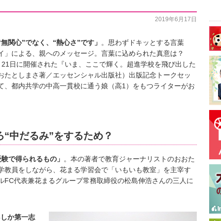
2019年6月17日
無関心”でなく、“熱心さ”です」
。思わずドキッとする言葉
ニイ」による、親へのメッセージ。言葉に込められた真意は？
月21日に開催された『いま、ここで輝く。超進学校を飛び出した
おたとしまさ著／エッセンシャル出版社）出版記念トークセッ
て、都内共学の中高一貫校に通う娘（高1）をもつライターがお
“中だるみ”をするため？
受験で得られるもの」
。本の著者で教育ジャーナリストのおおた
学教員をしながら、花まる学習会で「いもいも教室」を主宰す
ルFC代表兼花まるグループ常務取締役の松島伸浩さんの三人に
3しか第一志