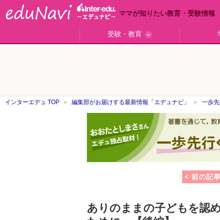
ママが知りたい教育・受験情報
受験・教育
ググっと差がつく高校受験
小学校受験のい・ろ・は！
東大・京大生が育つまで
エデュママアンケート
おおたとしまさ相談室
中学受験ギモン解決所
はじめての中学受験
エデュママリサーチ
ママコ・ネクション
わが家の中学受験
やる気を引き出す
森上教育研究所
御三家合格秘話
大学リサーチ
お悩みQ&A
大学研究室
小学校
注目
スタ
学校
沿線
名
「子どものほめ方・叱り方」
インターエデュ TOP
編集部がお届けする最新情報「エデュナビ」
一歩先
一
歩
先
行
く
中
学
< 前の記
受
験
ありのままの子どもを認め