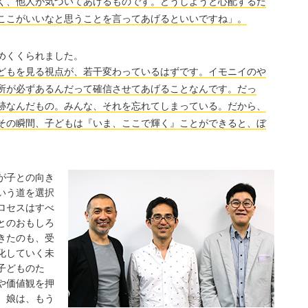
く、他人が気づいてあげるものです。どうしようと心配するだ
ここがいいなと思うことを言ってあげるといいですね」。
めくくられました。
どもを見る視点が、若干変わっているはずです。イモニイのや
所が必ずあるんだって確信させてあげることなんです。だっ
跡なんだもの。みんな、それを忘れてしまっている。だから、
その瞬間、子どもは『いま、ここで輝く』ことができると、ぼ
が子との向き
いう道を選択
ロセスはすべ
とのおもしろ
きたのも、受
化していく未
子どものた
や価値観を押
。娘は、もう