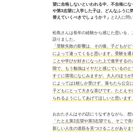
望に合格しないといわれる中、不合格にな
や第3志望に入学した子は、どんなふうに
替えていくべきでしょうか？」
と2人に問
松島さんは長年の経験から感じた思いを、
語りました。
「受験失敗の影響は、その後、子どもがど
によって違ってくると思います。受験を通
ことや学びが好きになった上で進学するの
階で、もう勉強はイヤだと感じているのと
すぐに環境になじみますが、大人のほうが
によっては1校しか受けず、落ちたら公立
子どもにとって大きな喜びです。たとえそ
られるようにしてあげてほしいと思います
おおたさんはその話にうなずきながら、想
「たとえ第2志望や第3志望でも、そこで
新しい人生の道筋を見つけることがありま