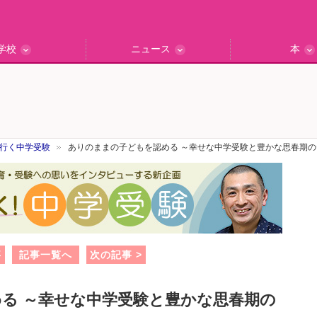
学校
ニュース
本
インタビュー
の私立中高
ッフ訪問記
保護者レポ
別学校検索
門校訪問
エデュナビニュース
教育最前線
一歩先行く
エデュママ
行く中学受験
ありのままの子どもを認める ～幸せな中学受験と豊かな思春期
事
記事一覧へ
次の記事 >
る ～幸せな中学受験と豊かな思春期の