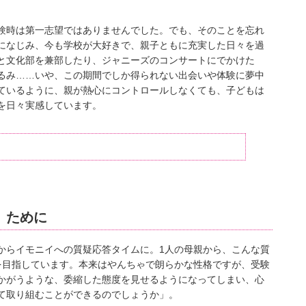
験時は第一志望ではありませんでした。でも、そのことを忘れ
になじみ、今も学校が大好きで、親子ともに充実した日々を過
と文化部を兼部したり、ジャニーズのコンサートにでかけた
るみ……いや、この期間でしか得られない出会いや体験に夢中
ているように、親が熱心にコントロールしなくても、子どもは
を日々実感しています。
』ために
からイモニイへの質疑応答タイムに。1人の母親から、こんな質
を目指しています。本来はやんちゃで朗らかな性格ですが、受験
かがうような、委縮した態度を見せるようになってしまい、心
て取り組むことができるのでしょうか」。