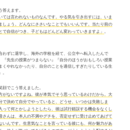
う答えます。
いては言われないものなんです。やる気を引き出すには、いま
ましょう。どんなにささいなことでもいいんです。当たり前の
とで自信がつき、子どもはどんどん変わっていきますよ」
。
合わずに退学し、海外の学校を経て、公立中へ転入したんで
、『先生の授業がつまらない』『自分のほうがおもしろい授業
まくやれなかったり、自分のことを過信しすぎたりしている生
」。
笑顔でこう答えました。
方がないですよね。彼が本気でそう思っているわけだから。大
分で決めて自分でやっていると、どうせ、いつかは失敗しま
入って何とかしようとしたら、彼は試行錯誤する機会をなくし
母さんは、本人の不満やグチを、否定せずに受け止めてあげて
ないんです。生意気なことを言っている彼にも、何か魅力があ