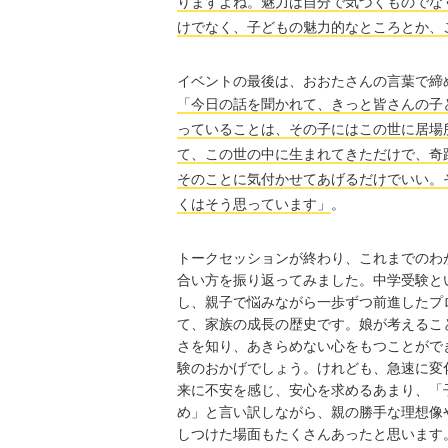
りますよね。魅力は自分で気づくものでな
けでなく、子どもの魅力的なところとか、
イベントの最後は、おおたさんの言葉で締
「今日の話を聞かれて、きっと皆さんの子
っていることは、その子にはこの世に居場
て、この世の中に生まれてきただけで、奇
そのことに気付かせてあげるだけでいい。
くはそう思っています」
。
トークセッションが終わり、これまでのわ
合い方を振り返ってみました。中学受験と
し、親子で悩みながら一歩ずつ前進したプ
て、家族の成長の歴史です。娘が考えるこ
さを知り、あきらめない心をもつことがで
験のおかげでしょう。けれども、急速に変
来に不安を感じ、安心を求めるあまり、「
め」と言い訳しながら、親の勝手な理想像
しつけた場面もたくさんあったと思います