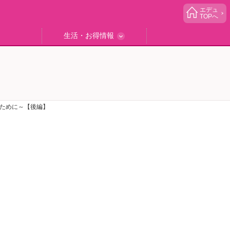
エデュ
TOPへ
生活・お得情報
中学受験
ブック
エデュママゴハン
エデュママブログ
小学生イベント
読者プレゼント
生活お役立ち
のために～【後編】