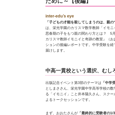
ために～【後編】
inter-edu’s eye
「子どもの才能を殺してしまうのは、親の“
は、栄光学園のカリスマ数学教師「イモ
思春期の子をもつ親の関わり方とは？ 5
カリスマ教師イモニイと奇跡の教室』（お
ションの後編レポートです。中学受験を経
届けします。
中高一貫校という選択、むしろ
出版記念イベント第3部のテーマは
「中学
としまささん、栄光学園中学高等学校の数
る「イモニイ」こと井本陽久さん、スクー
よるトークセッションです。
まず、おおたさんが
「最終的に受験者の1/