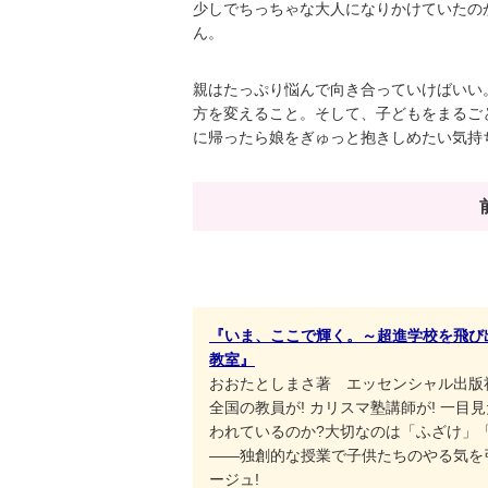
少しでちっちゃな大人になりかけていたの
ん。
親はたっぷり悩んで向き合っていけばいい
方を変えること。そして、子どもをまるご
に帰ったら娘をぎゅっと抱きしめたい気持
『いま、ここで輝く。～超進学校を飛び
教室』
おおたとしまさ著 エッセンシャル出版社
全国の教員が! カリスマ塾講師が! 一
われているのか?大切なのは「ふざけ」「
――独創的な授業で子供たちのやる気を
ージュ!