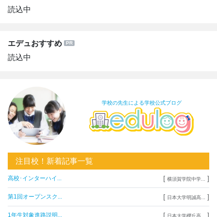
読込中
エデュおすすめ
読込中
学校の先生による学校公式ブログ
注目校！新着記事一覧
[
]
高校･インターハイ...
横須賀学院中学...
[
]
第1回オープンスク...
日本大学明誠高...
[
]
1年生対象進路説明...
日本大学櫻丘高...