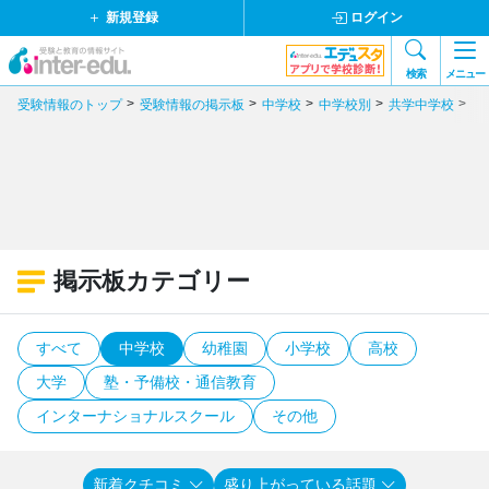
新規登録
ログイン
検索
メニュー
受験情報のトップ
受験情報の掲示板
中学校
中学校別
共学中学校
愛
掲示板カテゴリー
すべて
中学校
幼稚園
小学校
高校
大学
塾・予備校・通信教育
インターナショナルスクール
その他
新着クチコミ
盛り上がっている話題