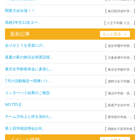
[
]
関東大会出場！！
春日部共栄中学...
[
]
高校2年生12名ター...
八王子学園 八王...
最新記事
もっと見る
[
]
ありがとうを音楽にの...
成女学園中学校...
[
]
真夏の夜の納涼企画実話怪...
大妻多摩中学高...
[
]
東京女学館発表会に参加し...
東京女学館中学...
[
]
7月の活動報告〜関東バト...
瀧野川女子学園...
[
]
インターハイ結果のご報告
城北中学校・高...
[
]
NO TITLE
新渡戸文化中学...
[
]
チーム力向上と絆を深めた...
聖学院中学校・...
[
]
第１回学校説明会お礼
潤徳女子高等学校
イベント情報
もっと見る