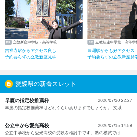
立教新座中学校・高等学校
立教新座中学校・高等学
吉祥寺駅からアクセス良し
豊洲駅からも好アクセス
予約要らずの立教新座見学
予約要らずの立教新座見
愛媛県の新着スレッド
早慶の指定校推薦枠
2026/07/30 22:27
早慶の指定校推薦枠はどれくらいありますでしょうか。 文系...
公立中から愛光高校
2026/07/15 14:59
公立中学校から愛光高校の受験を検討中です。塾の模試ではA判...