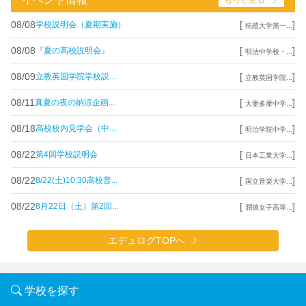
08/08
[
]
学校説明会（夏期実施）
拓殖大学第一...
08/08
[
]
『夏の高校説明会』
明法中学校・...
08/09
[
]
立教英国学院学校説...
立教英国学院...
08/11
[
]
真夏の夜の納涼企画...
大妻多摩中学...
08/18
[
]
高校校内見学会（中...
明治学院中学...
08/22
[
]
第4回学校説明会
日本工業大学...
08/22
[
]
8/22(土)10:30高校普...
国立音楽大学...
08/22
[
]
8月22日（土）第2回...
潤徳女子高等...
エデュログTOPへ
学校を探す