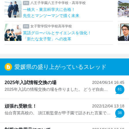
八王子学園八王子中学校・高等学校
一橋大・東京科学大に合格！
先生とマンツーマンで描く未来
女子聖学院中学校高等学校
英語グローバルとサイエンスを強化！
「新たな女子聖」への改革
愛媛県の盛り上がっているスレッド
2025年入試情報交換の場
2024/06/14 16:45
2025年入試の情報交換の場を作りました。 どうぞ自由に使っ...
61
頑張れ受験生！
2022/12/04 13:18
仙台育英高校の、 須江航監督が甲子園で話された言葉です。 ...
38