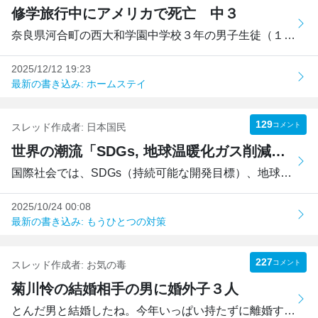
修学旅行中にアメリカで死亡 中３
奈良県河合町の西大和学園中学校３年の男子生徒（１４）が、...
2025/12/12 19:23
最新の書き込み: ホームステイ
129
コメント
スレッド作成者:
日本国民
世界の潮流「SDGs, 地球温暖化ガス削減、脱炭素」に日本は乗れるか？
国際社会では、SDGs（持続可能な開発目標）、地球温暖化ガス...
2025/10/24 00:08
最新の書き込み: もうひとつの対策
227
コメント
スレッド作成者:
お気の毒
菊川怜の結婚相手の男に婚外子３人
とんだ男と結婚したね。今年いっぱい持たずに離婚するだろう。