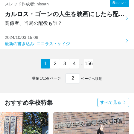
5
コメント
スレッド作成者:
nissan
カルロス・ゴーンの人生を映画にしたら配役は誰がベスト？
関係者、当局の配役も誰？
2024/10/03 15:08
最新の書き込み: ニコラス・ケイジ
1
2
3
4
…
156
現在
1
/
156
ページ
ページへ移動
おすすめ学校特集
すべて見る