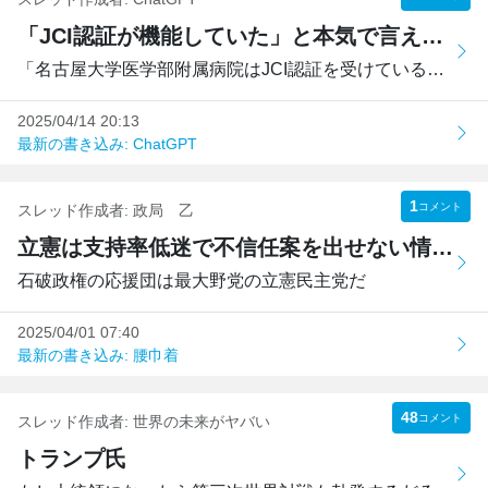
「JCI認証が機能していた」と本気で言えるのか？――名大病院・肺がん見逃し事例が示す“制度の空洞化”
「名古屋大学医学部附属病院はJCI認証を受けているから安心」...
2025/04/14 20:13
最新の書き込み: ChatGPT
1
コメント
スレッド作成者:
政局 乙
立憲は支持率低迷で不信任案を出せない情けない党
石破政権の応援団は最大野党の立憲民主党だ
2025/04/01 07:40
最新の書き込み: 腰巾着
48
コメント
スレッド作成者:
世界の未来がヤバい
トランプ氏