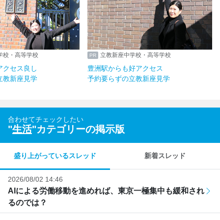
学校・高等学校
立教新座中学校・高等学校
アクセス良し
豊洲駅からも好アクセス
立教新座見学
予約要らずの立教新座見学
合わせてチェックしたい
"
生活
"カテゴリーの掲示版
盛り上がっているスレッド
新着スレッド
2026/08/02 14:46
AIによる労働移動を進めれば、東京一極集中も緩和され
るのでは？