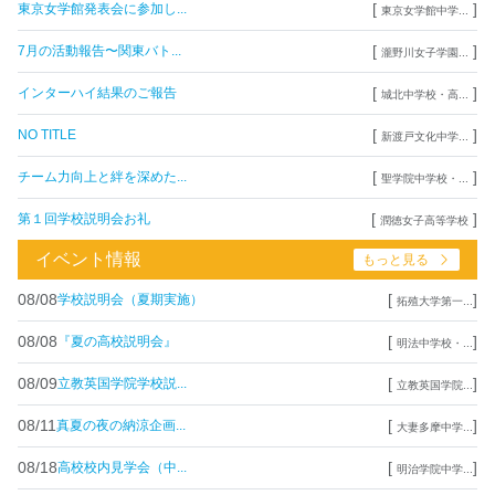
[
]
東京女学館発表会に参加し...
東京女学館中学...
[
]
7月の活動報告〜関東バト...
瀧野川女子学園...
[
]
インターハイ結果のご報告
城北中学校・高...
[
]
NO TITLE
新渡戸文化中学...
[
]
チーム力向上と絆を深めた...
聖学院中学校・...
[
]
第１回学校説明会お礼
潤徳女子高等学校
イベント情報
もっと見る
08/08
[
]
学校説明会（夏期実施）
拓殖大学第一...
08/08
[
]
『夏の高校説明会』
明法中学校・...
08/09
[
]
立教英国学院学校説...
立教英国学院...
08/11
[
]
真夏の夜の納涼企画...
大妻多摩中学...
08/18
[
]
高校校内見学会（中...
明治学院中学...