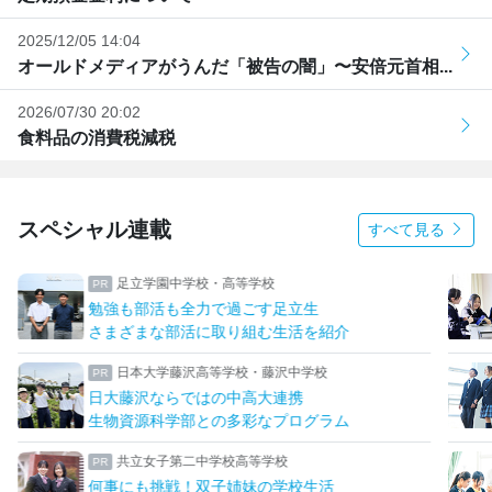
2025/12/05 14:04
オールドメディアがうんだ「被告の闇」〜安倍元首相...
2026/07/30 20:02
食料品の消費税減税
スペシャル連載
すべて見る
足立学園中学校・高等学校
勉強も部活も全力で過ごす足立生
さまざまな部活に取り組む生活を紹介
日本大学藤沢高等学校・藤沢中学校
日大藤沢ならではの中高大連携
生物資源科学部との多彩なプログラム
共立女子第二中学校高等学校
何事にも挑戦！双子姉妹の学校生活