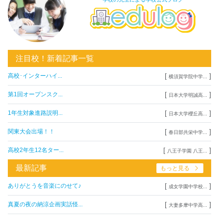
注目校！新着記事一覧
[
]
高校･インターハイ...
横須賀学院中学...
[
]
第1回オープンスク...
日本大学明誠高...
[
]
1年生対象進路説明...
日本大学櫻丘高...
[
]
関東大会出場！！
春日部共栄中学...
[
]
高校2年生12名ター...
八王子学園 八王...
最新記事
もっと見る
[
]
ありがとうを音楽にのせて♪
成女学園中学校...
[
]
真夏の夜の納涼企画実話怪...
大妻多摩中学高...