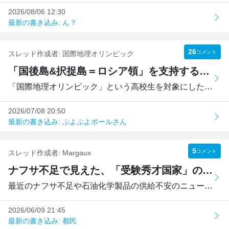
2026/08/06 12:30
最新の書き込み: ん？
26
コメント
スレッド作成者:
国際地理オリンピック
「国後島&択捉島＝ロシア領」を支持する?地理の先生方
「国際地理オリンピック」という高校生を対象にした国際競技...
2026/07/08 20:50
最新の書き込み: ぷよぷよボールさん
5
コメント
スレッド作成者:
Margaux
ナフサ不足で見えた、「受験秀才国家」の死角〜偏差値では見えない、「社会を回す人材」の重要性あ
最近のナフサ不足や石油化学製品の供給不安のニュース、単な...
2026/06/09 21:45
最新の書き込み: 都民