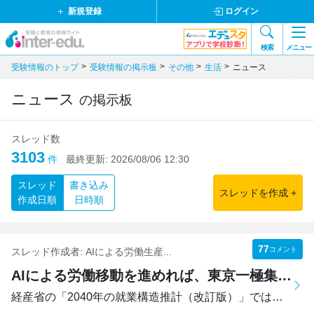
新規登録
ログイン
検索
メニュー
受験情報のトップ
受験情報の掲示板
その他
生活
ニュース
ニュース
の掲示板
スレッド数
3103
件
最終更新:
2026/08/06 12:30
スレッド
書き込み
スレッドを作成 +
作成日順
日時順
77
コメント
スレッド作成者:
AIによる労働生産...
AIによる労働移動を進めれば、東京一極集中も緩和されるのでは？
経産省の「2040年の就業構造推計（改訂版）」では、東京圏（...