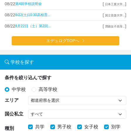
08/22
[
]
第4回学校説明会
日本工業大学...
08/22
[
]
8/22(土)10:30高校普...
国立音楽大学...
08/22
[
]
8月22日（土）第2回...
潤徳女子高等...
エデュログTOPへ
学校を探す
条件を絞り込んで探す
中学校
高等学校
エリア
国公私立
共学
男子校
女子校
別学
種別