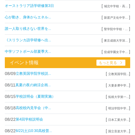
[
]
オーストラリア語学研修第3日
城北中学校・高...
[
]
心が動き、身体からエネル...
新渡戸文化中学...
[
]
誰一人取り残さない世界を...
聖学院中学校・...
[
]
《スリランカ語学研修へ出...
東京成徳大学深...
[
]
中学ソフトボール部夏季大...
佼成学園女子中...
イベント情報
もっと見る
08/09
[
]
立教英国学院学校説...
立教英国学院...
08/11
[
]
真夏の夜の納涼企画...
大妻多摩中学...
08/15
[
]
学校説明会（夏期実施）
拓殖大学第一...
08/18
[
]
高校校内見学会（中...
明治学院中学...
08/22
[
]
第4回学校説明会
日本工業大学...
08/22
[
]
8/22(土)10:30高校普...
国立音楽大学...