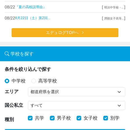
08/22
[
]
『夏の高校説明会』
明法中学校・...
08/22
[
]
8月22日（土）第2回...
潤徳女子高等...
エデュログTOPへ
学校を探す
条件を絞り込んで探す
中学校
高等学校
エリア
国公私立
共学
男子校
女子校
別学
種別