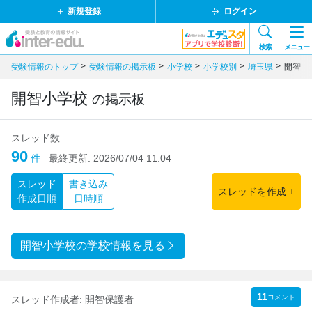
新規登録
ログイン
検索
メニュー
受験情報のトップ
受験情報の掲示板
小学校
小学校別
埼玉県
開智小
開智小学校
の掲示板
スレッド数
90
件
最終更新:
2026/07/04 11:04
スレッド
書き込み
スレッドを作成 +
作成日順
日時順
開智小学校の学校情報を見る
11
コメント
スレッド作成者:
開智保護者