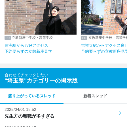
立教新座中学校・高等学校
立教新座中学校・高等学
豊洲駅からも好アクセス
吉祥寺駅からアクセス良
予約要らずの立教新座見学
予約要らずの立教新座見
合わせてチェックしたい
"
埼玉県
"カテゴリーの掲示版
盛り上がっているスレッド
新着スレッド
2025/04/01 18:52
先生方の離職が多すぎる