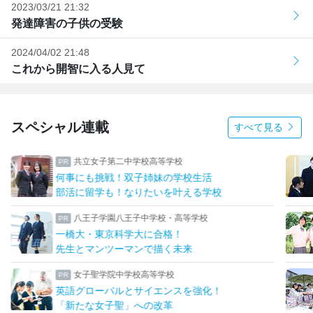
2023/03/21 21:32
発達障害の子供の受験
2024/04/02 21:48
これから開智に入る人見て
スペシャル連載
すべて見る
共立女子第二中学校高等学校
何事にも挑戦！双子姉妹の学校生活
部活に留学も！なりたいを叶える学校
八王子学園八王子中学校・高等学校
一橋大・東京科学大に合格！
先生とマンツーマンで描く未来
女子聖学院中学校高等学校
英語グローバルとサイエンスを強化！
「新たな女子聖」への改革