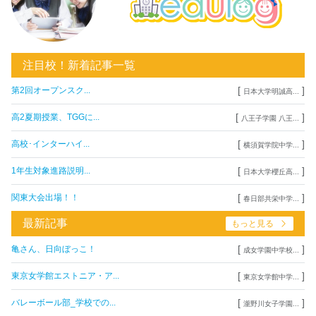
注目校！新着記事一覧
[
]
第2回オープンスク...
日本大学明誠高...
[
]
高2夏期授業、TGGに...
八王子学園 八王...
[
]
高校･インターハイ...
横須賀学院中学...
[
]
1年生対象進路説明...
日本大学櫻丘高...
[
]
関東大会出場！！
春日部共栄中学...
最新記事
もっと見る
[
]
亀さん、日向ぼっこ！
成女学園中学校...
[
]
東京女学館エストニア・ア...
東京女学館中学...
[
]
バレーボール部_学校での...
瀧野川女子学園...