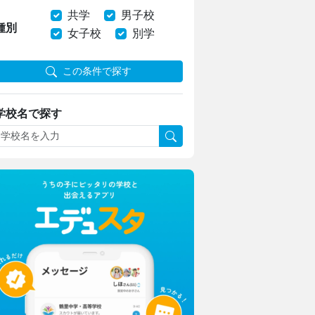
共学
男子校
種別
女子校
別学
この条件で探す
学校名で探す
日本大学豊山女子中学校・高等学校
理想を形にデザインと機能性をアップ
生徒たちに託された夏服リニューアル
安田学園中学校・高等学校
一橋大・東京科学大に合格！
安田学園の進路サポートや学習環境