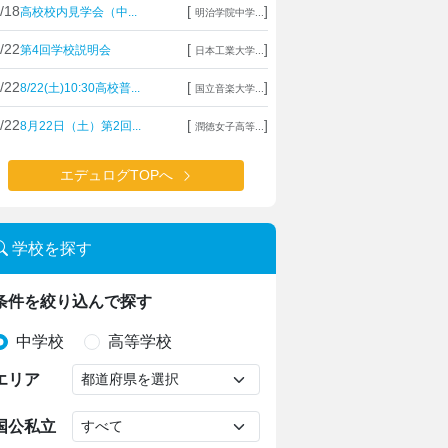
/18
[
]
高校校内見学会（中...
明治学院中学...
/22
[
]
第4回学校説明会
日本工業大学...
/22
[
]
8/22(土)10:30高校普...
国立音楽大学...
/22
[
]
8月22日（土）第2回...
潤徳女子高等...
エデュログTOPへ
学校を探す
条件を絞り込んで探す
中学校
高等学校
エリア
国公私立