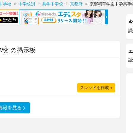
中学校
中学校別
共学中学校
京都府
京都精華学園中学高等
今
読
学校
の掲示板
エ
読
スレッドを作成 +
情報を見る