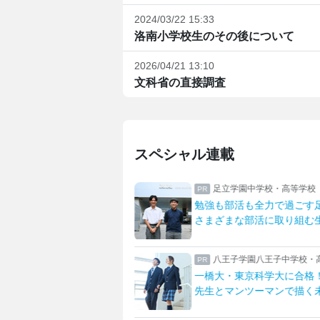
2024/03/22 15:33
洛南小学校生のその後について
2026/04/21 13:10
文科省の直接調査
スペシャル連載
沢高等学校・藤沢中学校
足立学園中学校・高等学校
ではの中高大連携
勉強も部活も全力で過ごす
部との多彩なプログラム
さまざまな部活に取り組む
二中学校高等学校
八王子学園八王子中学校・
！双子姉妹の学校生活
一橋大・東京科学大に合格
！なりたいを叶える学校
先生とマンツーマンで描く