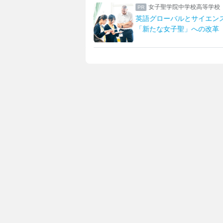
高等学校
女子聖学院中学校高等学校
導専属スタッフが支える
英語グローバルとサイエン
習支援体制とは
「新たな女子聖」への改革