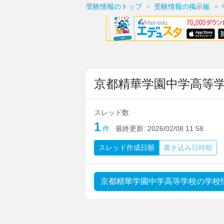
受験情報のトップ
受験情報の掲示板
京都精華学園中学高等
スレッド数
1
件
最終更新:
2026/02/08 11:58
スレッド
作成日順
書き込み
日時順
京都精華学園中学高等学校の学校