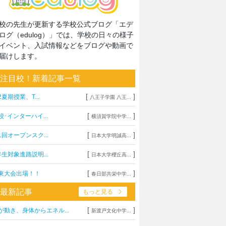
校の先生が更新する学校公式ブログ「エデ
ログ（edulog）」では、学校の日々の様子
イベント、入試情報などをブログや動画で
届けします。
注目校！新着記事一覧
[
]
2夏期授業、T...
八王子学園 八王...
[
]
校･インターハイ...
横須賀学院中学...
[
]
1回オープンスク...
日本大学明誠高...
[
]
年生対象進路説明...
日本大学櫻丘高...
[
]
東大会出場！！
春日部共栄中学...
最新記事
もっと見る
[
]
が動き、身体からエネル...
新渡戸文化中学...