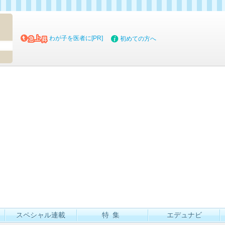
マイブッ
わが子を医者に[PR]
初めての方へ
スペシャル連載
特集
エデュナビ