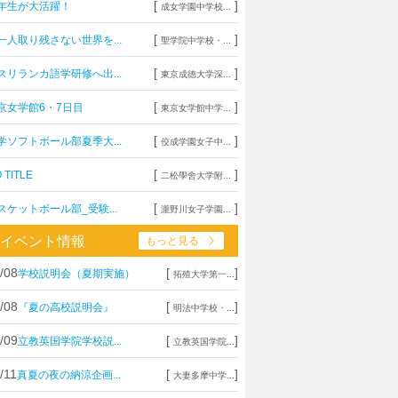
[
]
年生が大活躍！
成女学園中学校...
[
]
一人取り残さない世界を...
聖学院中学校・...
[
]
スリランカ語学研修へ出...
東京成徳大学深...
[
]
京女学館6・7日目
東京女学館中学...
[
]
学ソフトボール部夏季大...
佼成学園女子中...
[
]
 TITLE
二松學舍大学附...
[
]
スケットボール部_受験...
瀧野川女子学園...
イベント情報
もっと見る
/08
[
]
学校説明会（夏期実施）
拓殖大学第一...
/08
[
]
『夏の高校説明会』
明法中学校・...
/09
[
]
立教英国学院学校説...
立教英国学院...
/11
[
]
真夏の夜の納涼企画...
大妻多摩中学...