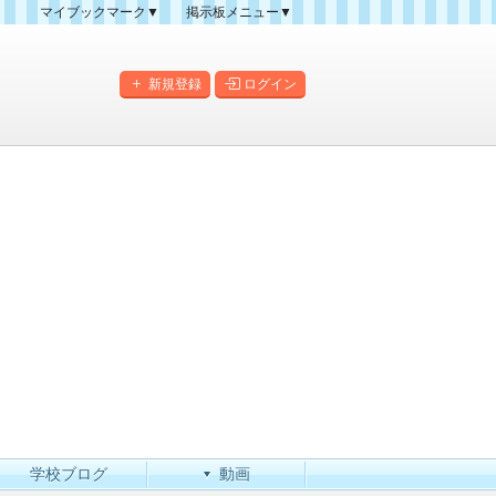
マイブックマーク▼
掲示板メニュー▼
クマーク一覧
掲示板の使い方
掲示板マップ
新規登録
ログイン
人気スレッドランキング
新規スレッド一覧
新着書き込み一覧
このカテゴリにスレッドを
作成
学校ブログ
動画