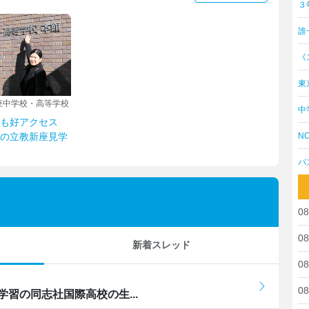
３
誰
《
東
座中学校・高等学校
中
も好アクセス
NO
の立教新座見学
バ
08
08
新着スレッド
08
08
習の同志社国際高校の生...