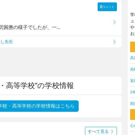
0
コメント
学
ュ
困憊の様子でしたが、一...
や
お
無し先生
高
高
第
・高等学校”の学校情報
1
関
学校・高等学校の学校情報はこちら
心
すべて見る