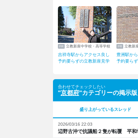
立教新座中学校・高等学校
立教新
吉祥寺駅からアクセス良し
豊洲駅から
予約要らずの立教新座見学
予約要らず
合わせてチェックしたい
"
京都府
"カテゴリーの掲示版
盛り上がっているスレッド
2026/03/16 22:03
辺野古沖で抗議船２隻が転覆 平和学