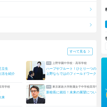
すべて見る
上野学園中学校・高等学校
足立生
ハープやフルート！ひとり一つの楽器
生活を紹介
上野ならではのフィールドワーク
高等学校
東京家政大学附属女子中学校高等学校
！
新校長に就任！未来の展望について取材
未来