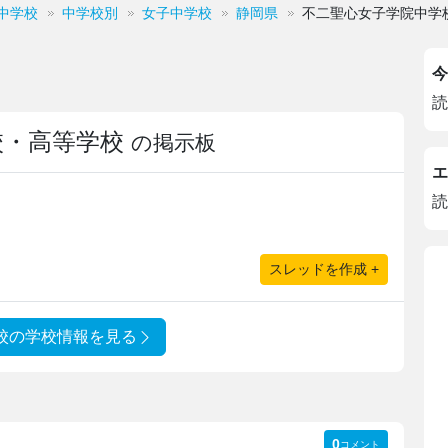
中学校
中学校別
女子中学校
静岡県
不二聖心女子学院中学
今
読
校・高等学校
の掲示板
エ
読
スレッドを作成 +
校の学校情報を見る
0
コメント