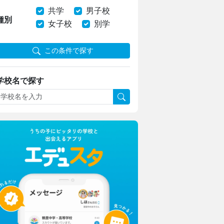
共学
男子校
種別
女子校
別学
この条件で探す
学校名で探す