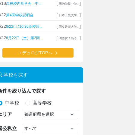
/18
[
]
高校校内見学会（中...
明治学院中学...
/22
[
]
第4回学校説明会
日本工業大学...
/22
[
]
8/22(土)10:30高校普...
国立音楽大学...
/22
[
]
8月22日（土）第2回...
潤徳女子高等...
エデュログTOPへ
学校を探す
条件を絞り込んで探す
中学校
高等学校
エリア
国公私立