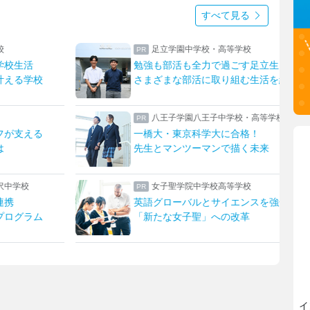
すべて見る
上野学園中学校・高等学校
足立生
ハープやフルート！ひとり一つの楽器
生活を紹介
上野ならではのフィールドワーク
高等学校
瀧野川女子学園中学高等学校
！
生成AIを“アシスタント”に
未来
発想を形にする授業でキャリア教育
東京家政大学附属女子中学校高等学校
スを強化！
新校長に就任！未来の展望について取材
イ