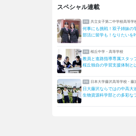
スペシャル連載
二中学校高等学校
足立学園中学校・高等学校
！双子姉妹の学校生活
勉強も部活も全力で過ごす
！なりたいを叶える学校
さまざまな部活に取り組む
高等学校
八王子学園八王子中学校・
導専属スタッフが支える
一橋大・東京科学大に合格
習支援体制とは
先生とマンツーマンで描く
沢高等学校・藤沢中学校
女子聖学院中学校高等学校
ではの中高大連携
英語グローバルとサイエン
部との多彩なプログラム
「新たな女子聖」への改革