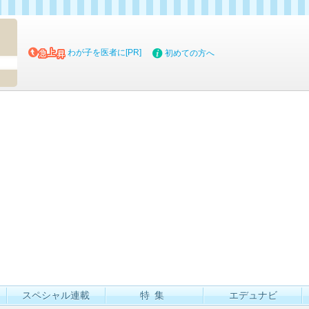
マイブッ
わが子を医者に[PR]
初めての方へ
スペシャル連載
特集
エデュナビ