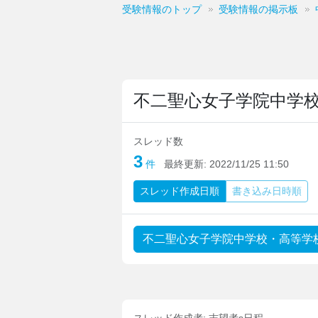
受験情報のトップ
受験情報の掲示板
不二聖心女子学院中学
スレッド数
3
件
最終更新:
2022/11/25 11:50
スレッド
作成日順
書き込み
日時順
不二聖心女子学院中学校・高等学