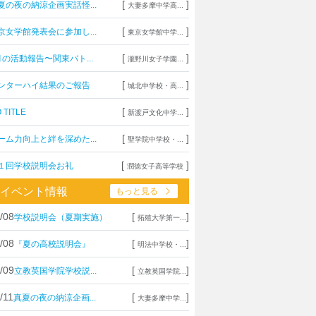
[
]
夏の夜の納涼企画実話怪...
大妻多摩中学高...
[
]
京女学館発表会に参加し...
東京女学館中学...
[
]
月の活動報告〜関東バト...
瀧野川女子学園...
[
]
ンターハイ結果のご報告
城北中学校・高...
[
]
 TITLE
新渡戸文化中学...
[
]
ーム力向上と絆を深めた...
聖学院中学校・...
[
]
１回学校説明会お礼
潤徳女子高等学校
イベント情報
もっと見る
/08
[
]
学校説明会（夏期実施）
拓殖大学第一...
/08
[
]
『夏の高校説明会』
明法中学校・...
/09
[
]
立教英国学院学校説...
立教英国学院...
/11
[
]
真夏の夜の納涼企画...
大妻多摩中学...