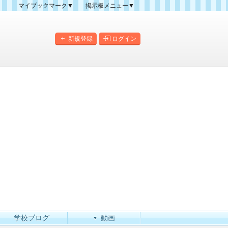
マイブックマーク▼
掲示板メニュー▼
クマーク一覧
掲示板の使い方
掲示板マップ
新規登録
ログイン
人気スレッドランキング
新規スレッド一覧
新着書き込み一覧
このカテゴリにスレッドを
作成
学校ブログ
動画