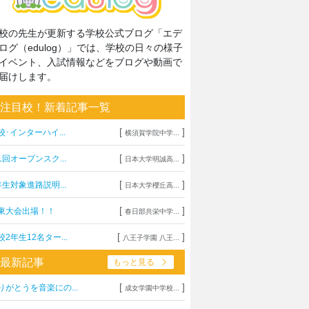
校の先生が更新する学校公式ブログ「エデ
ログ（edulog）」では、学校の日々の様子
イベント、入試情報などをブログや動画で
届けします。
注目校！新着記事一覧
[
]
校･インターハイ...
横須賀学院中学...
[
]
1回オープンスク...
日本大学明誠高...
[
]
年生対象進路説明...
日本大学櫻丘高...
[
]
東大会出場！！
春日部共栄中学...
[
]
校2年生12名ター...
八王子学園 八王...
最新記事
もっと見る
[
]
りがとうを音楽にの...
成女学園中学校...