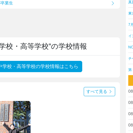
真
が卒業生
東
7
イ
学校・高等学校”の学校情報
NO
チ
中学校・高等学校の学校情報はこちら
第
08
すべて見る
08
08
08