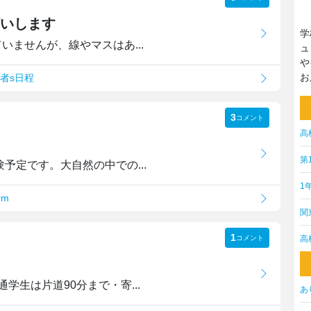
いします
学
いませんが、線やマスはあ...
ュ
や
お
望者s日程
3
コメント
高
第
予定です。大自然の中での...
1
rm
関
1
高
コメント
生は片道90分まで・寄...
あ