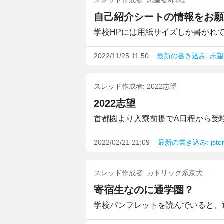
スレッド作成者:
志望者s日程
自己紹介シートの情報をお願
学校HPには用紙サイズしか書かれて
2022/11/25 11:50
最新の書き込み: 志
スレッド作成者:
2022志望
2022志望
首都圏より入寮前提でA日程から受験
2022/02/21 21:09
最新の書き込み: jsto
スレッド作成者:
カトリック系京大...
寄宿生なのに通学圏？
学校パンフレットを読んでいると、通学