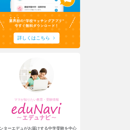
日本大学豊山女子中学校・高等学校
理想を形にデザインと機能性をアップ
生徒たちに託された夏服リニューアル
詳しくはこちら
城西大学附属城西中学・高等学校
1分1秒を無駄にしない！
城西生「文武両道の時間活用術」
安田学園中学校・高等学校
一橋大・東京科学大に合格！
安田学園の進路サポートや学習環境
ママが知りたい教育・受験情報
ンターエデュがお届けする中学受験を中心