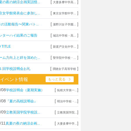
[
]
夏の夜の納涼企画実話怪...
大妻多摩中学高...
[
]
京女学館発表会に参加し...
東京女学館中学...
[
]
月の活動報告〜関東バト...
瀧野川女子学園...
[
]
ンターハイ結果のご報告
城北中学校・高...
[
]
 TITLE
新渡戸文化中学...
[
]
ーム力向上と絆を深めた...
聖学院中学校・...
[
]
１回学校説明会お礼
潤徳女子高等学校
イベント情報
もっと見る
/08
[
]
学校説明会（夏期実施）
拓殖大学第一...
/08
[
]
『夏の高校説明会』
明法中学校・...
/09
[
]
立教英国学院学校説...
立教英国学院...
/11
[
]
真夏の夜の納涼企画...
大妻多摩中学...