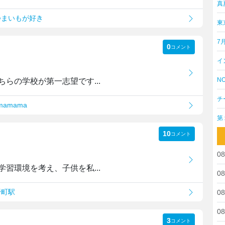
真
つまいもが好き
東
7
0
コメント
イ
NO
らの学校が第一志望です...
チ
amama
第
10
コメント
08
習環境を考え、子供を私...
08
野町駅
08
08
3
コメント