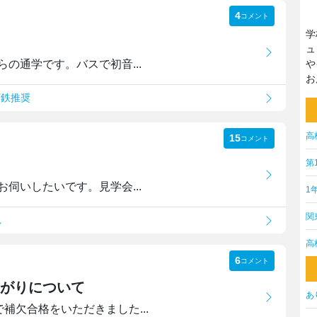
4
コメント
学
ュ
の通学です。バスで初音...
や
お
下鉄推奨
高
15
コメント
第
伺いしたいです。見学会...
1
関
れ
高
6
コメント
がりについて
あ
で補欠合格をいただきました...