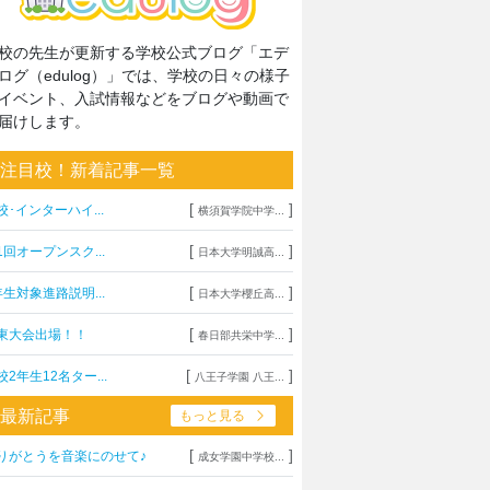
校の先生が更新する学校公式ブログ「エデ
ログ（edulog）」では、学校の日々の様子
イベント、入試情報などをブログや動画で
届けします。
注目校！新着記事一覧
[
]
校･インターハイ...
横須賀学院中学...
[
]
1回オープンスク...
日本大学明誠高...
[
]
年生対象進路説明...
日本大学櫻丘高...
[
]
東大会出場！！
春日部共栄中学...
[
]
校2年生12名ター...
八王子学園 八王...
最新記事
もっと見る
[
]
りがとうを音楽にのせて♪
成女学園中学校...