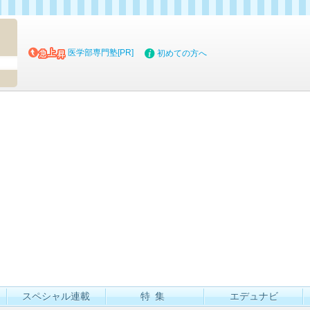
マイブッ
医学部専門塾[PR]
初めての方へ
スペシャル連載
特集
エデュナビ