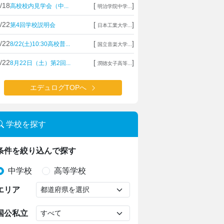
/18
[
]
高校校内見学会（中...
明治学院中学...
/22
[
]
第4回学校説明会
日本工業大学...
/22
[
]
8/22(土)10:30高校普...
国立音楽大学...
/22
[
]
8月22日（土）第2回...
潤徳女子高等...
エデュログTOPへ
学校を探す
条件を絞り込んで探す
中学校
高等学校
エリア
国公私立