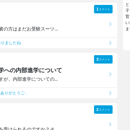
と
1
コメント
子
育
い
の方はまだお受験スーツ...
ま
わりましたね
3
コメント
中学への内部進学について
が、内部進学についての...
ありがとうご...
2
コメント
受けられるのですか？そ...