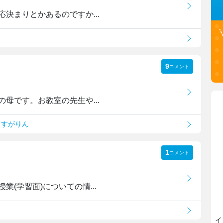
決まりとかあるのですか...
9
コメント
母です。お教室の先生や...
りすがりん
1
コメント
(学習面)についての情...
イ