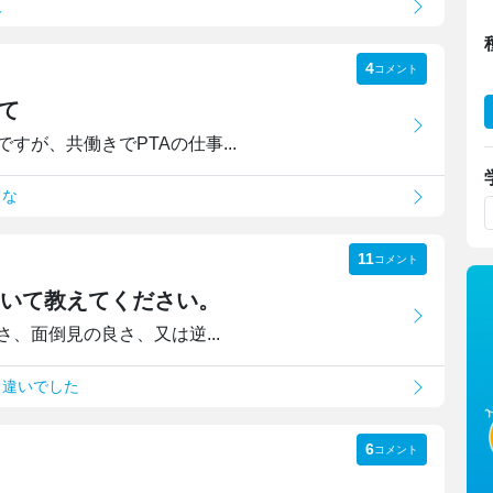
人
4
コメント
て
が、共働きでPTAの仕事...
てな
11
コメント
ついて教えてください。
、面倒見の良さ、又は逆...
レ違いでした
6
コメント