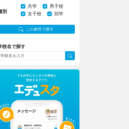
共学
男子校
種別
女子校
別学
この条件で探す
学校名で探す