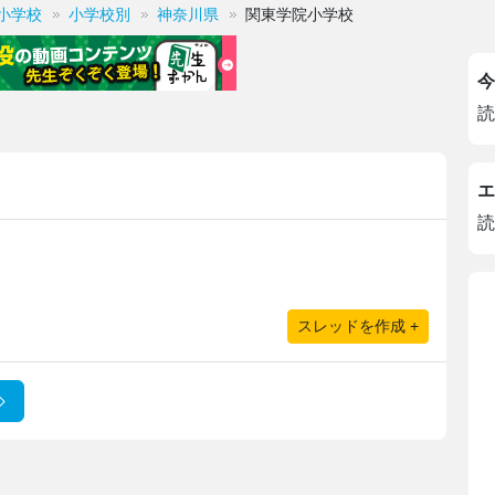
小学校
小学校別
神奈川県
関東学院小学校
今
読
エ
読
スレッドを作成 +