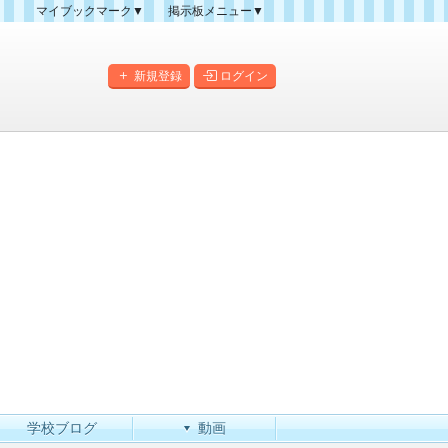
マイブックマーク▼
掲示板メニュー▼
クマーク一覧
掲示板の使い方
掲示板マップ
新規登録
ログイン
人気スレッドランキング
新規スレッド一覧
新着書き込み一覧
このカテゴリにスレッドを
作成
学校ブログ
動画