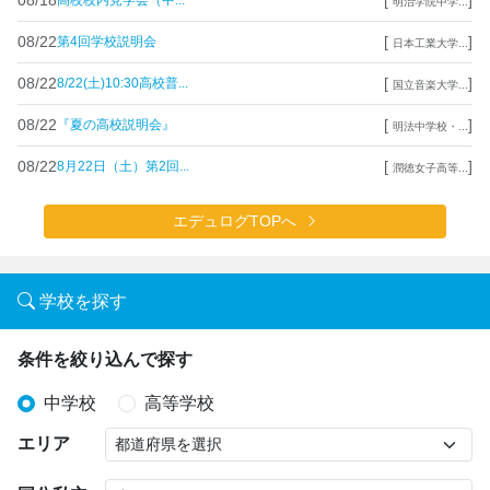
高校校内見学会（中...
明治学院中学...
08/22
[
]
第4回学校説明会
日本工業大学...
08/22
[
]
8/22(土)10:30高校普...
国立音楽大学...
08/22
[
]
『夏の高校説明会』
明法中学校・...
08/22
[
]
8月22日（土）第2回...
潤徳女子高等...
エデュログTOPへ
学校を探す
条件を絞り込んで探す
中学校
高等学校
エリア