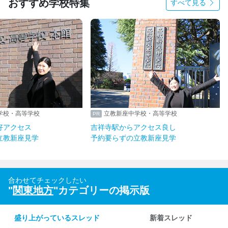
おすすめ学校特集
すべて見る
学校・高等学校
立教新座中学校・高等学校
好アクセス
吉祥寺駅からアクセス良し
立教新座見学
予約要らずの立教新座見学
合わせてチェックしたい
"
関東地方
"カテゴリーの掲示版
盛り上がっているスレッド
新着スレッド