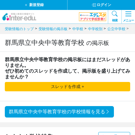
新規登録
ログイン
検索
メニュー
受験情報のトップ
受験情報の掲示板
中学校
中学校別
公立中学校
関
群馬県立中央中等教育学校
の掲示板
群馬県立中央中等教育学校
の掲示板にはまだスレッドがあ
りません。
ぜひ初めてのスレッドを作成して、掲示板を盛り上げてみ
ませんか？
スレッドを作成 +
群馬県立中央中等教育学校の学校情報を見る