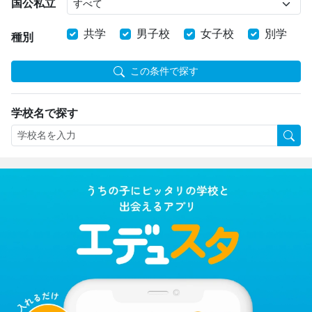
国公私立
共学
男子校
女子校
別学
種別
この条件で探す
学校名で探す