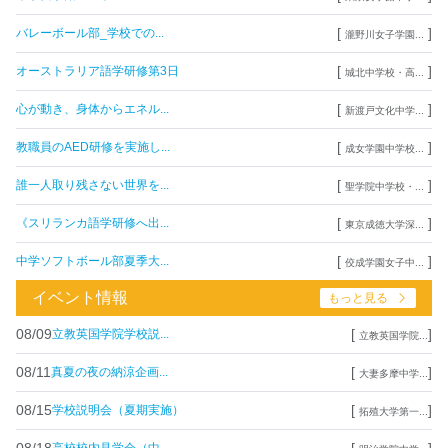
[
]
バレーボール部_学校での...
瀧野川女子学園...
[
]
オーストラリア語学研修第3日
城北中学校・高...
[
]
心が動き、身体からエネル...
新渡戸文化中学...
[
]
教職員のAED研修を実施し...
成女学園中学校...
[
]
誰一人取り残さない世界を...
聖学院中学校・...
[
]
《スリランカ語学研修へ出...
東京成徳大学深...
[
]
中学ソフトボール部夏季大...
佼成学園女子中...
イベント情報
もっと見る
08/09
[
]
立教英国学院学校説...
立教英国学院...
08/11
[
]
真夏の夜の納涼企画...
大妻多摩中学...
08/15
[
]
学校説明会（夏期実施）
拓殖大学第一...
08/18
[
]