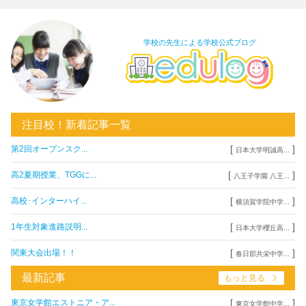
学校の先生による学校公式ブログ
注目校！新着記事一覧
[
]
第2回オープンスク...
日本大学明誠高...
[
]
高2夏期授業、TGGに...
八王子学園 八王...
[
]
高校･インターハイ...
横須賀学院中学...
[
]
1年生対象進路説明...
日本大学櫻丘高...
[
]
関東大会出場！！
春日部共栄中学...
最新記事
もっと見る
[
]
東京女学館エストニア・ア...
東京女学館中学...