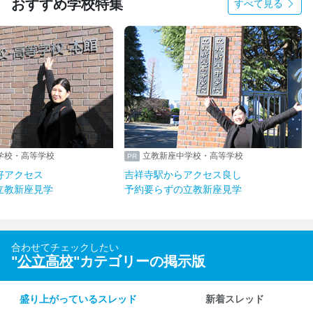
おすすめ学校特集
すべて見る
学校・高等学校
立教新座中学校・高等学校
好アクセス
吉祥寺駅からアクセス良し
立教新座見学
予約要らずの立教新座見学
合わせてチェックしたい
"
公立高校
"カテゴリーの掲示版
盛り上がっているスレッド
新着スレッド