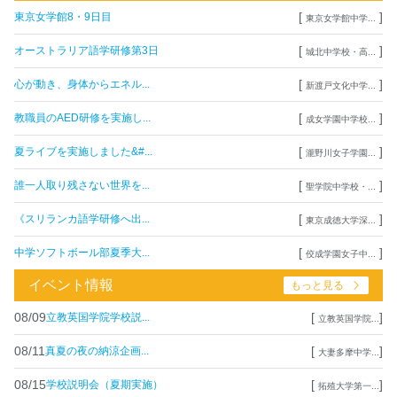
[
]
東京女学館8・9日目
東京女学館中学...
[
]
オーストラリア語学研修第3日
城北中学校・高...
[
]
心が動き、身体からエネル...
新渡戸文化中学...
[
]
教職員のAED研修を実施し...
成女学園中学校...
[
]
夏ライブを実施しました&#...
瀧野川女子学園...
[
]
誰一人取り残さない世界を...
聖学院中学校・...
[
]
《スリランカ語学研修へ出...
東京成徳大学深...
[
]
中学ソフトボール部夏季大...
佼成学園女子中...
イベント情報
もっと見る
08/09
[
]
立教英国学院学校説...
立教英国学院...
08/11
[
]
真夏の夜の納涼企画...
大妻多摩中学...
08/15
[
]
学校説明会（夏期実施）
拓殖大学第一...