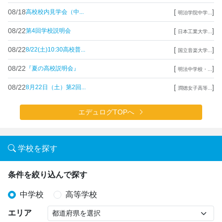
08/18
[
]
高校校内見学会（中...
明治学院中学...
08/22
[
]
第4回学校説明会
日本工業大学...
08/22
[
]
8/22(土)10:30高校普...
国立音楽大学...
08/22
[
]
『夏の高校説明会』
明法中学校・...
08/22
[
]
8月22日（土）第2回...
潤徳女子高等...
エデュログTOPへ
学校を探す
条件を絞り込んで探す
中学校
高等学校
エリア