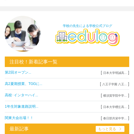
学校の先生による学校公式ブログ
注目校！新着記事一覧
[
]
第2回オープン...
日本大学明誠高...
[
]
高2夏期授業、TGGに...
八王子学園 八王...
[
]
高校･インターハイ...
横須賀学院中学...
[
]
1年生対象進路説明...
日本大学櫻丘高...
[
]
関東大会出場！！
春日部共栄中学...
最新記事
もっと見る