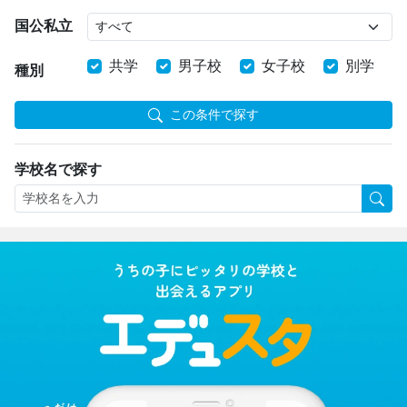
国公私立
共学
男子校
女子校
別学
種別
この条件で探す
学校名で探す