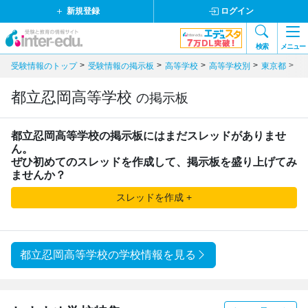
新規登録
ログイン
検索
メニュー
受験情報のトップ
受験情報の掲示板
高等学校
高等学校別
東京都
公
都立忍岡高等学校
の掲示板
都立忍岡高等学校
の掲示板にはまだスレッドがありませ
ん。
ぜひ初めてのスレッドを作成して、掲示板を盛り上げてみ
ませんか？
スレッドを作成 +
都立忍岡高等学校の学校情報を見る