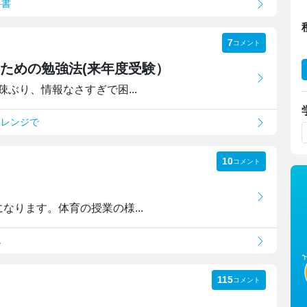
科書
7
コメント
ための勉強法(来年度受験）
ぶり、情報なさすぎで困...
ャレンジで
10
コメント
なります。体育の授業の様...
ん
115
コメント