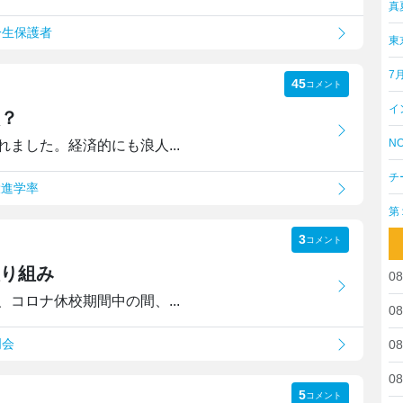
真
一生保護者
東
7
45
コメント
イ
？
NO
ました。経済的にも浪人...
チ
役進学率
第
3
コメント
り組み
08
コロナ休校期間中の間、...
08
明会
08
08
5
コメント