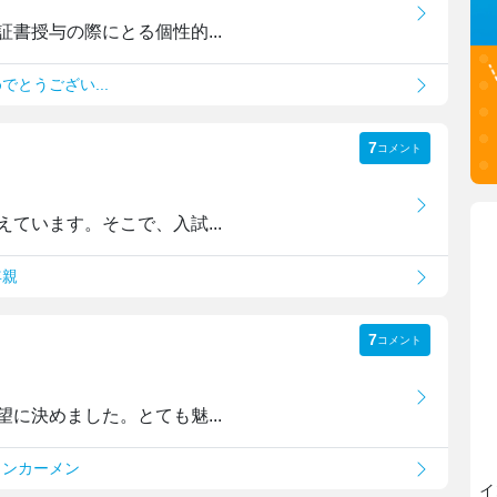
書授与の際にとる個性的...
でとうござい...
7
コメント
ています。そこで、入試...
年親
7
コメント
に決めました。とても魅...
タンカーメン
イ