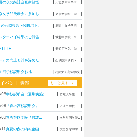
[
]
夏の夜の納涼企画実話怪...
大妻多摩中学高...
[
]
京女学館発表会に参加し...
東京女学館中学...
[
]
月の活動報告〜関東バト...
瀧野川女子学園...
[
]
ンターハイ結果のご報告
城北中学校・高...
[
]
 TITLE
新渡戸文化中学...
[
]
ーム力向上と絆を深めた...
聖学院中学校・...
[
]
１回学校説明会お礼
潤徳女子高等学校
イベント情報
もっと見る
/08
[
]
学校説明会（夏期実施）
拓殖大学第一...
/08
[
]
『夏の高校説明会』
明法中学校・...
/09
[
]
立教英国学院学校説...
立教英国学院...
/11
[
]
真夏の夜の納涼企画...
大妻多摩中学...