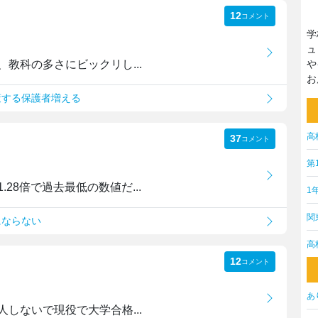
12
コメント
学
ュ
教科の多さにビックリし...
や
お
策する保護者増える
高
37
コメント
第
28倍で過去最低の数値だ...
1
関
にならない
高
12
コメント
あ
しないで現役で大学合格...