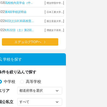
/18
[
]
高校校内見学会（中...
明治学院中学...
/22
[
]
第4回学校説明会
日本工業大学...
/22
[
]
8/22(土)10:30高校普...
国立音楽大学...
/22
[
]
8月22日（土）第2回...
潤徳女子高等...
エデュログTOPへ
学校を探す
条件を絞り込んで探す
中学校
高等学校
エリア
国公私立