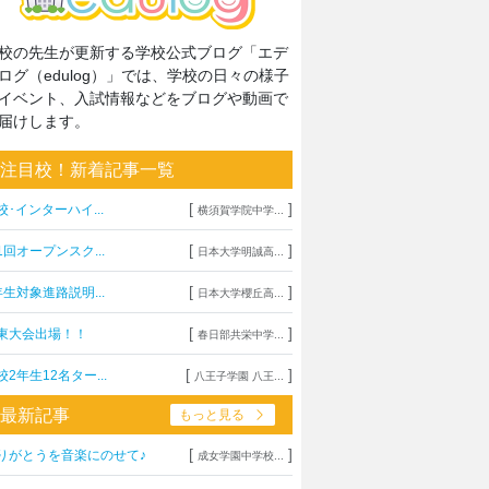
校の先生が更新する学校公式ブログ「エデ
ログ（edulog）」では、学校の日々の様子
イベント、入試情報などをブログや動画で
届けします。
注目校！新着記事一覧
[
]
校･インターハイ...
横須賀学院中学...
[
]
1回オープンスク...
日本大学明誠高...
[
]
年生対象進路説明...
日本大学櫻丘高...
[
]
東大会出場！！
春日部共栄中学...
[
]
校2年生12名ター...
八王子学園 八王...
最新記事
もっと見る
[
]
りがとうを音楽にのせて♪
成女学園中学校...