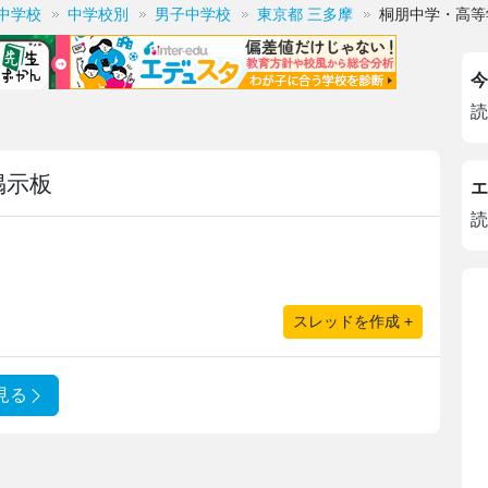
中学校
中学校別
男子中学校
東京都 三多摩
桐朋中学・高等
今
読
掲示板
エ
読
スレッドを作成 +
見る