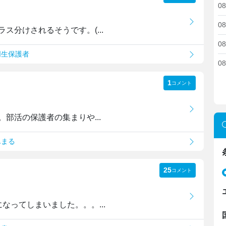
08
08
ス分けされるそうです。(...
08
朋生保護者
08
1
コメント
部活の保護者の集まりや...
んまる
25
コメント
なってしまいました。。。...