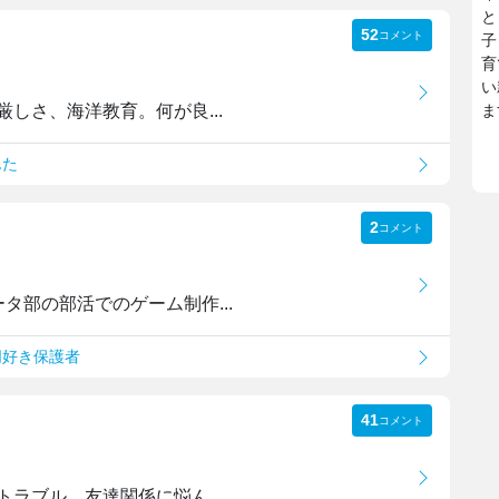
と
52
コメント
子
育
い
しさ、海洋教育。何が良...
ま
んた
2
コメント
タ部の部活でのゲーム制作...
朋好き保護者
41
コメント
ラブル、友達関係に悩ん...