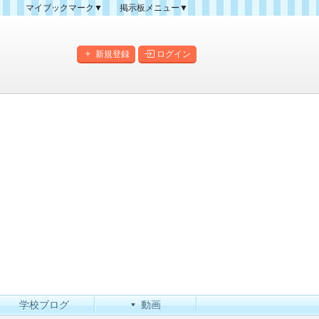
マイブックマーク▼
掲示板メニュー▼
クマーク一覧
掲示板の使い方
掲示板マップ
新規登録
ログイン
人気スレッドランキング
新規スレッド一覧
新着書き込み一覧
このカテゴリにスレッドを
作成
学校ブログ
動画