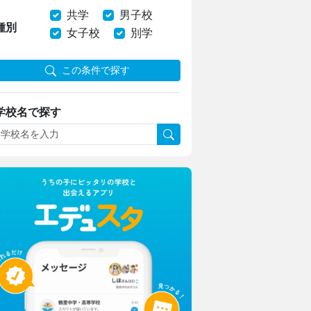
共学
男子校
種別
女子校
別学
この条件で探す
学校名で探す