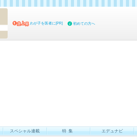
マイブッ
わが子を医者に[PR]
初めての方へ
スペシャル連載
特集
エデュナビ