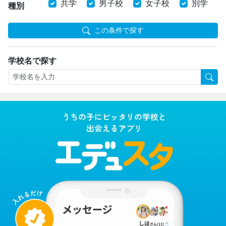
共学
男子校
女子校
別学
種別
この条件で探す
学校名で探す