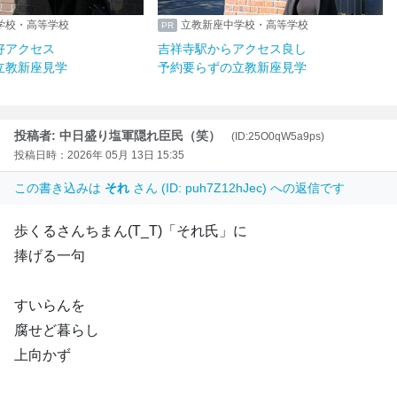
学校・高等学校
立教新座中学校・高等学校
好アクセス
吉祥寺駅からアクセス良し
立教新座見学
予約要らずの立教新座見学
投稿者: 中日盛り塩軍隠れ臣民（笑）
(ID:25O0qW5a9ps)
投稿日時：2026年 05月 13日 15:35
この書き込みは
それ
さん (ID: puh7Z12hJec) への返信です
歩くるさんちまん(T_T)「それ氏」に
捧げる一句
すいらんを
腐せど暮らし
上向かず