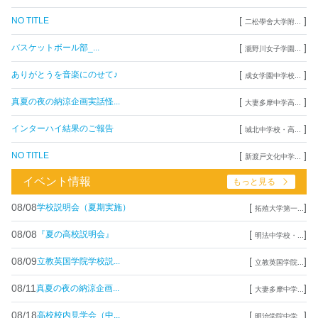
[
]
NO TITLE
二松學舍大学附...
[
]
バスケットボール部_...
瀧野川女子学園...
[
]
ありがとうを音楽にのせて♪
成女学園中学校...
[
]
真夏の夜の納涼企画実話怪...
大妻多摩中学高...
[
]
インターハイ結果のご報告
城北中学校・高...
[
]
NO TITLE
新渡戸文化中学...
イベント情報
もっと見る
08/08
[
]
学校説明会（夏期実施）
拓殖大学第一...
08/08
[
]
『夏の高校説明会』
明法中学校・...
08/09
[
]
立教英国学院学校説...
立教英国学院...
08/11
[
]
真夏の夜の納涼企画...
大妻多摩中学...
08/18
[
]
高校校内見学会（中...
明治学院中学...