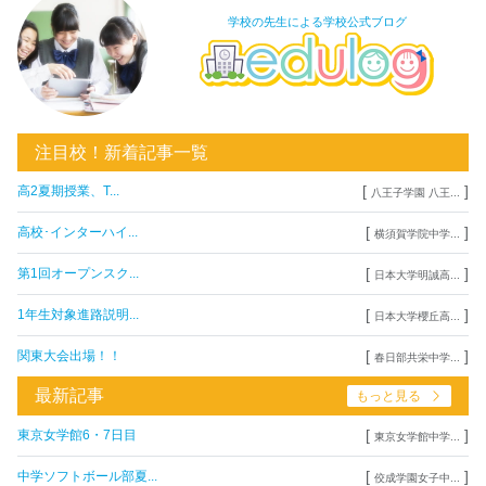
学校の先生による学校公式ブログ
注目校！新着記事一覧
[
]
高2夏期授業、T...
八王子学園 八王...
[
]
高校･インターハイ...
横須賀学院中学...
[
]
第1回オープンスク...
日本大学明誠高...
[
]
1年生対象進路説明...
日本大学櫻丘高...
[
]
関東大会出場！！
春日部共栄中学...
最新記事
もっと見る
[
]
東京女学館6・7日目
東京女学館中学...
[
]
中学ソフトボール部夏...
佼成学園女子中...