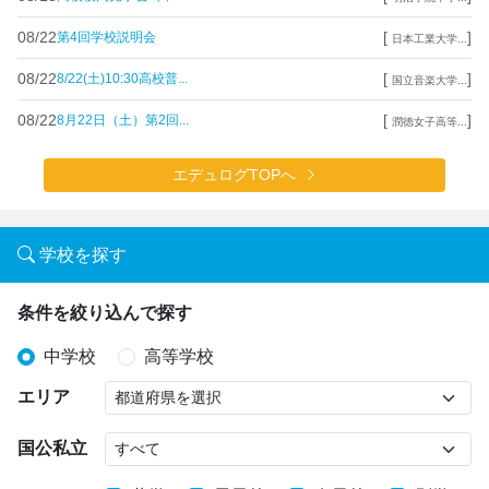
08/22
[
]
第4回学校説明会
日本工業大学...
08/22
[
]
8/22(土)10:30高校普...
国立音楽大学...
08/22
[
]
8月22日（土）第2回...
潤徳女子高等...
エデュログTOPへ
学校を探す
条件を絞り込んで探す
中学校
高等学校
エリア
国公私立