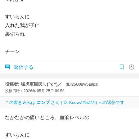
すいらんに
入れた我が子に
裏切られ
チーン
返信する
投稿者: 猛虎軍臣民＼(^o^)／
(ID:25O0qW5a9ps)
投稿日時：2026年 05月 25日 09:58
この書き込みは
コンプ
さん (ID: KcowZY5Z/7I) への返信です
なかなかの痛いところ、血涙レベルの
すいらんに