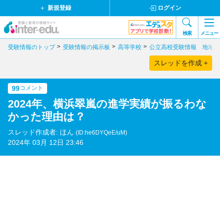
新規登録
ログイン
検索
メニュー
受験情報のトップ
受験情報の掲示板
高等学校
公立高校受験情報 地域別
スレッドを作成 +
99
コメント
2024年、横浜翠嵐の進学実績が振るわな
かった理由は？
スレッド作成者: ほん
(ID:he6DYQeE/uM)
2024年 03月 12日 23:46