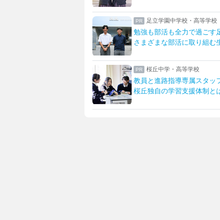
学校・高等学校
八王子学園八王子中学校・
全力で過ごす足立生
一橋大・東京科学大に合格
活に取り組む生活を紹介
先生とマンツーマンで描く
高等学校
女子聖学院中学校高等学校
導専属スタッフが支える
英語グローバルとサイエン
習支援体制とは
「新たな女子聖」への改革