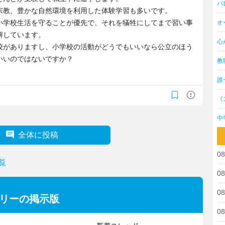
バ
宗教、豊かな自然環境を利用した体験学習も多いです。
小学校生活を守ることが優先で、それを犠牲にしてまで習い事
オ
解しています。
心
校がありますし、小学校の活動がどうでもいいなら公立のほう
いいのではないですか？
教
誰
《
中
全体に投稿
08
覧
08
08
ゴリーの掲示版
08