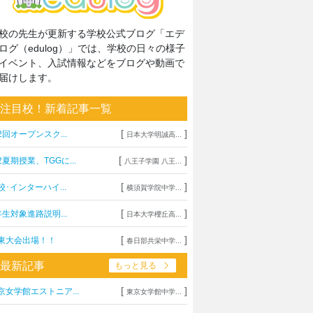
校の先生が更新する学校公式ブログ「エデ
ログ（edulog）」では、学校の日々の様子
イベント、入試情報などをブログや動画で
届けします。
注目校！新着記事一覧
[
]
2回オープンスク...
日本大学明誠高...
[
]
2夏期授業、TGGに...
八王子学園 八王...
[
]
校･インターハイ...
横須賀学院中学...
[
]
年生対象進路説明...
日本大学櫻丘高...
[
]
東大会出場！！
春日部共栄中学...
最新記事
もっと見る
[
]
京女学館エストニア...
東京女学館中学...