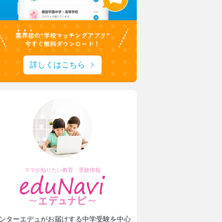
城西大学附属城西中学・高等学校
1分1秒を無駄にしない！
城西生「文武両道の時間活用術」
詳しくはこちら
安田学園中学校・高等学校
一橋大・東京科学大に合格！
安田学園の進路サポートや学習環境
ママが知りたい教育・受験情報
ンターエデュがお届けする中学受験を中心