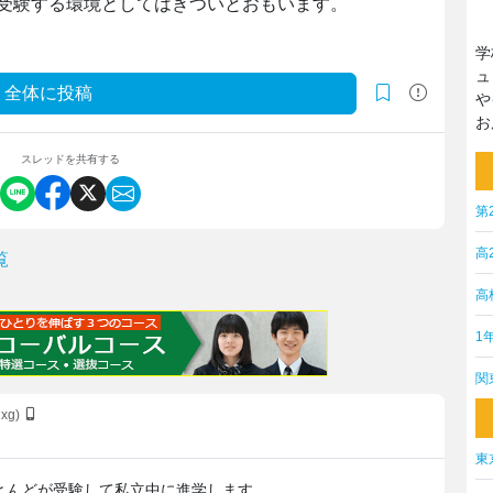
受験する環境としてはきついとおもいます。
学
ュ
全体に投稿
や
お
スレッドを共有する
第
高
覧
高
1
関
Cxg)
東
とんどが受験して私立中に進学します。