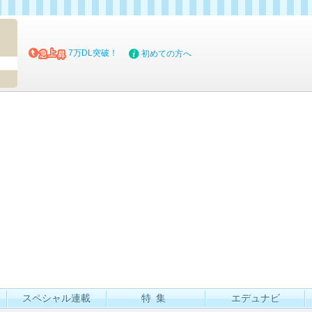
マイブッ
7万DL突破！
初めての方へ
スペシャル連載
特集
エデュナビ