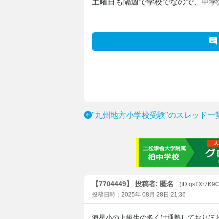
土曜日も隔週で学校でなので、中学
"九州地方小学校受験"のスレッド一
【7704449】 投稿者: 匿名
(ID:qsTXr7K9
投稿日時：2025年 08月 28日 21:36
海星小の上級生の多くは通塾しておりほ