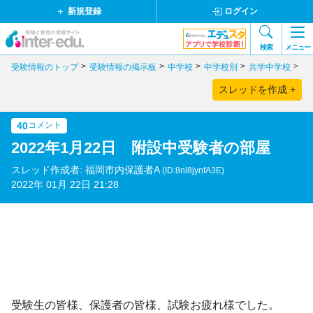
新規登録
ログイン
検索
メニュー
受験情報のトップ
受験情報の掲示板
中学校
中学校別
共学中学校
福
スレッドを作成 +
40
コメント
2022年1月22日 附設中受験者の部屋
スレッド作成者: 福岡市内保護者A
(ID:8nl8jynfA3E)
2022年 01月 22日 21:28
受験生の皆様、保護者の皆様、試験お疲れ様でした。