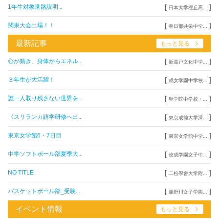
[
]
1年生対象進路説明...
日本大学櫻丘高...
[
]
関東大会出場！！
春日部共栄中学...
最新記事
もっと見る
[
]
心が動き、身体からエネル...
新渡戸文化中学...
[
]
３年生が大活躍！
成女学園中学校...
[
]
誰一人取り残さない世界を...
聖学院中学校・...
[
]
《スリランカ語学研修へ出...
東京成徳大学深...
[
]
東京女学館6・7日目
東京女学館中学...
[
]
中学ソフトボール部夏季大...
佼成学園女子中...
[
]
NO TITLE
二松學舍大学附...
[
]
バスケットボール部_受験...
瀧野川女子学園...
イベント情報
もっと見る