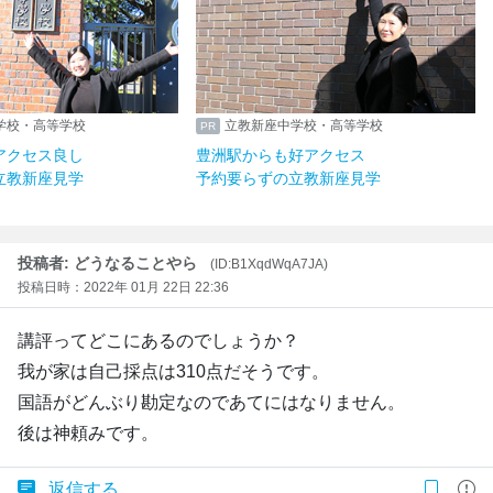
学校・高等学校
立教新座中学校・高等学校
アクセス良し
豊洲駅からも好アクセス
立教新座見学
予約要らずの立教新座見学
投稿者: どうなることやら
(ID:B1XqdWqA7JA)
投稿日時：2022年 01月 22日 22:36
講評ってどこにあるのでしょうか？
我が家は自己採点は310点だそうです。
国語がどんぶり勘定なのであてにはなりません。
後は神頼みです。
返信する