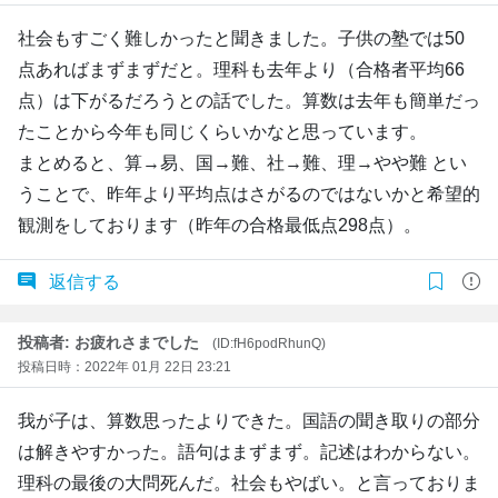
社会もすごく難しかったと聞きました。子供の塾では50
点あればまずまずだと。理科も去年より（合格者平均66
点）は下がるだろうとの話でした。算数は去年も簡単だっ
たことから今年も同じくらいかなと思っています。
まとめると、算→易、国→難、社→難、理→やや難 とい
うことで、昨年より平均点はさがるのではないかと希望的
観測をしております（昨年の合格最低点298点）。
返信する
投稿者: お疲れさまでした
(ID:fH6podRhunQ)
投稿日時：2022年 01月 22日 23:21
我が子は、算数思ったよりできた。国語の聞き取りの部分
は解きやすかった。語句はまずまず。記述はわからない。
理科の最後の大問死んだ。社会もやばい。と言っておりま