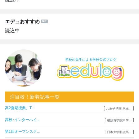
エデュおすすめ
読込中
学校の先生による学校公式ブログ
注目校！新着記事一覧
[
]
高2夏期授業、T...
八王子学園 八王...
[
]
高校･インターハイ...
横須賀学院中学...
[
]
第1回オープンスク...
日本大学明誠高...