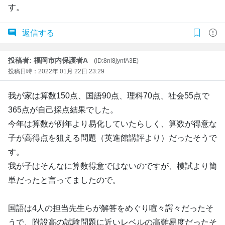
す。
返信する
投稿者: 福岡市内保護者A
(ID:8nl8jynfA3E)
投稿日時：2022年 01月 22日 23:29
我が家は算数150点、国語90点、理科70点、社会55点で
365点が自己採点結果でした。
今年は算数が例年より易化していたらしく、算数が得意な
子が高得点を狙える問題（英進館講評より）だったそうで
す。
我が子はそんなに算数得意ではないのですが、模試より簡
単だったと言ってましたので。
国語は4人の担当先生らが解答をめぐり喧々諤々だったそ
うで、附設高の試験問題に近いレベルの高難易度だったそ