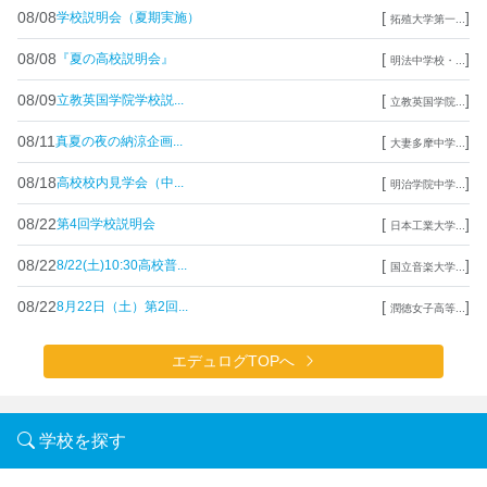
08/08
[
]
学校説明会（夏期実施）
拓殖大学第一...
08/08
[
]
『夏の高校説明会』
明法中学校・...
08/09
[
]
立教英国学院学校説...
立教英国学院...
08/11
[
]
真夏の夜の納涼企画...
大妻多摩中学...
08/18
[
]
高校校内見学会（中...
明治学院中学...
08/22
[
]
第4回学校説明会
日本工業大学...
08/22
[
]
8/22(土)10:30高校普...
国立音楽大学...
08/22
[
]
8月22日（土）第2回...
潤徳女子高等...
エデュログTOPへ
学校を探す