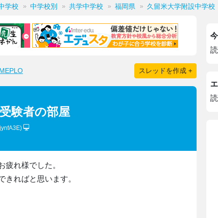
中学校
中学校別
共学中学校
福岡県
久留米大学附設中学校
今
読
EPLO
スレッドを作成 +
エ
読
設中受験者の部屋
8jynfA3E)
お疲れ様でした。
できればと思います。