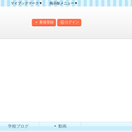
マイブックマーク▼
掲示板メニュー▼
クマーク一覧
掲示板の使い方
掲示板マップ
新規登録
ログイン
人気スレッドランキング
新規スレッド一覧
新着書き込み一覧
このカテゴリにスレッドを
作成
学校ブログ
動画