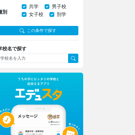
共学
男子校
種別
女子校
別学
この条件で探す
学校名で探す
瀧野川女子学園中学高等学校
生成AIを“アシスタント”に
発想を形にする授業でキャリア教育
安田学園中学校・高等学校
一橋大・東京科学大に合格！