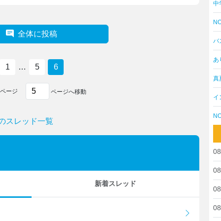
中
NO
全体に投稿
バ
あ
1
…
5
6
真
ページ
ページへ移動
イ
NO
"のスレッド一覧
08
08
新着スレッド
08
08