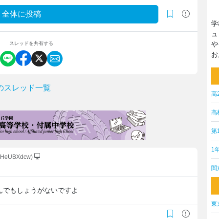
全体に投稿
学
ュ
や
スレッドを共有する
お
のスレッド一覧
高
高
第
1
MpHeUBXdcw)
関
んでもしょうがないですよ
東