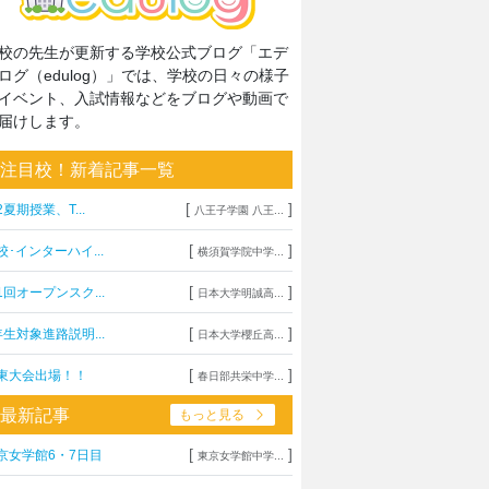
校の先生が更新する学校公式ブログ「エデ
ログ（edulog）」では、学校の日々の様子
イベント、入試情報などをブログや動画で
届けします。
注目校！新着記事一覧
[
]
2夏期授業、T...
八王子学園 八王...
[
]
校･インターハイ...
横須賀学院中学...
[
]
1回オープンスク...
日本大学明誠高...
[
]
年生対象進路説明...
日本大学櫻丘高...
[
]
東大会出場！！
春日部共栄中学...
最新記事
もっと見る
[
]
京女学館6・7日目
東京女学館中学...