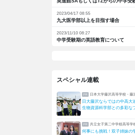
英進館SAもしくはTZからの中学受
2023/04/17 08:55
九大医学部以上を目指す場合
2023/11/10 08:27
中学受験期の英語教育について
スペシャル連載
沢高等学校・藤沢中学校
桜丘中学・高等学校
ではの中高大連携
教員と進路指導専属スタッ
部との多彩なプログラム
桜丘独自の学習支援体制と
二中学校高等学校
八王子学園八王子中学校・
！双子姉妹の学校生活
一橋大・東京科学大に合格