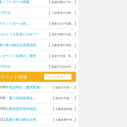
[
]
学ソフトボール部夏...
佼成学園女子中...
[
]
 TITLE
二松學舍大学附...
[
]
スケットボール部_...
瀧野川女子学園...
[
]
りがとうを音楽にのせて♪
成女学園中学校...
[
]
夏の夜の納涼企画実話怪...
大妻多摩中学高...
[
]
ンターハイ結果のご報告
城北中学校・高...
[
]
 TITLE
新渡戸文化中学...
イベント情報
もっと見る
/08
[
]
学校説明会（夏期実施）
拓殖大学第一...
/08
[
]
『夏の高校説明会』
明法中学校・...
/09
[
]
立教英国学院学校説...
立教英国学院...
/11
[
]
真夏の夜の納涼企画...
大妻多摩中学...