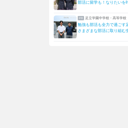
！なりたいを叶える学校
先生とマンツーマンで描く
学校・高等学校
女子聖学院中学校高等学校
全力で過ごす足立生
英語グローバルとサイエン
活に取り組む生活を紹介
「新たな女子聖」への改革