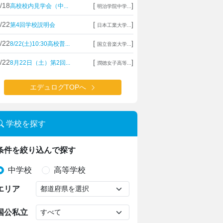
/18
[
]
高校校内見学会（中...
明治学院中学...
/22
[
]
第4回学校説明会
日本工業大学...
/22
[
]
8/22(土)10:30高校普...
国立音楽大学...
/22
[
]
8月22日（土）第2回...
潤徳女子高等...
エデュログTOPへ
学校を探す
条件を絞り込んで探す
中学校
高等学校
エリア
国公私立