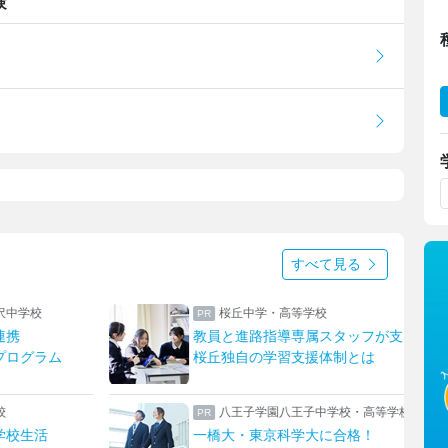
験
すべて見る
上野学園中学校・高等学校
フが支える
ハープやフルート！ひとり一つの楽器
は
上野ならではのフィールドワーク
高等学校
東京家政大学附属女子中学校高等学校
！
新校長に就任！未来の展望について取材