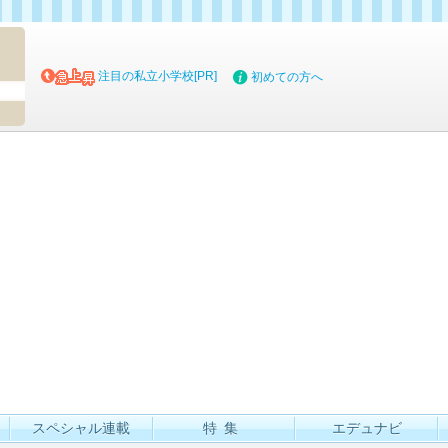
マイブッ
注目の私立小学校[PR]
初めての方へ
スペシャル連載
特集
エデュナビ