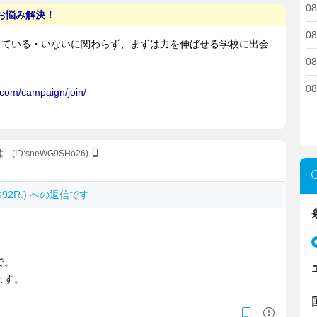
08
08
08
08
は
(ID:sneWG9SHo26)
dG92R.) への返信です
で。
ます。