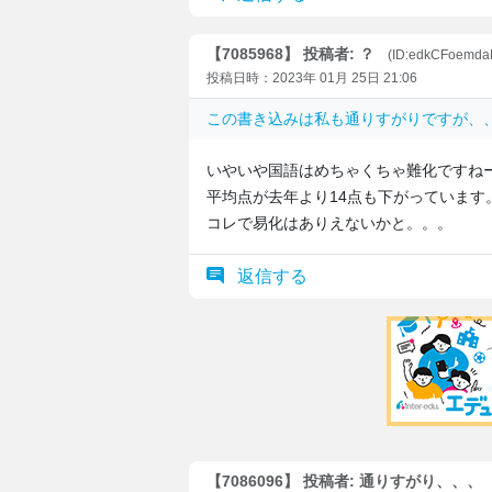
【7085968】 投稿者: ？
(ID:edkCFoemd
投稿日時：2023年 01月 25日 21:06
この書き込みは
私も通りすがりですが、
いやいや国語はめちゃくちゃ難化ですね
平均点が去年より14点も下がっています
コレで易化はありえないかと。。。
返信する
【7086096】 投稿者: 通りすがり、、、