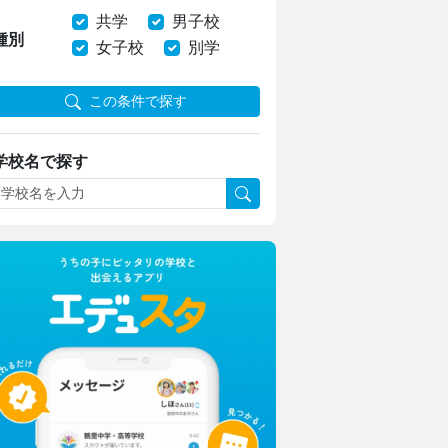
共学
男子校
種別
女子校
別学
この条件で探す
学校名で探す