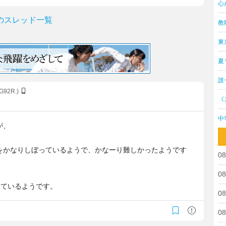
心
のスレッド一覧
教
東
夏
誰
G92R.)
《
中
が、
をかなりしぼっているようで、かなーり難しかったようです
08
08
出ているようです。
08
08