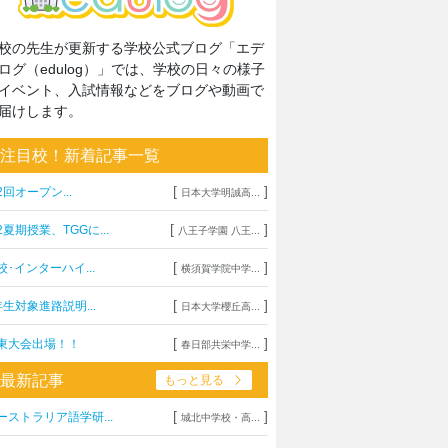
校の先生が更新する学校公式ブログ「エデ
ログ（edulog）」では、学校の日々の様子
イベント、入試情報などをブログや動画で
届けします。
注目校！新着記事一覧
[
]
2回オープン...
日本大学明誠高...
[
]
2夏期授業、TGGに...
八王子学園 八王...
[
]
校･インターハイ...
横須賀学院中学...
[
]
年生対象進路説明...
日本大学櫻丘高...
[
]
東大会出場！！
春日部共栄中学...
最新記事
もっと見る
[
]
ーストラリア語学研...
城北中学校・高...