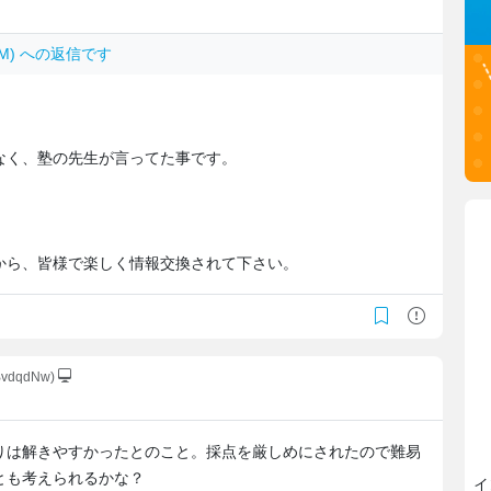
mdaM) への返信です
なく、塾の先生が言ってた事です。
から、皆様で楽しく情報交換されて下さい。
BvdqdNw)
りは解きやすかったとのこと。採点を厳しめにされたので難易
とも考えられるかな？
イ