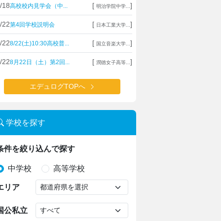
/18
[
]
高校校内見学会（中...
明治学院中学...
/22
[
]
第4回学校説明会
日本工業大学...
/22
[
]
8/22(土)10:30高校普...
国立音楽大学...
/22
[
]
8月22日（土）第2回...
潤徳女子高等...
エデュログTOPへ
学校を探す
条件を絞り込んで探す
中学校
高等学校
エリア
国公私立