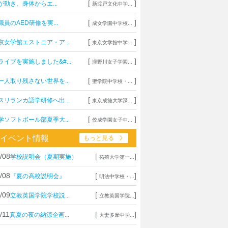
[
]
が動き、身体からエ...
新渡戸文化中学...
[
]
職員のAED研修を実...
成女学園中学校...
[
]
京女学館エストニア・ア...
東京女学館中学...
[
]
ライブを実施しました&#...
瀧野川女子学園...
[
]
一人取り残さない世界を...
聖学院中学校・...
[
]
スリランカ語学研修へ出...
東京成徳大学深...
[
]
学ソフトボール部夏季大...
佼成学園女子中...
イベント情報
もっと見る
/08
[
]
学校説明会（夏期実施）
拓殖大学第一...
/08
[
]
『夏の高校説明会』
明法中学校・...
/09
[
]
立教英国学院学校説...
立教英国学院...
/11
[
]
真夏の夜の納涼企画...
大妻多摩中学...