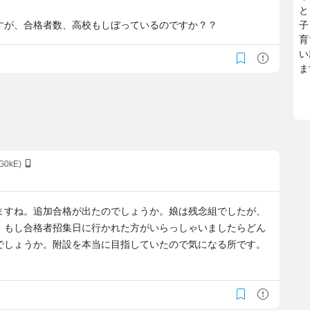
と
すが、合格者数、高校もしぼっているのですか？？
子
育
い
ま
1G0kE)
ますね。追加合格が出たのでしょうか。娘は残念組でしたが、
。もし合格者招集日に行かれた方がいらっしゃいましたらどん
でしょうか。附設を本当に目指していたので気になる所です。