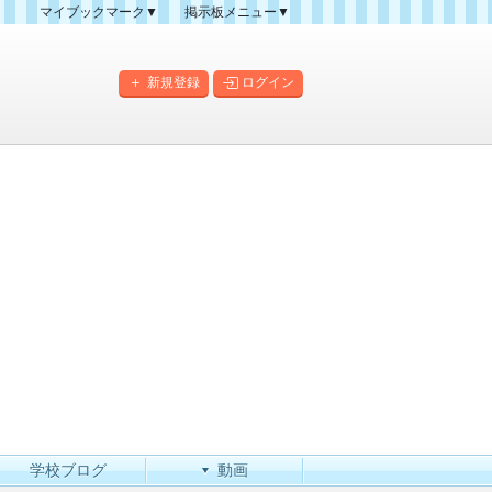
マイブックマーク▼
掲示板メニュー▼
クマーク一覧
掲示板の使い方
掲示板マップ
新規登録
ログイン
人気スレッドランキング
新規スレッド一覧
新着書き込み一覧
このカテゴリにスレッドを
作成
学校ブログ
動画