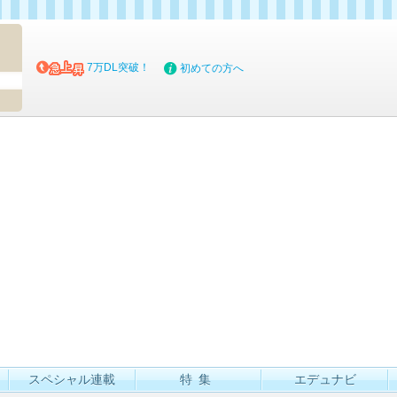
マイブッ
7万DL突破！
初めての方へ
スペシャル連載
特集
エデュナビ