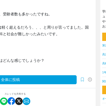
学
、受験者数も多かったですね。
ュ
や
お
点は軽く超えるだろう、、、と周りが言ってました。国
科と社会が難しかったみたいです。
第
高
はどんな感じでしょうか？
高
1
全体に投稿
関
スレッドを共有する
オ