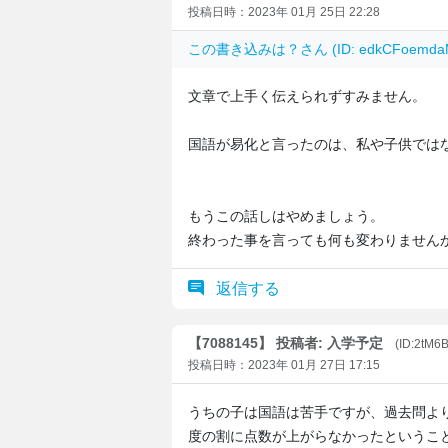
投稿日時：2023年 01月 25日 22:28
この書き込みは
？
さん (ID: edkCFoe
文章で上手く伝えられずすみません。
国語が易化と言ったのは、私や子供では
もうこの話しはやめましょう。
終わった事を言っても何も変わりません
返信する
【7088145】 投稿者: 入学予定
(ID:2tM6
投稿日時：2023年 01月 27日 17:15
うちの子は国語は苦手ですが、過去問よ
度の割に点数が上がらなかったというこ