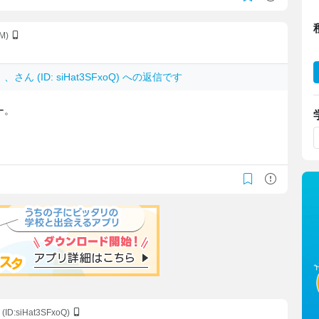
aM)
、、
さん (ID: siHat3SFxoQ) への返信です
ー。
。
(ID:siHat3SFxoQ)