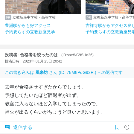
立教新座中学校・高等学校
立教新座中学校・高等学
豊洲駅からも好アクセス
吉祥寺駅からアクセス良
予約要らずの立教新座見学
予約要らずの立教新座見
投稿者: 合格者を絞ったのは
(ID:sneWG9SHo26)
投稿日時：2023年 01月 25日 20:42
この書き込みは
風来坊
さん (ID: 75M8PdG92R.) への返信です
去年が合格させすぎたからでしょう。
予想してたいたほど辞退者が出ず、
教室に入らないほど入学してしまったので。
補欠が出るくらいがちょうど良いと思います。
返信する