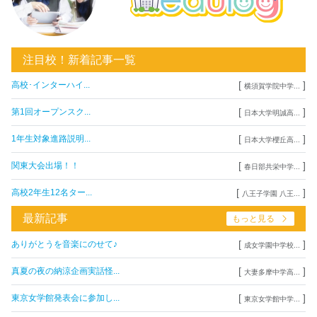
注目校！新着記事一覧
[
]
高校･インターハイ...
横須賀学院中学...
[
]
第1回オープンスク...
日本大学明誠高...
[
]
1年生対象進路説明...
日本大学櫻丘高...
[
]
関東大会出場！！
春日部共栄中学...
[
]
高校2年生12名ター...
八王子学園 八王...
最新記事
もっと見る
[
]
ありがとうを音楽にのせて♪
成女学園中学校...
[
]
真夏の夜の納涼企画実話怪...
大妻多摩中学高...
[
]
東京女学館発表会に参加し...
東京女学館中学...