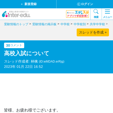
新規登録
ログイン
検索
メニュー
受験情報のトップ
受験情報の掲示板
中学校
中学校別
共学中学校
福
スレッドを作成 +
30
コメント
高校入試について
スレッド作成者: 林檎
(ID:wMDAD.erRjg)
2023年 01月 22日 16:52
皆様、お疲れ様でございます。