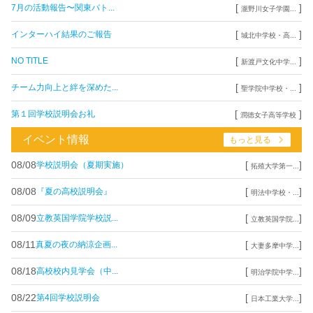
[
]
7月の活動報告〜関東バト...
瀧野川女子学園...
[
]
インターハイ結果のご報告
城北中学校・高...
[
]
NO TITLE
新渡戸文化中学...
[
]
チーム力向上と絆を深めた...
聖学院中学校・...
[
]
第１回学校説明会お礼
潤徳女子高等学校
イベント情報
もっと見る
08/08
[
]
学校説明会（夏期実施）
拓殖大学第一...
08/08
[
]
『夏の高校説明会』
明法中学校・...
08/09
[
]
立教英国学院学校説...
立教英国学院...
08/11
[
]
真夏の夜の納涼企画...
大妻多摩中学...
08/18
[
]
高校校内見学会（中...
明治学院中学...
08/22
[
]
第4回学校説明会
日本工業大学...