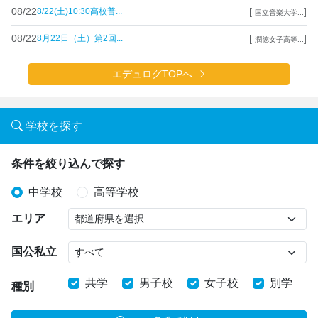
08/22
[
]
8/22(土)10:30高校普...
国立音楽大学...
08/22
[
]
8月22日（土）第2回...
潤徳女子高等...
エデュログTOPへ
学校を探す
条件を絞り込んで探す
中学校
高等学校
エリア
国公私立
共学
男子校
女子校
別学
種別