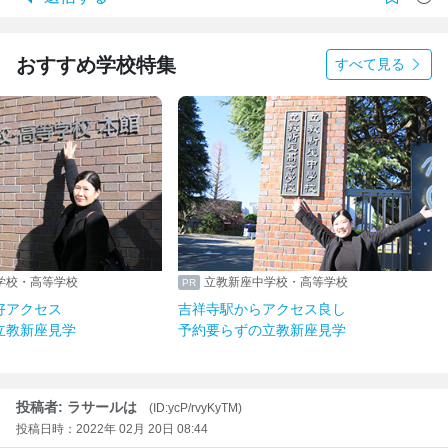
おすすめ学校特集
すべて見る
学校・高等学校
立教新座中学校・高等学校
好アクセス
吉祥寺駅からアクセス良し
立教新座見学
予約要らずの立教新座見学
投稿者: ラサールは
(ID:ycP/rvyKyTM)
投稿日時：2022年 02月 20日 08:44