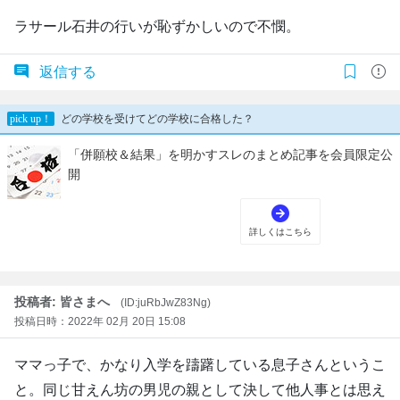
ラサール石井の行いが恥ずかしいので不憫。
返信する
投稿者: 皆さまへ
(ID:juRbJwZ83Ng)
投稿日時：2022年 02月 20日 15:08
ママっ子で、かなり入学を躊躇している息子さんというこ
と。同じ甘えん坊の男児の親として決して他人事とは思え