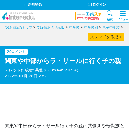
新規登録
ログイン
検索
メニュー
受験情報のトップ
受験情報の掲示板
中学校
中学校別
男子中学校
鹿
スレッドを作成 +
29
コメント
関東や中部からラ・サールに行く子の親
スレッド作成者: 共働き
(ID:h8PeSVlH7Sw)
2022年 01月 28日 23:21
関東や中部からラ・サール行く子の親は共働きや転勤族と