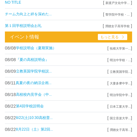
[
]
NO TITLE
新渡戸文化中学...
[
]
チーム力向上と絆を深めた...
聖学院中学校・...
[
]
第１回学校説明会お礼
潤徳女子高等学校
イベント情報
もっと見る
08/08
[
]
学校説明会（夏期実施）
拓殖大学第一...
08/08
[
]
『夏の高校説明会』
明法中学校・...
08/09
[
]
立教英国学院学校説...
立教英国学院...
08/11
[
]
真夏の夜の納涼企画...
大妻多摩中学...
08/18
[
]
高校校内見学会（中...
明治学院中学...
08/22
[
]
第4回学校説明会
日本工業大学...
08/22
[
]
8/22(土)10:30高校普...
国立音楽大学...
08/22
[
]
8月22日（土）第2回...
潤徳女子高等...