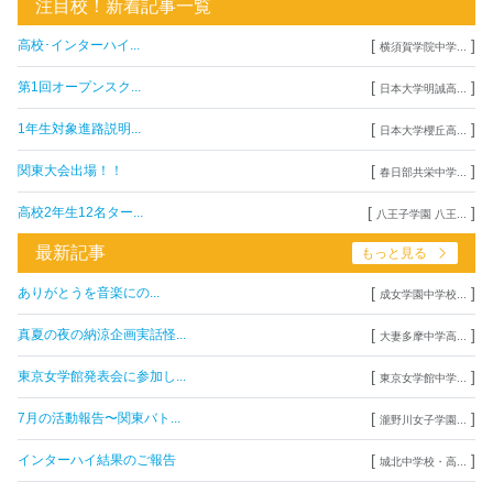
注目校！新着記事一覧
[
]
高校･インターハイ...
横須賀学院中学...
[
]
第1回オープンスク...
日本大学明誠高...
[
]
1年生対象進路説明...
日本大学櫻丘高...
[
]
関東大会出場！！
春日部共栄中学...
[
]
高校2年生12名ター...
八王子学園 八王...
最新記事
もっと見る
[
]
ありがとうを音楽にの...
成女学園中学校...
[
]
真夏の夜の納涼企画実話怪...
大妻多摩中学高...
[
]
東京女学館発表会に参加し...
東京女学館中学...
[
]
7月の活動報告〜関東バト...
瀧野川女子学園...
[
]
インターハイ結果のご報告
城北中学校・高...