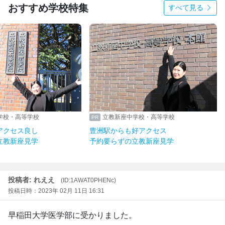
おすすめ学校特集
すべて見る
学校・高等学校
立教新座中学校・高等学校
アクセス良し
豊洲駅からも好アクセス
立教新座見学
予約要らずの立教新座見学
投稿者: れええ
(ID:1AWAT0PHENc)
投稿日時：2023年 02月 11日 16:31
早稲田大学医学部に受かりました。