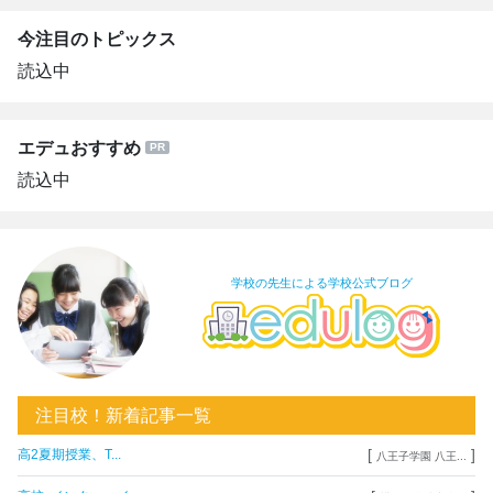
今注目のトピックス
読込中
エデュおすすめ
読込中
学校の先生による学校公式ブログ
注目校！新着記事一覧
[
]
高2夏期授業、T...
八王子学園 八王...