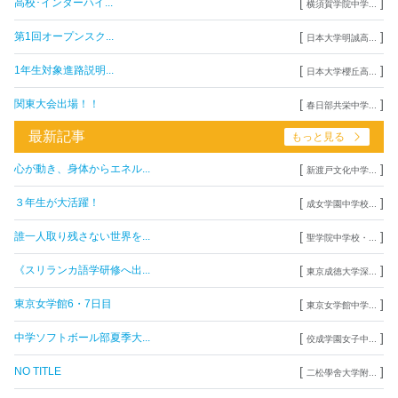
[
]
高校･インターハイ...
横須賀学院中学...
[
]
第1回オープンスク...
日本大学明誠高...
[
]
1年生対象進路説明...
日本大学櫻丘高...
[
]
関東大会出場！！
春日部共栄中学...
最新記事
もっと見る
[
]
心が動き、身体からエネル...
新渡戸文化中学...
[
]
３年生が大活躍！
成女学園中学校...
[
]
誰一人取り残さない世界を...
聖学院中学校・...
[
]
《スリランカ語学研修へ出...
東京成徳大学深...
[
]
東京女学館6・7日目
東京女学館中学...
[
]
中学ソフトボール部夏季大...
佼成学園女子中...
[
]
NO TITLE
二松學舍大学附...