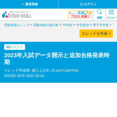
新規登録
ログイン
検索
メニュー
受験情報のトップ
受験情報の掲示板
中学校
中学校別
男子中学校
鹿
スレッドを作成 +
40
コメント
2023年入試データ開示と追加合格発表時
期
スレッド作成者: 繰り上がれ
(ID:qzXYLQp6YAE)
2023年 02月 05日 09:42