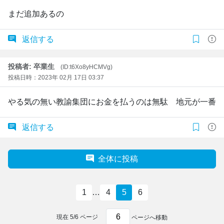
まだ追加あるの
返信する
投稿者: 卒業生
(ID:t6Xo8yHCMVg)
投稿日時：2023年 02月 17日 03:37
やる気の無い教諭集団にお金を払うのは無駄 地元が一番
返信する
全体に投稿
1
…
4
5
6
現在
5
/
6
ページ
ページへ移動