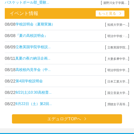
[
]
バスケットボール部_受験...
瀧野川女子学園...
イベント情報
もっと見る
08/08
[
]
学校説明会（夏期実施）
拓殖大学第一...
08/08
[
]
『夏の高校説明会』
明法中学校・...
08/09
[
]
立教英国学院学校説...
立教英国学院...
08/11
[
]
真夏の夜の納涼企画...
大妻多摩中学...
08/18
[
]
高校校内見学会（中...
明治学院中学...
08/22
[
]
第4回学校説明会
日本工業大学...
08/22
[
]
8/22(土)10:30高校普...
国立音楽大学...
08/22
[
]
8月22日（土）第2回...
潤徳女子高等...
エデュログTOPへ