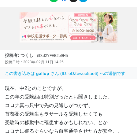
投稿者: つくし
(ID:d2YFEB2o9HI)
投稿日時：2023年 02月 11日 14:25
この書き込みは
gallop
さん (ID: eDZeweo5ae6) への返信です
現在、中2とのことですが、
この年の受験組は特別だったとお聞きしました。
コロナ真っ只中で先の見通しがつかず、
首都圏の受験生もラサールを受験したくても
受験時の移動中に罹患するかもしれない、とか
コロナに罹るぐらいなら自宅通学させた方が安全、、