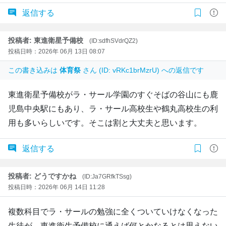
返信する
投稿者: 東進衛星予備校
(ID:sdfhSVdrQZ2)
投稿日時：2026年 06月 13日 08:07
この書き込みは
体育祭
さん (ID: vRKc1brMzrU) への返信です
東進衛星予備校がラ・サール学園のすぐそばの谷山にも鹿
児島中央駅にもあり、ラ・サール高校生や鶴丸高校生の利
用も多いらしいです。そこは割と大丈夫と思います。
返信する
投稿者: どうですかね
(ID:Ja7GRfkTSsg)
投稿日時：2026年 06月 14日 11:28
複数科目でラ・サールの勉強に全くついていけなくなった
生徒が、東進衛生予備校に通えば何とかなるとは思えない