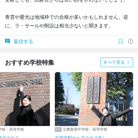
青雲や愛光は地域枠での合格が多いかもしれません。逆
に、ラ・サールや附設は相当少ないと聞きます。
返信する
おすすめ学校特集
すべて見る
学校・高等学校
立教新座中学校・高等学校
好アクセス
吉祥寺駅からアクセス良し