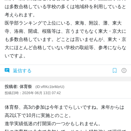
は多数合格している学校の多くは地域枠を利用していると
考えられます。
医学部ランキングで上位にいる、東海、附設、灘、東大
寺、洛南、開成、桜蔭等は、言うまでもなく東大・京大に
も多数合格しています。どことは言いませんが、東大・京
大にほとんど合格していない学校の取組等、参考にならな
いですよ。
返信する
投稿者: 体育祭
(ID:vRKc1brMzrU)
投稿日時：2026年 06月 13日 07:42
体育祭、高3の参加は今年までらしいですね。来年からは
高2以下で10月に実施とのこと。
進学実績低迷の打開策の一つかもしれません。