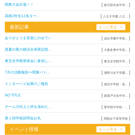
[
]
関東大会出場！！
春日部共栄中学...
[
]
高校2年生12名ター...
八王子学園 八王...
最新記事
もっと見る
[
]
ありがとうを音楽にのせて♪
成女学園中学校...
[
]
真夏の夜の納涼企画実話怪...
大妻多摩中学高...
[
]
東京女学館発表会に参加し...
東京女学館中学...
[
]
7月の活動報告〜関東バト...
瀧野川女子学園...
[
]
インターハイ結果のご報告
城北中学校・高...
[
]
NO TITLE
新渡戸文化中学...
[
]
チーム力向上と絆を深めた...
聖学院中学校・...
[
]
第１回学校説明会お礼
潤徳女子高等学校
イベント情報
もっと見る