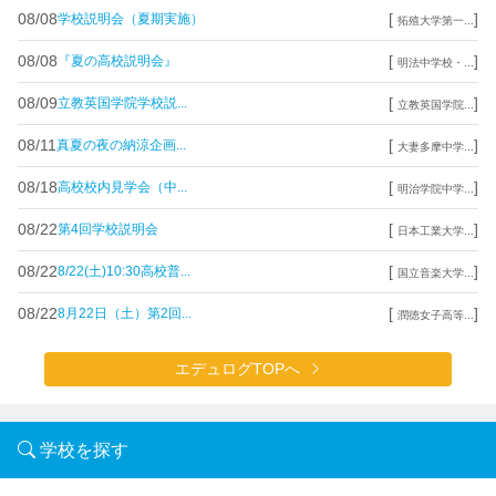
08/08
[
]
学校説明会（夏期実施）
拓殖大学第一...
08/08
[
]
『夏の高校説明会』
明法中学校・...
08/09
[
]
立教英国学院学校説...
立教英国学院...
08/11
[
]
真夏の夜の納涼企画...
大妻多摩中学...
08/18
[
]
高校校内見学会（中...
明治学院中学...
08/22
[
]
第4回学校説明会
日本工業大学...
08/22
[
]
8/22(土)10:30高校普...
国立音楽大学...
08/22
[
]
8月22日（土）第2回...
潤徳女子高等...
エデュログTOPへ
学校を探す