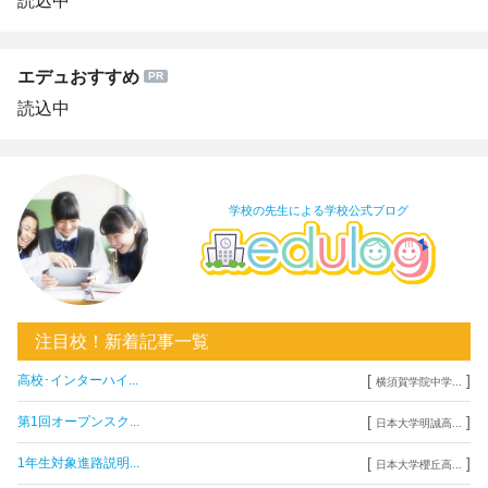
読込中
エデュおすすめ
読込中
学校の先生による学校公式ブログ
注目校！新着記事一覧
[
]
高校･インターハイ...
横須賀学院中学...
[
]
第1回オープンスク...
日本大学明誠高...
[
]
1年生対象進路説明...
日本大学櫻丘高...