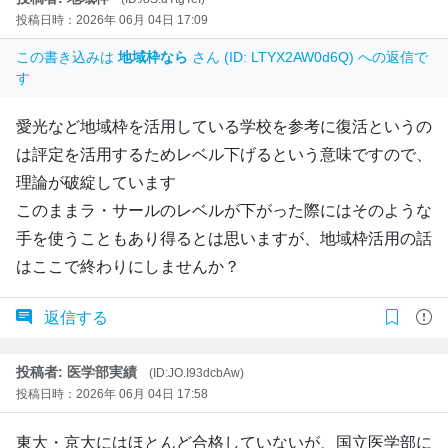
投稿日時：2026年 06月 04日 17:09
この書き込みは
地域枠なら
さん (ID: LTYX2AW0d6Q) への返信で
す
愛光など地域枠を活用している学校を参考に復活というの
は評定を活用するためレベル下げるという意味ですので、
理論が破綻しています
このままラ・サールのレベルが下がった際にはそのような
手を使うこともあり得るとは思いますが、地域枠活用の話
はここで終わりにしませんか？
返信する
投稿者: 医学部実績
(ID:JO.I93dcbAw)
投稿日時：2026年 06月 04日 17:58
東大・京大にはほとんど合格していないが、国立医学部に