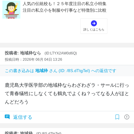
投稿者: 地域枠なら
(ID:LTYX2AW0d6Q)
投稿日時：2026年 06月 04日 13:26
この書き込みは
地域枠
さん (ID: /8S.dTtgTeI) への返信です
鹿児島大学医学部の地域枠ならわざわざラ・サールに行っ
て青春犠牲にしなくても鶴丸でよくね？ってなる人がほと
んどだろう
返信する
投稿者: 地域枠
(ID:/8S.dTtgTeI)