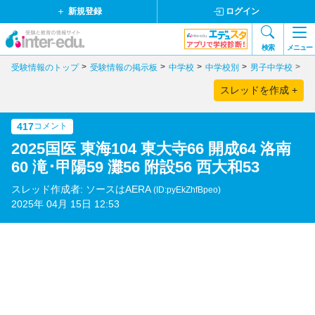
新規登録
ログイン
検索
メニュー
受験情報のトップ
受験情報の掲示板
中学校
中学校別
男子中学校
鹿
スレッドを作成 +
417
コメント
2025国医 東海104 東大寺66 開成64 洛南
60 滝･甲陽59 灘56 附設56 西大和53
スレッド作成者: ソースはAERA
(ID:pyEkZhfBpeo)
2025年 04月 15日 12:53