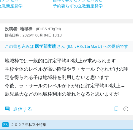
立教新座見学
予約要らずの立教新座見学
投稿者: 地域枠
(ID:/8S.dTtgTeI)
投稿日時：2026年 06月 04日 13:13
この書き込みは
医学部実績
さん (ID: vRKc1brMzrU) への返信です
地域枠では一般的に評定平均4.3以上が求められます
学校全体のレベルが高い附設やラ・サールでそれだけの評
定を得られる子は地域枠を利用しないと思います
今後、ラ・サールのレベルが下がれば評定平均4.3以上→
鹿児島大などの地域枠利用の流れとなると思いますが
返信する