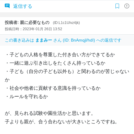
返信する
投稿者: 親に必要なもの
(ID:L1c1Ulvz4jk)
投稿日時：2023年 01月 26日 13:52
この書き込みは
ままみー
さん (ID: BnAmqjl/hdI) への返信です
・子どもの人格を尊重した付き合い方ができてるか
・一緒に遊ぶ引き出しをたくさん持っているか
・子ども（自分の子ども以外も）と関わるのが苦じゃない
か
・社会や他者に貢献する意識を持っているか
・ルールを守れるか
が、見られる試験や園生活かと思います。
子よりも親が、合う合わないが大きいところですね。