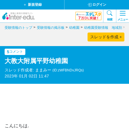
新規登録
ログイン
検索
メニュー
受験情報のトップ
受験情報の掲示板
幼稚園
幼稚園受験情報 地域別
スレッドを作成 +
5
コメント
大教大附属平野幼稚園
スレッド作成者: ままみー
(ID:zWFBNDvJRQs)
2023年 01月 02日 11:47
こんにちは.