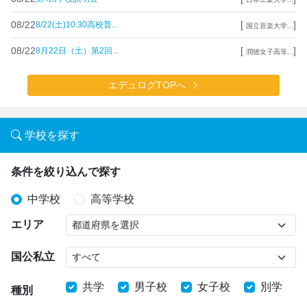
08/22
[
]
8/22(土)10:30高校普...
国立音楽大学...
08/22
[
]
8月22日（土）第2回...
潤徳女子高等...
エデュログTOPへ
学校を探す
条件を絞り込んで探す
中学校
高等学校
エリア
国公私立
共学
男子校
女子校
別学
種別