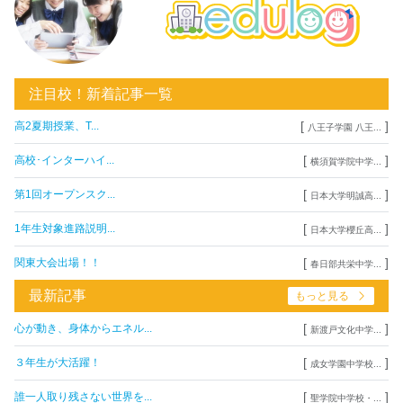
注目校！新着記事一覧
[
]
高2夏期授業、T...
八王子学園 八王...
[
]
高校･インターハイ...
横須賀学院中学...
[
]
第1回オープンスク...
日本大学明誠高...
[
]
1年生対象進路説明...
日本大学櫻丘高...
[
]
関東大会出場！！
春日部共栄中学...
最新記事
もっと見る
[
]
心が動き、身体からエネル...
新渡戸文化中学...
[
]
３年生が大活躍！
成女学園中学校...
[
]
誰一人取り残さない世界を...
聖学院中学校・...