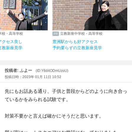
学校・高等学校
立教新座中学校・高等学校
アクセス良し
豊洲駅からも好アクセス
立教新座見学
予約要らずの立教新座見学
投稿者: ふよー
(ID:Y6d4ODmUzoU)
投稿日時：2023年 01月 11日 10:52
先にもお話ある通り、子供と普段からどのように向き合っ
ているかをみられる試験です。
対策不要かと言えば確かにそうだと思います。