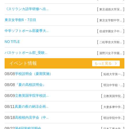
[
]
《スリランカ語学研修へ出...
東京成徳大学深...
[
]
東京女学館6・7日目
東京女学館中学...
[
]
中学ソフトボール部夏季大...
佼成学園女子中...
[
]
NO TITLE
二松學舍大学附...
[
]
バスケットボール部_受験...
瀧野川女子学園...
イベント情報
もっと見る
08/08
[
]
学校説明会（夏期実施）
拓殖大学第一...
08/08
[
]
『夏の高校説明会』
明法中学校・...
08/09
[
]
立教英国学院学校説...
立教英国学院...
08/11
[
]
真夏の夜の納涼企画...
大妻多摩中学...
08/18
[
]
高校校内見学会（中...
明治学院中学...
08/22
[
]
第4回学校説明会
日本工業大学...