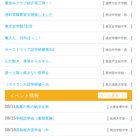
[
]
夏休みクラブ紹介第三弾！！
瀧野川女子学園...
[
]
理科実験教室を開催しました
明法中学校・高...
[
]
東京女学館7日目
東京女学館中学...
[
]
亀さん、日向ぼっこ！
成女学園中学校...
[
]
オーストラリア語学研修第3日
城北中学校・高...
[
]
心が動き、身体からエネル...
新渡戸文化中学...
[
]
誰一人取り残さない世界を...
聖学院中学校・...
[
]
《スリランカ語学研修へ出...
東京成徳大学深...
イベント情報
もっと見る
08/11
[
]
真夏の夜の納涼企画...
大妻多摩中学...
08/15
[
]
学校説明会（夏期実施）
拓殖大学第一...
08/18
[
]
高校校内見学会（中...
明治学院中学...