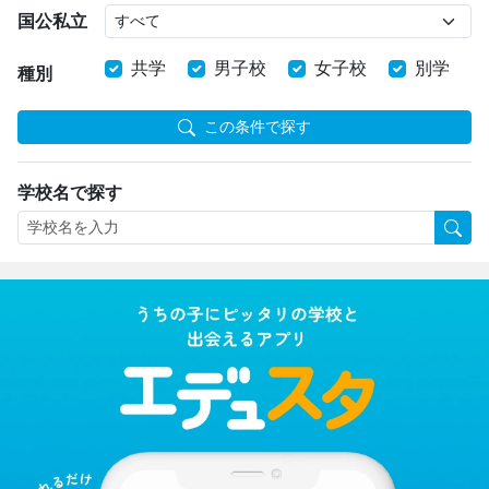
国公私立
共学
男子校
女子校
別学
種別
この条件で探す
学校名で探す