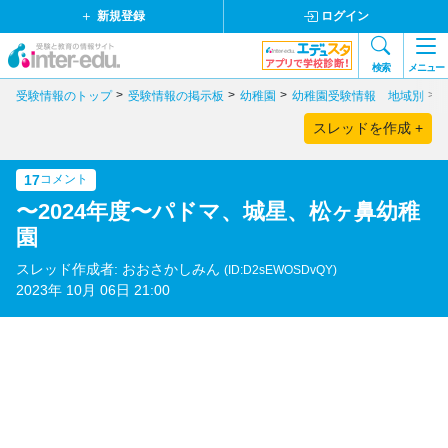
新規登録
ログイン
検索
メニュー
受験情報のトップ
受験情報の掲示板
幼稚園
幼稚園受験情報 地域別
スレッドを作成 +
17
コメント
〜2024年度〜パドマ、城星、松ヶ鼻幼稚
園
スレッド作成者: おおさかしみん
(ID:D2sEWOSDvQY)
2023年 10月 06日 21:00