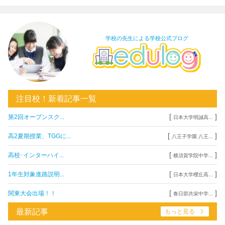
学校の先生による学校公式ブログ
注目校！新着記事一覧
[
]
第2回オープンスク...
日本大学明誠高...
[
]
高2夏期授業、TGGに...
八王子学園 八王...
[
]
高校･インターハイ...
横須賀学院中学...
[
]
1年生対象進路説明...
日本大学櫻丘高...
[
]
関東大会出場！！
春日部共栄中学...
最新記事
もっと見る