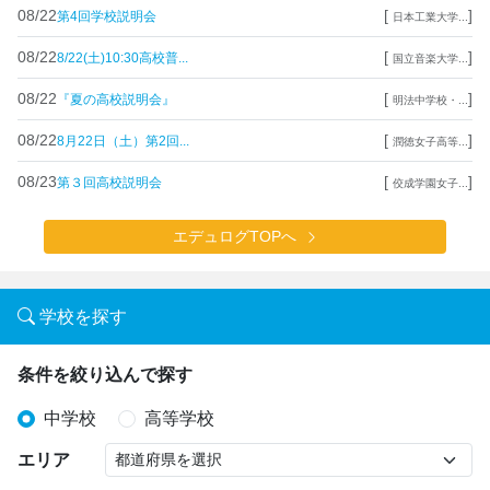
08/22
[
]
第4回学校説明会
日本工業大学...
08/22
[
]
8/22(土)10:30高校普...
国立音楽大学...
08/22
[
]
『夏の高校説明会』
明法中学校・...
08/22
[
]
8月22日（土）第2回...
潤徳女子高等...
08/23
[
]
第３回高校説明会
佼成学園女子...
エデュログTOPへ
学校を探す
条件を絞り込んで探す
中学校
高等学校
エリア