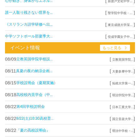
[
]
心が動き、身体からエネル...
新渡戸文化中学...
[
]
誰一人取り残さない世界を...
聖学院中学校・...
[
]
《スリランカ語学研修へ出...
東京成徳大学深...
[
]
中学ソフトボール部夏季大...
佼成学園女子中...
イベント情報
もっと見る
08/09
[
]
立教英国学院学校説...
立教英国学院...
08/11
[
]
真夏の夜の納涼企画...
大妻多摩中学...
08/15
[
]
学校説明会（夏期実施）
拓殖大学第一...
08/18
[
]
高校校内見学会（中...
明治学院中学...
08/22
[
]
第4回学校説明会
日本工業大学...
08/22
[
]
8/22(土)10:30高校普...
国立音楽大学...
08/22
[
]
『夏の高校説明会』
明法中学校・...