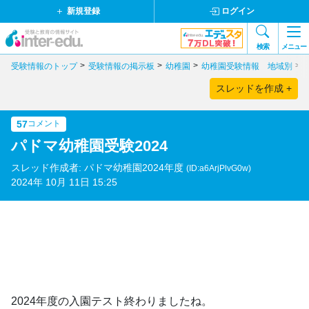
新規登録
ログイン
検索
メニュー
受験情報のトップ
受験情報の掲示板
幼稚園
幼稚園受験情報 地域別
スレッドを作成 +
57
コメント
パドマ幼稚園受験2024
スレッド作成者: パドマ幼稚園2024年度
(ID:a6ArjPlvG0w)
2024年 10月 11日 15:25
2024年度の入園テスト終わりましたね。