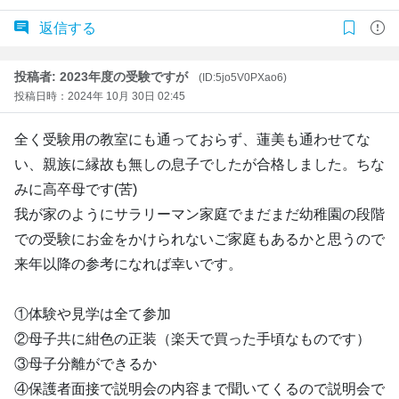
返信する
投稿者: 2023年度の受験ですが
(ID:5jo5V0PXao6)
投稿日時：2024年 10月 30日 02:45
全く受験用の教室にも通っておらず、蓮美も通わせてな
い、親族に縁故も無しの息子でしたが合格しました。ちな
みに高卒母です(苦)
我が家のようにサラリーマン家庭でまだまだ幼稚園の段階
での受験にお金をかけられないご家庭もあるかと思うので
来年以降の参考になれば幸いです。
①体験や見学は全て参加
②母子共に紺色の正装（楽天で買った手頃なものです）
③母子分離ができるか
④保護者面接で説明会の内容まで聞いてくるので説明会で