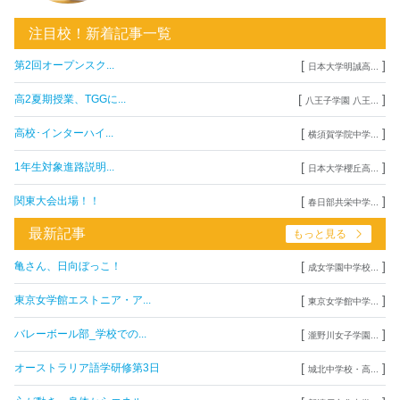
注目校！新着記事一覧
[
]
第2回オープンスク...
日本大学明誠高...
[
]
高2夏期授業、TGGに...
八王子学園 八王...
[
]
高校･インターハイ...
横須賀学院中学...
[
]
1年生対象進路説明...
日本大学櫻丘高...
[
]
関東大会出場！！
春日部共栄中学...
最新記事
もっと見る
[
]
亀さん、日向ぼっこ！
成女学園中学校...
[
]
東京女学館エストニア・ア...
東京女学館中学...
[
]
バレーボール部_学校での...
瀧野川女子学園...
[
]
オーストラリア語学研修第3日
城北中学校・高...