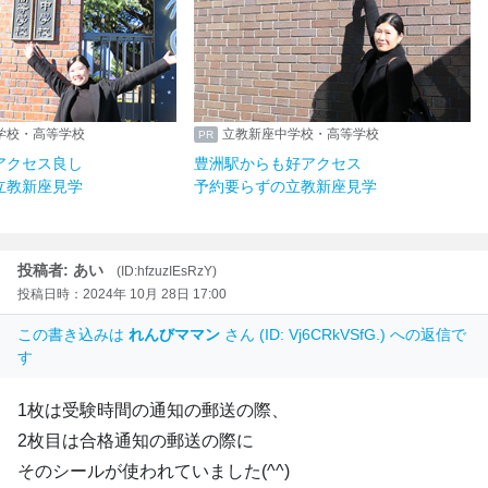
学校・高等学校
立教新座中学校・高等学校
アクセス良し
豊洲駅からも好アクセス
立教新座見学
予約要らずの立教新座見学
投稿者: あい
(ID:hfzuzIEsRzY)
投稿日時：2024年 10月 28日 17:00
この書き込みは
れんびママン
さん (ID: Vj6CRkVSfG.) への返信で
す
1枚は受験時間の通知の郵送の際、
2枚目は合格通知の郵送の際に
そのシールが使われていました(^^)