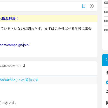
08
08
08
08
ID:DbuvzCwrm7I)
bRStW4z85e.) への返信です
ていきます。