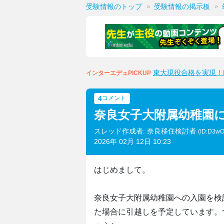
受験情報のトップ
受験情報の掲示板
東大現役合格を実現！M
インターエデュPICKUP
4
コメント
奈良女子大附属幼稚園
スレッド作成者: 奈良移住検討者
(ID:D3wO
2026年 02月 12日 10:23
はじめまして。
奈良女子大附属幼稚園への入園を検
た場合に引越しを予定しています。