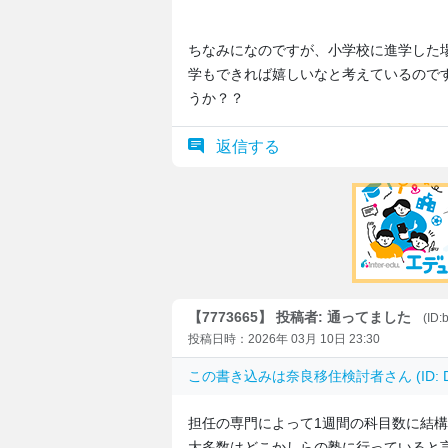
ちなみになのですが、小学校に進学した
学もできれば嬉しいなと考えているので
うか？？
返信する
【7773665】 投稿者: 通ってました
(ID
投稿日時：2026年 03月 10日 23:30
この書き込みは
奈良移住検討者
さん (ID:
担任の専門によって1週間の科目数に結
大多数はどこかしらの塾に行っていると