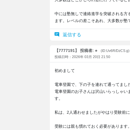
中には塾無しで連絡進学を突破される方
ます。レベルの差こそあれ、大多数が塾
返信する
【7777191】 投稿者: ⭐︎
(ID:Uv6R/DzCS.g
投稿日時：2026年 03月 20日 21:50
初めまして
電車登園で、下の子を連れて通ってまし
電車登園のお子さんは沢山いらっしゃい
す。
私は、2人通わせましたがやはり受験前
受験には親も慣れておく必要があります