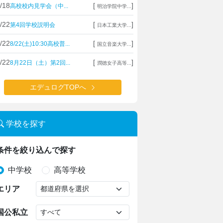
/18
[
]
高校校内見学会（中...
明治学院中学...
/22
[
]
第4回学校説明会
日本工業大学...
/22
[
]
8/22(土)10:30高校普...
国立音楽大学...
/22
[
]
8月22日（土）第2回...
潤徳女子高等...
エデュログTOPへ
学校を探す
条件を絞り込んで探す
中学校
高等学校
エリア
国公私立