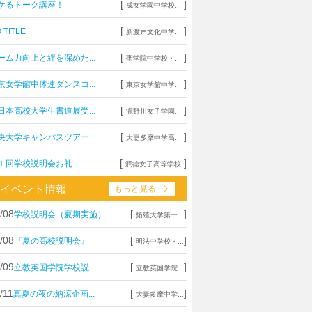
[
]
ケるトーク講座！
成女学園中学校...
[
]
 TITLE
新渡戸文化中学...
[
]
ーム力向上と絆を深めた...
聖学院中学校・...
[
]
京女学館中体連ダンスコ...
東京女学館中学...
[
]
日本高校大学生書道展受...
瀧野川女子学園...
[
]
央大学キャンパスツアー
大妻多摩中学高...
[
]
１回学校説明会お礼
潤徳女子高等学校
イベント情報
もっと見る
/08
[
]
学校説明会（夏期実施）
拓殖大学第一...
/08
[
]
『夏の高校説明会』
明法中学校・...
/09
[
]
立教英国学院学校説...
立教英国学院...
/11
[
]
真夏の夜の納涼企画...
大妻多摩中学...