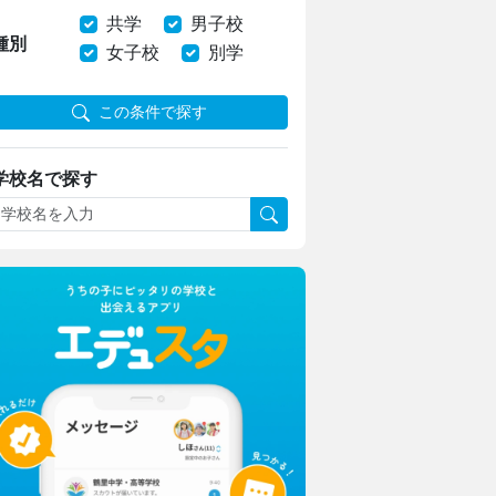
共学
男子校
種別
女子校
別学
この条件で探す
学校名で探す