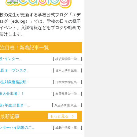
校の先生が更新する学校公式ブログ「エデ
ログ（edulog）」では、学校の日々の様子
イベント、入試情報などをブログや動画で
届けします。
注目校！新着記事一覧
[
]
校･インター...
横須賀学院中学...
[
]
1回オープンスク...
日本大学明誠高...
[
]
年生対象進路説明...
日本大学櫻丘高...
[
]
東大会出場！！
春日部共栄中学...
[
]
校2年生12名ター...
八王子学園 八王...
最新記事
もっと見る
[
]
ンターハイ結果のご...
城北中学校・高...