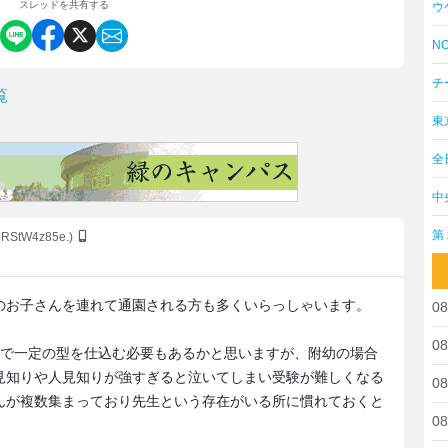
スレッドを共有する
ウ
NO
チ
覧
東
全
中
第
:bRStW4z85e.)
のお子さんを連れて通園される方も多くいらっしゃいます。
08
08
室で一定の型を仕込む必要もあるかと思いますが、附幼の場合
見知りや人見知りが強すぎると泣いてしまい受験が難しくなる
08
んが複数集まっており先生という存在がいる所に慣れておくと
08