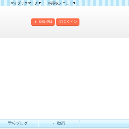
マイブックマーク▼
掲示板メニュー▼
クマーク一覧
掲示板の使い方
掲示板マップ
新規登録
ログイン
人気スレッドランキング
新規スレッド一覧
新着書き込み一覧
このカテゴリにスレッドを
作成
学校ブログ
動画