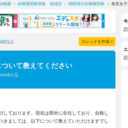
幼稚園
幼稚園受験情報 地域別
関西地方幼稚園受験
奈良女子
今
読
EPLO
スレッドを作成 +
エ
読
について教えてください
rv8AfE2)
討しております。現在は県外に在住しており、合格し
つきましては、以下について教えていただけますでし