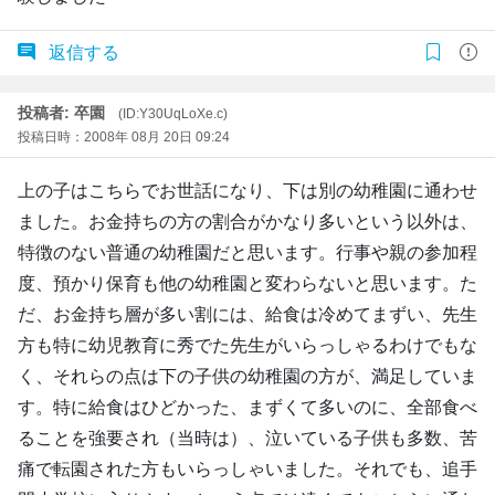
返信する
投稿者: 卒園
(ID:Y30UqLoXe.c)
投稿日時：2008年 08月 20日 09:24
上の子はこちらでお世話になり、下は別の幼稚園に通わせ
ました。お金持ちの方の割合がかなり多いという以外は、
特徴のない普通の幼稚園だと思います。行事や親の参加程
度、預かり保育も他の幼稚園と変わらないと思います。た
だ、お金持ち層が多い割には、給食は冷めてまずい、先生
方も特に幼児教育に秀でた先生がいらっしゃるわけでもな
く、それらの点は下の子供の幼稚園の方が、満足していま
す。特に給食はひどかった、まずくて多いのに、全部食べ
ることを強要され（当時は）、泣いている子供も多数、苦
痛で転園された方もいらっしゃいました。それでも、追手