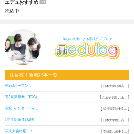
エデュおすすめ
読込中
学校の先生による学校公式ブログ
注目校！新着記事一覧
[
]
第2回オープン...
日本大学明誠高...
[
]
高2夏期授業、TGGに...
八王子学園 八王...
[
]
高校･インターハイ...
横須賀学院中学...
[
]
1年生対象進路説明...
日本大学櫻丘高...
[
]
関東大会出場！！
春日部共栄中学...