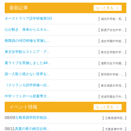
最新記事
もっと見る
[
]
オーストラリア語学研修第3日
城北中学校・高...
[
]
心が動き、身体からエネル...
新渡戸文化中学...
[
]
教職員のAED研修を実施し...
成女学園中学校...
[
]
東京女学館エストニア・ア...
東京女学館中学...
[
]
夏ライブを実施しました&#...
瀧野川女子学園...
[
]
誰一人取り残さない世界を...
聖学院中学校・...
[
]
《スリランカ語学研修へ出...
東京成徳大学深...
[
]
中学ソフトボール部夏季大...
佼成学園女子中...
イベント情報
もっと見る
08/09
[
]
立教英国学院学校説...
立教英国学院...
08/11
[
]
真夏の夜の納涼企画...
大妻多摩中学...