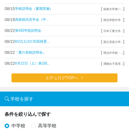
08/15
[
]
学校説明会（夏期実施）
拓殖大学第一...
08/18
[
]
高校校内見学会（中...
明治学院中学...
08/22
[
]
第4回学校説明会
日本工業大学...
08/22
[
]
8/22(土)10:30高校普...
国立音楽大学...
08/22
[
]
『夏の高校説明会』
明法中学校・...
08/22
[
]
8月22日（土）第2回...
潤徳女子高等...
エデュログTOPへ
学校を探す
条件を絞り込んで探す
中学校
高等学校