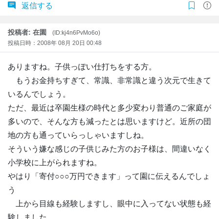
返信する
投稿者: 在園
(ID:kj4n6PvMo6o)
投稿日時：2008年 08月 20日 00:48
ありますね。子供っぽい仕打ちをする方。
もうお金持ちすぎて、常識、非常識と違う次元で生きて
いるんでしょう。
ただ、最近は卒園生様の時代と多少変わり普通のご家庭が
多いので、そんな方も減ったとは思いますけど。近所の団
地の方も通っていらっしゃいますしね。
そういう嫌な感じの子供じみた方のお子様は、間違いなく
小学校に上がられますね。
やはり「寄付○○○万円できます」って園に伝えるんでしょ
う
上から目線も経験しますし、眼中に入ってない状態も経
験しました