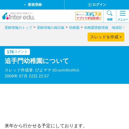
新規登録
ログイン
検索
メニュー
受験情報のトップ
受験情報の掲示板
幼稚園
幼稚園受験情報 地域別
スレッドを作成 +
176
コメント
追手門幼稚園について
スレッド作成者: ぴよママ
(ID:uuVc6lczfAU)
2008年 07月 22日 22:57
来年から行かせる予定にしております。