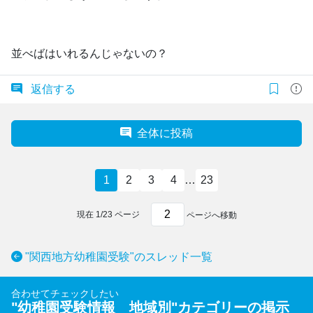
並べばはいれるんじゃないの？
返信する
全体に投稿
1
2
3
4
…
23
現在
1
/
23
ページ
ページへ移動
"関西地方幼稚園受験"のスレッド一覧
合わせてチェックしたい
"
幼稚園受験情報 地域別
"カテゴリーの掲示