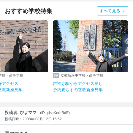
おすすめ学校特集
すべて見る
学校・高等学校
立教新座中学校・高等学校
好アクセス
吉祥寺駅からアクセス良し
立教新座見学
予約要らずの立教新座見学
投稿者: ぴよママ
(ID:qdseKerhRdE)
投稿日時：2008年 08月 12日 16:52