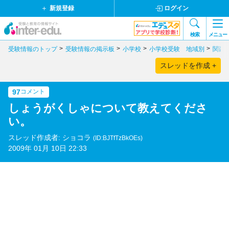
新規登録
ログイン
検索
メニュー
受験情報のトップ
受験情報の掲示板
小学校
小学校受験 地域別
関西
スレッドを作成 +
97
コメント
しょうがくしゃについて教えてくださ
い。
スレッド作成者: ショコラ
(ID:BJTfTzBkOEs)
2009年 01月 10日 22:33