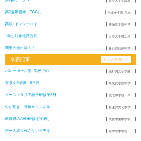
第2回オープン...
日本大学明誠高...
[
]
高2夏期授業、TGGに...
八王子学園 八王...
[
]
高校･インターハイ...
横須賀学院中学...
[
]
1年生対象進路説明...
日本大学櫻丘高...
[
]
関東大会出場！！
春日部共栄中学...
最新記事
もっと見る
[
]
バレーボール部_学校での...
瀧野川女子学園...
[
]
東京女学館8・9日目
東京女学館中学...
[
]
オーストラリア語学研修第3日
城北中学校・高...
[
]
心が動き、身体からエネル...
新渡戸文化中学...
[
]
教職員のAED研修を実施し...
成女学園中学校...
[
]
誰一人取り残さない世界を...
聖学院中学校・...