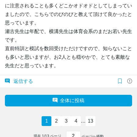
に注意されることも多くどこかオドオドとしてしまってい
ましたので、こちらでのびのびと教えて頂けて良かったと
思っています。
瀬古先生は年配で、横溝先生は体育会系のまだお若い先生
です。
直前特訓と模試を数回受けただけですので、知らないこと
も多いと思いますが、お2人とも穏やかで、とても素敵な
先生だと思っています。
返信する
全体に投稿
1
2
3
4
…
13
現在
1
/
13
ページ
ページへ移動