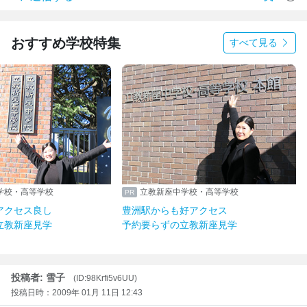
おすすめ学校特集
すべて見る
学校・高等学校
立教新座中学校・高等学校
アクセス良し
豊洲駅からも好アクセス
立教新座見学
予約要らずの立教新座見学
投稿者: 雪子
(ID:98Krfi5v6UU)
投稿日時：2009年 01月 11日 12:43