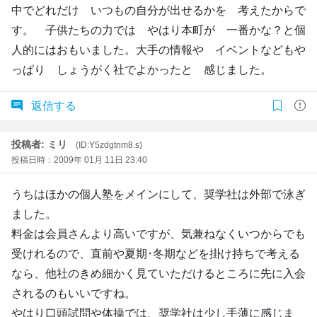
中でどれだけ いつもの自分が出せるかを 考えたからで
す。 子供たちの力では やはり本町が 一番かな？と個
人的にはおもいました。大手の情報や イベントなどもや
っぱり しょうがく社でよかったと 感じました。
返信する
投稿者: ミリ
(ID:Y5zdgtnm8.s)
投稿日時：2009年 01月 11日 23:40
うちはほかの個人塾をメインにして、奨学社は外部で泳ぎ
ました。
料金は会員さんより高いですが、気兼ねなくいつからでも
受けれるので、直前や夏期･冬期などを掛け持ちで考える
なら、他社のきめ細かく見ていただけるところに先に入会
されるのもいいですね。
やはり口頭試問や体操では、奨学社は少し手薄に感じま