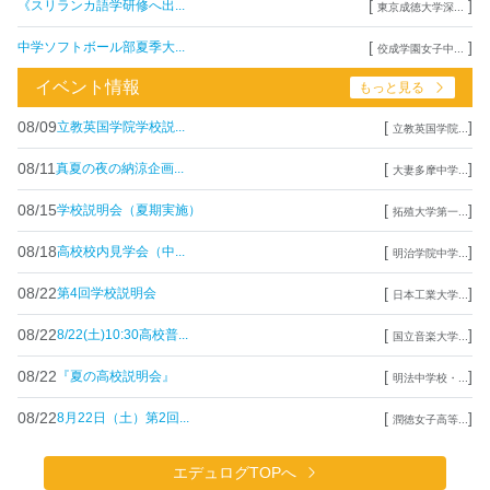
[
]
《スリランカ語学研修へ出...
東京成徳大学深...
[
]
中学ソフトボール部夏季大...
佼成学園女子中...
イベント情報
もっと見る
08/09
[
]
立教英国学院学校説...
立教英国学院...
08/11
[
]
真夏の夜の納涼企画...
大妻多摩中学...
08/15
[
]
学校説明会（夏期実施）
拓殖大学第一...
08/18
[
]
高校校内見学会（中...
明治学院中学...
08/22
[
]
第4回学校説明会
日本工業大学...
08/22
[
]
8/22(土)10:30高校普...
国立音楽大学...
08/22
[
]
『夏の高校説明会』
明法中学校・...
08/22
[
]
8月22日（土）第2回...
潤徳女子高等...
エデュログTOPへ