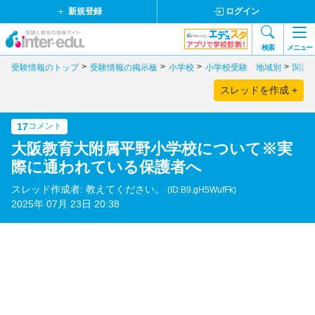
新規登録
ログイン
検索
メニュー
受験情報のトップ
受験情報の掲示板
小学校
小学校受験 地域別
関西
スレッドを作成 +
17
コメント
大阪教育大附属平野小学校について※実
際に通われている保護者へ
スレッド作成者: 教えてください。
(ID:B9.gH5WufFk)
2025年 07月 23日 20:38