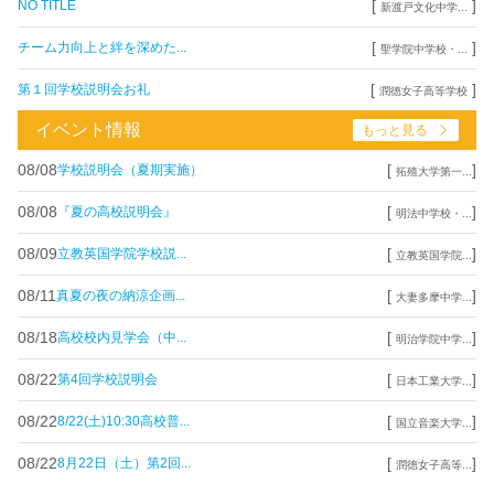
[
]
NO TITLE
新渡戸文化中学...
[
]
チーム力向上と絆を深めた...
聖学院中学校・...
[
]
第１回学校説明会お礼
潤徳女子高等学校
イベント情報
もっと見る
08/08
[
]
学校説明会（夏期実施）
拓殖大学第一...
08/08
[
]
『夏の高校説明会』
明法中学校・...
08/09
[
]
立教英国学院学校説...
立教英国学院...
08/11
[
]
真夏の夜の納涼企画...
大妻多摩中学...
08/18
[
]
高校校内見学会（中...
明治学院中学...
08/22
[
]
第4回学校説明会
日本工業大学...
08/22
[
]
8/22(土)10:30高校普...
国立音楽大学...
08/22
[
]
8月22日（土）第2回...
潤徳女子高等...