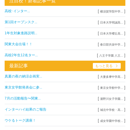
注目校！新着記事一覧
[
]
高校･インター...
横須賀学院中学...
[
]
第1回オープンスク...
日本大学明誠高...
[
]
1年生対象進路説明...
日本大学櫻丘高...
[
]
関東大会出場！！
春日部共栄中学...
[
]
高校2年生12名ター...
八王子学園 八王...
最新記事
もっと見る
[
]
真夏の夜の納涼企画実...
大妻多摩中学高...
[
]
東京女学館発表会に参...
東京女学館中学...
[
]
7月の活動報告〜関東...
瀧野川女子学園...
[
]
インターハイ結果のご報告
城北中学校・高...
[
]
ウケるトーク講座！
成女学園中学校...