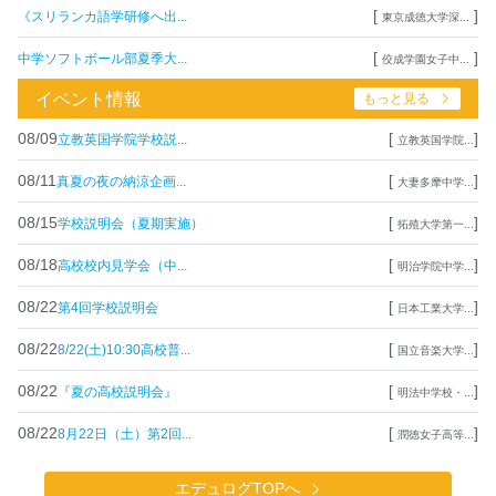
[
]
《スリランカ語学研修へ出...
東京成徳大学深...
[
]
中学ソフトボール部夏季大...
佼成学園女子中...
イベント情報
もっと見る
08/09
[
]
立教英国学院学校説...
立教英国学院...
08/11
[
]
真夏の夜の納涼企画...
大妻多摩中学...
08/15
[
]
学校説明会（夏期実施）
拓殖大学第一...
08/18
[
]
高校校内見学会（中...
明治学院中学...
08/22
[
]
第4回学校説明会
日本工業大学...
08/22
[
]
8/22(土)10:30高校普...
国立音楽大学...
08/22
[
]
『夏の高校説明会』
明法中学校・...
08/22
[
]
8月22日（土）第2回...
潤徳女子高等...
エデュログTOPへ