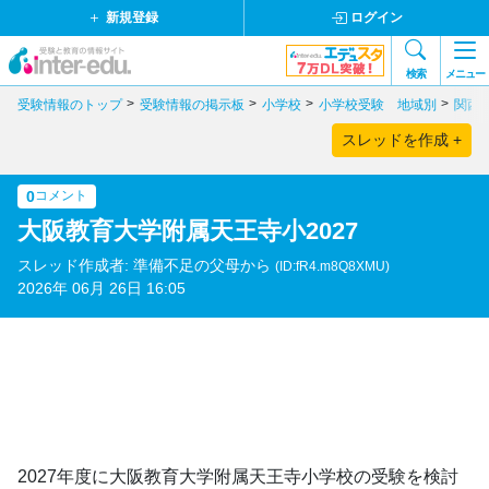
新規登録
ログイン
検索
メニュー
受験情報のトップ
受験情報の掲示板
小学校
小学校受験 地域別
関西
スレッドを作成 +
0
コメント
大阪教育大学附属天王寺小2027
スレッド作成者: 準備不足の父母から
(ID:fR4.m8Q8XMU)
2026年 06月 26日 16:05
2027年度に大阪教育大学附属天王寺小学校の受験を検討