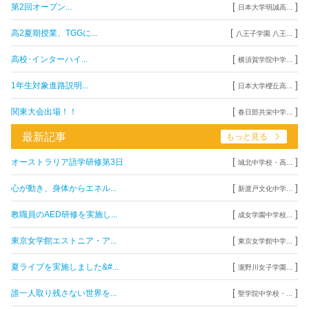
[
]
第2回オープン...
日本大学明誠高...
[
]
高2夏期授業、TGGに...
八王子学園 八王...
[
]
高校･インターハイ...
横須賀学院中学...
[
]
1年生対象進路説明...
日本大学櫻丘高...
[
]
関東大会出場！！
春日部共栄中学...
最新記事
もっと見る
[
]
オーストラリア語学研修第3日
城北中学校・高...
[
]
心が動き、身体からエネル...
新渡戸文化中学...
[
]
教職員のAED研修を実施し...
成女学園中学校...
[
]
東京女学館エストニア・ア...
東京女学館中学...
[
]
夏ライブを実施しました&#...
瀧野川女子学園...
[
]
誰一人取り残さない世界を...
聖学院中学校・...