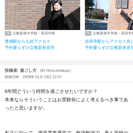
立教新座中学校・高等学校
立教新座中学校・高等学
豊洲駅からも好アクセス
吉祥寺駅からアクセス良
予約要らずの立教新座見学
予約要らずの立教新座見
投稿者: 過ごし方
(ID:Y6mLmHakojc)
投稿日時：2009年 01月 18日 22:07
6年間どういう時間を過ごさせたいですか？
本来ならそういうことはお受験前によく考えるべき事であ
ったと思いますが。
私立に行って、満員電車通学で、勉強勉強で、夜も学校の