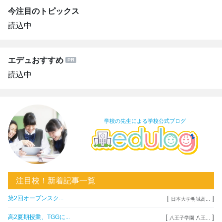
今注目のトピックス
読込中
エデュおすすめ
読込中
学校の先生による学校公式ブログ
注目校！新着記事一覧
[
]
第2回オープンスク...
日本大学明誠高...
[
]
高2夏期授業、TGGに...
八王子学園 八王...