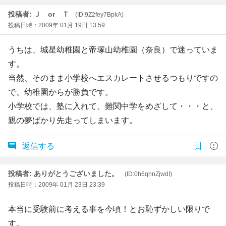
投稿者: Ｊ or Ｔ
(ID:9Z2fey7BpkA)
投稿日時：2009年 01月 19日 13:59
うちは、城星幼稚園と帝塚山幼稚園（奈良）で迷っていま
す。
当然、そのまま小学校へエスカレートさせるつもりですの
で、幼稚園からが勝負です。
小学校では、塾に入れて、難関中学をめざして・・・と、
親の夢ばかり先走ってしまいます。
返信する
投稿者: ありがとうございました。
(ID:0h6qnnZjwdI)
投稿日時：2009年 01月 23日 23:39
本当に受験前に考える事を今頃！とお恥ずかしい限りで
す。