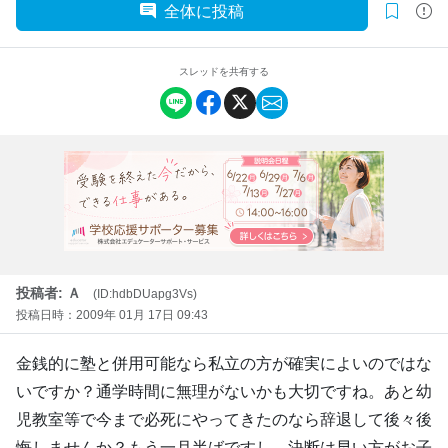
全体に投稿
スレッドを共有する
投稿者: Ａ
(ID:hdbDUapg3Vs)
投稿日時：2009年 01月 17日 09:43
金銭的に塾と併用可能なら私立の方が確実によいのではな
いですか？通学時間に無理がないかも大切ですね。あと幼
児教室等で今まで必死にやってきたのなら辞退して後々後
悔しませんか？もう一月半ばですし、決断は早い方がお子