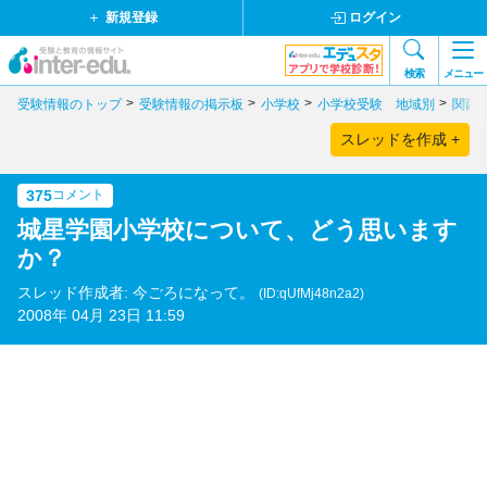
新規登録
ログイン
検索
メニュー
受験情報のトップ
受験情報の掲示板
小学校
小学校受験 地域別
関西
スレッドを作成 +
375
コメント
城星学園小学校について、どう思います
か？
スレッド作成者: 今ごろになって。
(ID:qUfMj48n2a2)
2008年 04月 23日 11:59