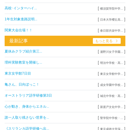
[
]
高校･インターハイ...
横須賀学院中学...
[
]
1年生対象進路説明...
日本大学櫻丘高...
[
]
関東大会出場！！
春日部共栄中学...
最新記事
もっと見る
[
]
夏休みクラブ紹介第三...
瀧野川女子学園...
[
]
理科実験教室を開催し...
明法中学校・高...
[
]
東京女学館7日目
東京女学館中学...
[
]
亀さん、日向ぼっこ！
成女学園中学校...
[
]
オーストラリア語学研修第3日
城北中学校・高...
[
]
心が動き、身体からエネル...
新渡戸文化中学...
[
]
誰一人取り残さない世界を...
聖学院中学校・...
[
]
《スリランカ語学研修へ出...
東京成徳大学深...