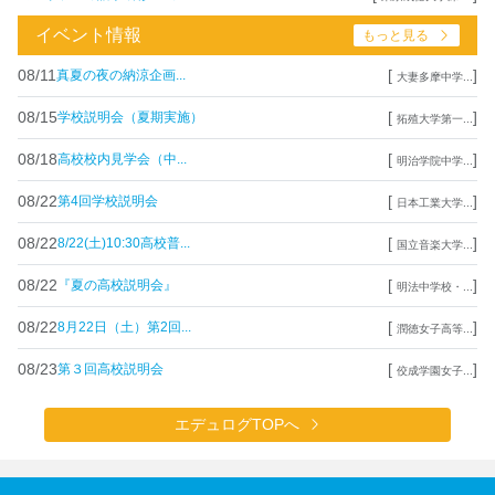
イベント情報
もっと見る
08/11
[
]
真夏の夜の納涼企画...
大妻多摩中学...
08/15
[
]
学校説明会（夏期実施）
拓殖大学第一...
08/18
[
]
高校校内見学会（中...
明治学院中学...
08/22
[
]
第4回学校説明会
日本工業大学...
08/22
[
]
8/22(土)10:30高校普...
国立音楽大学...
08/22
[
]
『夏の高校説明会』
明法中学校・...
08/22
[
]
8月22日（土）第2回...
潤徳女子高等...
08/23
[
]
第３回高校説明会
佼成学園女子...
エデュログTOPへ