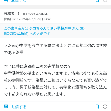
返信する
投稿者: ？
(ID:/nzVYWSaNM2)
投稿日時：2025年 07月 29日 14:45
この書き込みは
チコちゃん５さい早起き中
さん (ID:
8jOC8Ow15rM) への返信です
＞洛南が中学を設立する際に洛南と共に京都二強の進学校
である洛星
本当に共に京都府二強の進学校なの？
中学受験塾の演出だとおもいますよ。洛南は今でも公立高
校の併願校です。洛星と二強はいくらなんでも言い過ぎで
しょう。男子校洛星に対して、共学化と灘落ちを取り込ん
でも超えられない壁だと思います。
返信する