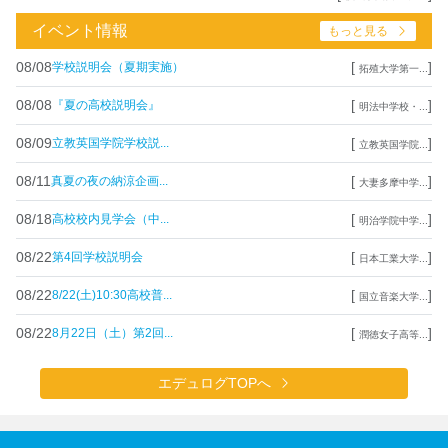
イベント情報
もっと見る
08/08
[
]
学校説明会（夏期実施）
拓殖大学第一...
08/08
[
]
『夏の高校説明会』
明法中学校・...
08/09
[
]
立教英国学院学校説...
立教英国学院...
08/11
[
]
真夏の夜の納涼企画...
大妻多摩中学...
08/18
[
]
高校校内見学会（中...
明治学院中学...
08/22
[
]
第4回学校説明会
日本工業大学...
08/22
[
]
8/22(土)10:30高校普...
国立音楽大学...
08/22
[
]
8月22日（土）第2回...
潤徳女子高等...
エデュログTOPへ