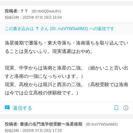
投稿者: ？？
(ID:vfv0QDeaUFc)
投稿日時：2025年 07月 29日 16:04
この書き込みは
？
さん (ID: /nzVYWSaNM2) への返信です
洛星後期で灘落ち・東大寺落ち・洛南落ちを取り込んでい
ることは見ないふり。現実逃避はおやめ。
現実、中学からは洛南と洛星の二強。（細かいこと言い出
すと洛南の一強になっちゃいます。）
現実、高校からは堀川と西京の二強。（高校受験では洛南
は今では公立高校の併願校です。）
返信する
投稿者: 最後の名門進学校受験〜洛星後期
(ID:/nzVYWSaNM2)
投稿日時：2025年 07月 29日 17:29