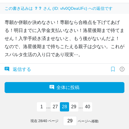
この書き込みは
？？
さん (ID: vfv0QDeaUFc) への返信です
専願か併願か決めなさい！専願なら合格点を下げてあげ
る！明日までに入学金支払いなさい！洛星後期まで待てま
せん！入学手続き済ませないと、もう後がないんだよ！
なので、洛星後期まで持ちこたえる親子は少ない。これが
スパルタ生活の入り口であり現実⋯。
返信する
全体に投稿
1
…
27
28
29
…
40
現在
28
/
40
ページ
ページへ移動