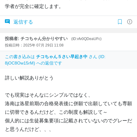
学者が完全に確定します。
返信する
投稿者: チコちゃん分かりやすい
(ID:vfv0QDeaUFc)
投稿日時：2025年 07月 29日 11:08
この書き込みは
チコちゃん５さい早起き中
さん (ID:
8jOC8Ow15rM) への返信です
詳しい解説ありがとう
でも現実はそんなにシンプルではなく、
洛南は洛星前期の合格発表後に併願で出願していても専願
に切替できるんだけど、この制度も解説して～
個人的には生徒募集要項に記載されていないのでグレーだ
と思うんだけど、、、