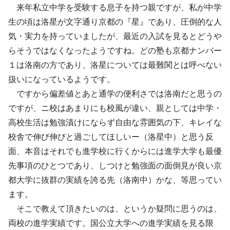
来年私立中学を受験する息子を持つ親ですが、私が中学
生の頃は洛星が文字通り京都の『星』であり、圧倒的な人
気・実力を持っていましたが、最近の入試を見るとどうや
らそうではなくなったようですね。どの塾も京都ナンバー
１は洛南の方であり、洛星については最難関とは呼べない
扱いになっているようです。
ですから偏差値とあと通学の便利さでは洛南だと思うの
ですが、ニ校はあまりにも校風が違い、親としては中学・
高校生活は勉強漬けにならず自由な雰囲気の下、キレイな
校舎で伸び伸びと過ごしてほしいー（洛星中）と思う反
面、本音はそれでも進学校に行くからには進学大学も最優
先事項のひとつであり、しつけと勉強面の面倒見が良い京
都大学に抜群の実績を誇る先（洛南中）かな、等思ってい
ます。
そこで教えて頂きたいのは、というか疑問に思うのは、
両校の進学実績です。国公立大学への進学実績を見る限