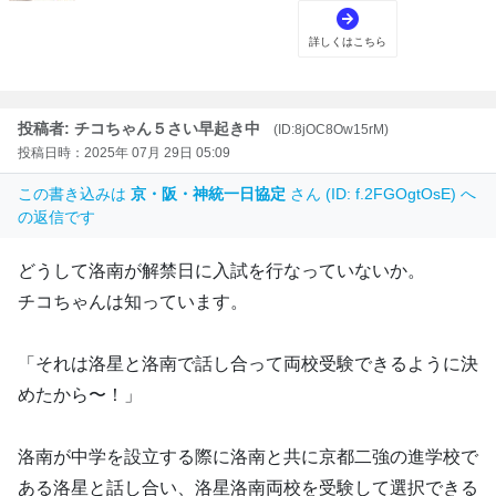
投稿者: チコちゃん５さい早起き中
(ID:8jOC8Ow15rM)
投稿日時：2025年 07月 29日 05:09
この書き込みは
京・阪・神統一日協定
さん (ID: f.2FGOgtOsE) へ
の返信です
どうして洛南が解禁日に入試を行なっていないか。
チコちゃんは知っています。
「それは洛星と洛南で話し合って両校受験できるように決
めたから〜！」
洛南が中学を設立する際に洛南と共に京都二強の進学校で
ある洛星と話し合い、洛星洛南両校を受験して選択できる