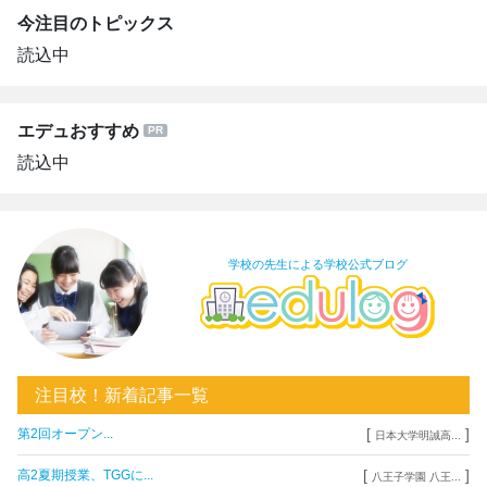
今注目のトピックス
読込中
エデュおすすめ
読込中
学校の先生による学校公式ブログ
注目校！新着記事一覧
[
]
第2回オープン...
日本大学明誠高...
[
]
高2夏期授業、TGGに...
八王子学園 八王...