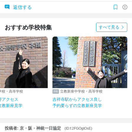
返信する
おすすめ学校特集
すべて見る
学校・高等学校
立教新座中学校・高等学校
好アクセス
吉祥寺駅からアクセス良し
立教新座見学
予約要らずの立教新座見学
投稿者: 京・阪・神統一日協定
(ID:f.2FGOgtOsE)