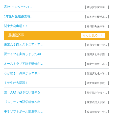
[
]
高校･インターハイ...
横須賀学院中学...
[
]
1年生対象進路説明...
日本大学櫻丘高...
[
]
関東大会出場！！
春日部共栄中学...
最新記事
もっと見る
[
]
東京女学館エストニア・ア...
東京女学館中学...
[
]
夏ライブを実施しました&#...
瀧野川女子学園...
[
]
オーストラリア語学研修が...
城北中学校・高...
[
]
心が動き、身体からエネル...
新渡戸文化中学...
[
]
３年生が大活躍！
成女学園中学校...
[
]
誰一人取り残さない世界を...
聖学院中学校・...
[
]
《スリランカ語学研修へ出...
東京成徳大学深...
[
]
中学ソフトボール部夏季大...
佼成学園女子中...