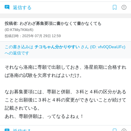
返信する
投稿者: わざわざ募集要項に書かなくて書かなくても
(ID:KTMiy7KMz/6)
投稿日時：2025年 07月 29日 12:59
この書き込みは
チコちゃん分かりやすい
さん (ID: vfv0QDeaUFc)
への返信です
それなら洛南に専願で出願しておき、洛星前期に合格すれ
ば洛南の試験を欠席すればよいだけ。
なお募集要項には、専願と併願、３科と４科の区分がある
ことと出願後に３科と４科の変更ができないことが続けて
記載されている。
あれ、専願併願は、ってなるよねぇ！