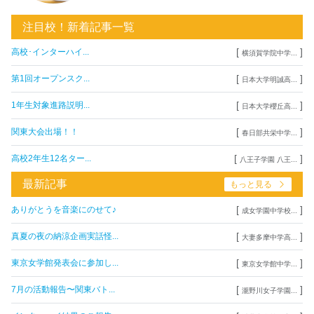
注目校！新着記事一覧
[
]
高校･インターハイ...
横須賀学院中学...
[
]
第1回オープンスク...
日本大学明誠高...
[
]
1年生対象進路説明...
日本大学櫻丘高...
[
]
関東大会出場！！
春日部共栄中学...
[
]
高校2年生12名ター...
八王子学園 八王...
最新記事
もっと見る
[
]
ありがとうを音楽にのせて♪
成女学園中学校...
[
]
真夏の夜の納涼企画実話怪...
大妻多摩中学高...
[
]
東京女学館発表会に参加し...
東京女学館中学...
[
]
7月の活動報告〜関東バト...
瀧野川女子学園...