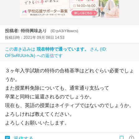
投稿者: 特待興味あり
(ID:pA3iYItswcs)
投稿日時：2021年 09月 08日 14:53
この書き込みは
現在特待で通っています。
さん (ID:
OFSvRUUrhJk) への返信です
３ヶ年入学試験の特待の合格基準はどれぐらい必要でしょ
うか。
また授業料免除についても、通常通り支払って
卒業と同時に返還されるのでしょうか。
現在も、英語の授業はネイティブではないのでしょうか。
よろしければ教えてください。
よろしくお願いいたします。
返信する