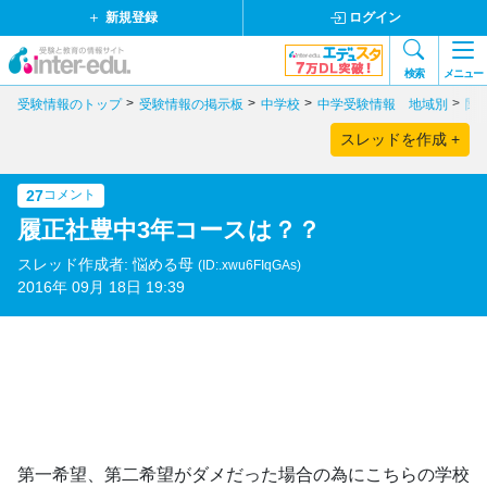
新規登録
ログイン
検索
メニュー
受験情報のトップ
受験情報の掲示板
中学校
中学受験情報 地域別
関
スレッドを作成 +
27
コメント
履正社豊中3年コースは？？
スレッド作成者: 悩める母
(ID:.xwu6FIqGAs)
2016年 09月 18日 19:39
第一希望、第二希望がダメだった場合の為にこちらの学校