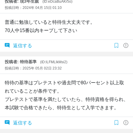
投稿者: 現3年生親
(ID:eDcaBuAKr5o)
投稿日時：2024年 04月 15日 01:10
普通に勉強していると特待生大丈夫です。
70人中15番以内キープして下さい
返信する
投稿者: 特待基準
(ID:lLFMLlkMsi2)
投稿日時：2025年 05月 02日 23:32
特待の基準はプレテストや過去問で80パーセント以上取
れていることが条件です。
プレテストで基準を満たしていたら、特待資格を得られ、
本試験で合格できたら、特待生として入学できます。
返信する