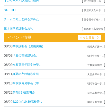
[
]
インターハイ結果のご報告
城北中学校・高...
[
]
NO TITLE
新渡戸文化中学...
[
]
チーム力向上と絆を深めた...
聖学院中学校・...
[
]
第１回学校説明会お礼
潤徳女子高等学校
イベント情報
もっと見る
08/08
[
]
学校説明会（夏期実施）
拓殖大学第一...
08/08
[
]
『夏の高校説明会』
明法中学校・...
08/09
[
]
立教英国学院学校説...
立教英国学院...
08/11
[
]
真夏の夜の納涼企画...
大妻多摩中学...
08/18
[
]
高校校内見学会（中...
明治学院中学...
08/22
[
]
第4回学校説明会
日本工業大学...
08/22
[
]
8/22(土)10:30高校普...
国立音楽大学...