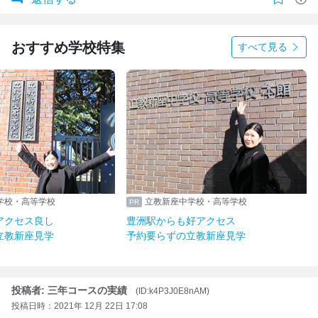
おすすめ学校特集
すべて見る
学校・高等学校
立教新座中学校・高等学校
アクセス良し
豊洲駅からも好アクセス
立教新座見学
予約要らずの立教新座見学
投稿者: 三年コースの実績
(ID:k4P3J0E8nAM)
投稿日時：2021年 12月 22日 17:08