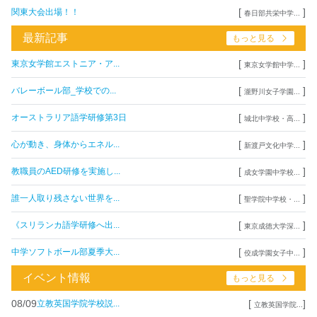
[
]
関東大会出場！！
春日部共栄中学...
最新記事
もっと見る
[
]
東京女学館エストニア・ア...
東京女学館中学...
[
]
バレーボール部_学校での...
瀧野川女子学園...
[
]
オーストラリア語学研修第3日
城北中学校・高...
[
]
心が動き、身体からエネル...
新渡戸文化中学...
[
]
教職員のAED研修を実施し...
成女学園中学校...
[
]
誰一人取り残さない世界を...
聖学院中学校・...
[
]
《スリランカ語学研修へ出...
東京成徳大学深...
[
]
中学ソフトボール部夏季大...
佼成学園女子中...
イベント情報
もっと見る
08/09
[
]
立教英国学院学校説...
立教英国学院...