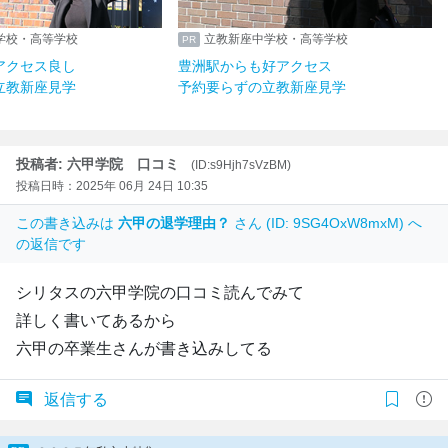
学校・高等学校
立教新座中学校・高等学校
アクセス良し
豊洲駅からも好アクセス
立教新座見学
予約要らずの立教新座見学
投稿者: 六甲学院 口コミ
(ID:s9Hjh7sVzBM)
投稿日時：2025年 06月 24日 10:35
この書き込みは
六甲の退学理由？
さん (ID: 9SG4OxW8mxM) へ
の返信です
シリタスの六甲学院の口コミ読んでみて
詳しく書いてあるから
六甲の卒業生さんが書き込みしてる
返信する