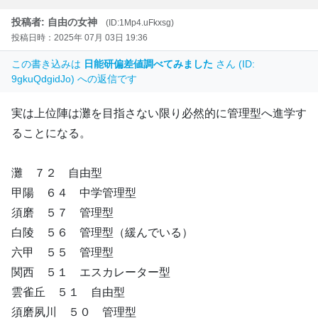
投稿者: 自由の女神
(ID:1Mp4.uFkxsg)
投稿日時：2025年 07月 03日 19:36
この書き込みは
日能研偏差値調べてみました
さん (ID:
9gkuQdgidJo) への返信です
実は上位陣は灘を目指さない限り必然的に管理型へ進学す
ることになる。
灘 ７２ 自由型
甲陽 ６４ 中学管理型
須磨 ５７ 管理型
白陵 ５６ 管理型（緩んでいる）
六甲 ５５ 管理型
関西 ５１ エスカレーター型
雲雀丘 ５１ 自由型
須磨夙川 ５０ 管理型