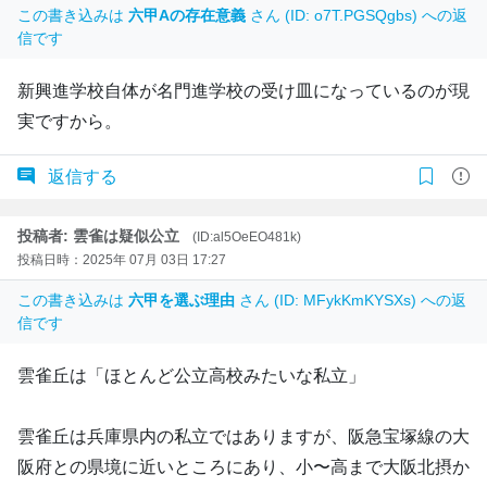
この書き込みは
六甲Aの存在意義
さん (ID: o7T.PGSQgbs) への返
信です
新興進学校自体が名門進学校の受け皿になっているのが現
実ですから。
返信する
投稿者: 雲雀は疑似公立
(ID:al5OeEO481k)
投稿日時：2025年 07月 03日 17:27
この書き込みは
六甲を選ぶ理由
さん (ID: MFykKmKYSXs) への返
信です
雲雀丘は「ほとんど公立高校みたいな私立」
雲雀丘は兵庫県内の私立ではありますが、阪急宝塚線の大
阪府との県境に近いところにあり、小〜高まで大阪北摂か