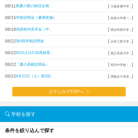
08/11
[
]
真夏の夜の納涼企画...
大妻多摩中学...
08/15
[
]
学校説明会（夏期実施）
拓殖大学第一...
08/18
[
]
高校校内見学会（中...
明治学院中学...
08/22
[
]
第4回学校説明会
日本工業大学...
08/22
[
]
8/22(土)10:30高校普...
国立音楽大学...
08/22
[
]
『夏の高校説明会』
明法中学校・...
08/22
[
]
8月22日（土）第2回...
潤徳女子高等...
エデュログTOPへ
学校を探す
条件を絞り込んで探す