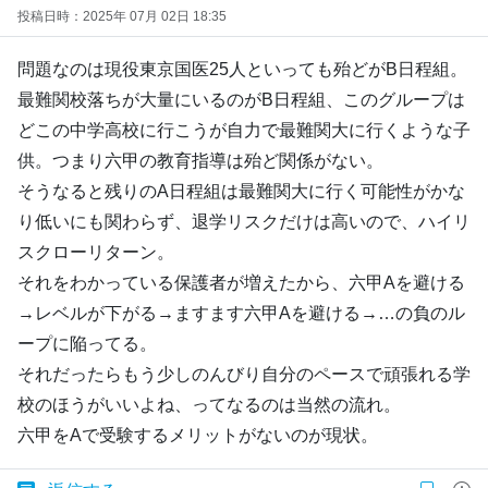
投稿日時：2025年 07月 02日 18:35
問題なのは現役東京国医25人といっても殆どがB日程組。
最難関校落ちが大量にいるのがB日程組、このグループは
どこの中学高校に行こうが自力で最難関大に行くような子
供。つまり六甲の教育指導は殆ど関係がない。
そうなると残りのA日程組は最難関大に行く可能性がかな
り低いにも関わらず、退学リスクだけは高いので、ハイリ
スクローリターン。
それをわかっている保護者が増えたから、六甲Aを避ける
→レベルが下がる→ますます六甲Aを避ける→…の負のル
ープに陥ってる。
それだったらもう少しのんびり自分のペースで頑張れる学
校のほうがいいよね、ってなるのは当然の流れ。
六甲をAで受験するメリットがないのが現状。