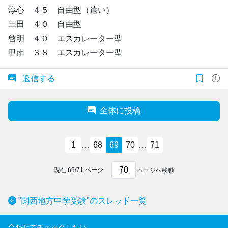
淳心 ４５ 自由型（遠い）
三田 ４０ 自由型
啓明 ４０ エスカレーター型
甲南 ３８ エスカレーター型
返信する
全体に投稿
1
…
68
69
70
…
71
現在
69
/
71
ページ
ページへ移動
"関西地方中学受験"のスレッド一覧
合わせてチェックしたい