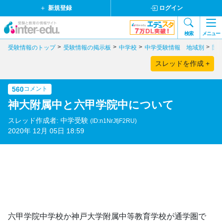
新規登録
ログイン
検索
メニュー
受験情報のトップ
受験情報の掲示板
中学校
中学受験情報 地域別
関
スレッドを作成 +
560
コメント
神大附属中と六甲学院中について
スレッド作成者: 中学受験
(ID:n1NrJfjF2RU)
2020年 12月 05日 18:59
六甲学院中学校か神戸大学附属中等教育学校が通学圏で