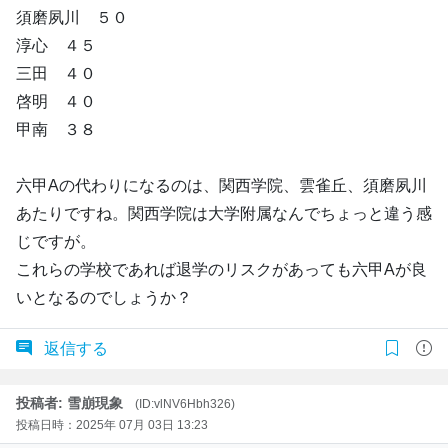
須磨夙川 ５０
淳心 ４５
三田 ４０
啓明 ４０
甲南 ３８
六甲Aの代わりになるのは、関西学院、雲雀丘、須磨夙川
あたりですね。関西学院は大学附属なんでちょっと違う感
じですが。
これらの学校であれば退学のリスクがあっても六甲Aが良
いとなるのでしょうか？
返信する
投稿者: 雪崩現象
(ID:vlNV6Hbh326)
投稿日時：2025年 07月 03日 13:23