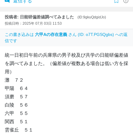
返信する
投稿者: 日能研偏差値調べてみました
(ID:9gkuQdgidJo)
投稿日時：2025年 07月 03日 11:53
この書き込みは
六甲Aの存在意義
さん (ID: o7T.PGSQgbs) への返
信です
統一日初日午前の兵庫県の男子校及び共学の日能研偏差値
を調べてみました。（偏差値が複数ある場合は低い方を採
用）
灘 ７２
甲陽 ６４
須磨 ５７
白陵 ５６
六甲 ５５
関西 ５１
雲雀丘 ５１