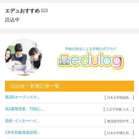
エデュおすすめ
読込中
学校の先生による学校公式ブログ
注目校！新着記事一覧
[
]
第2回オープンスク...
日本大学明誠高...
[
]
高2夏期授業、TGGに...
八王子学園 八王...
[
]
高校･インターハイ...
横須賀学院中学...
[
]
1年生対象進路説明...
日本大学櫻丘高...