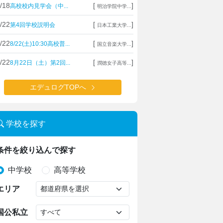
/18
[
]
高校校内見学会（中...
明治学院中学...
/22
[
]
第4回学校説明会
日本工業大学...
/22
[
]
8/22(土)10:30高校普...
国立音楽大学...
/22
[
]
8月22日（土）第2回...
潤徳女子高等...
エデュログTOPへ
学校を探す
条件を絞り込んで探す
中学校
高等学校
エリア
国公私立