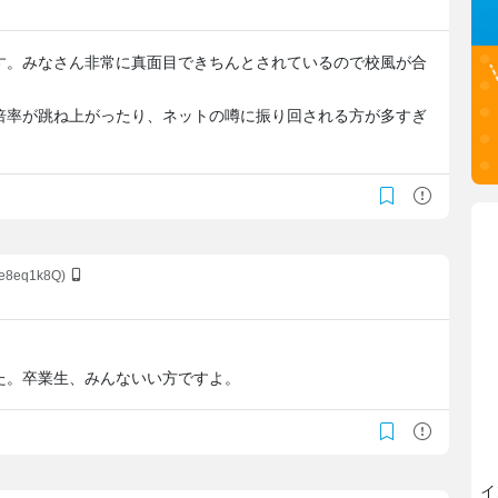
す。みなさん非常に真面目できちんとされているので校風が合
倍率が跳ね上がったり、ネットの噂に振り回される方が多すぎ
/e8eq1k8Q)
た。卒業生、みんないい方ですよ。
イ