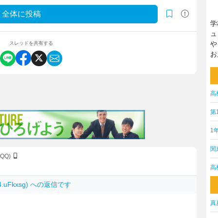
全体に投稿
学
ュ
や
スレッドを共有する
お
高
第
1
関
yQQ)
高
p4.uFkxsg) への返信です
真