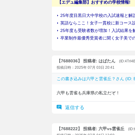
【7688036】 投稿者: はばたん
(ID:4TrI
投稿日時：2025年 07月 03日 20:41
この書き込みは
六甲と雲雀丘？
さん (ID
六甲も雲雀も兵庫県の私立だぞ！
返信する
【7688222】 投稿者: 六甲vs雲雀丘
(ID