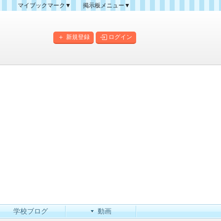
マイブックマーク▼
掲示板メニュー▼
クマーク一覧
掲示板の使い方
掲示板マップ
新規登録
ログイン
人気スレッドランキング
新規スレッド一覧
新着書き込み一覧
このカテゴリにスレッドを
作成
学校ブログ
動画