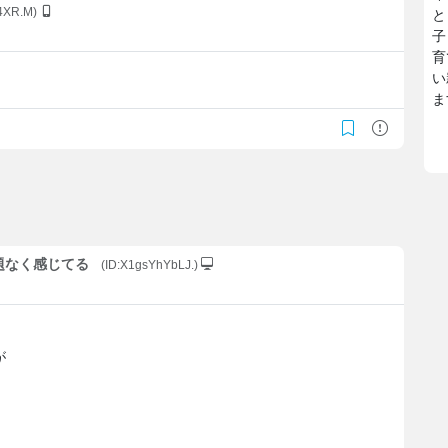
4XR.M)
と
子
育
い
ま
問題なく感じてる
(ID:X1gsYhYbLJ.)
が