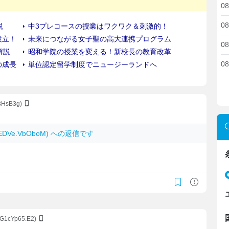
08
08
08
08
4BHsB3g)
: EDVe.VbOboM) への返信です
:tG1cYp65.E2)