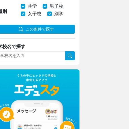
共学
男子校
種別
女子校
別学
この条件で探す
学校名で探す