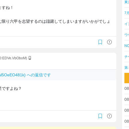
東
ますね！
7
む限り六甲を志望するのは躊躇してしまいますがいかがでしょ
イ
ウ
NO
チ
ID:EDVe.VbOboM)
第
 al5OeEO481k) への返信です
星ですよね？
08
08
08
08