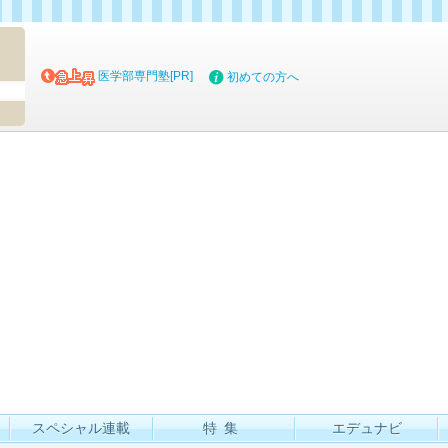
マイブッ
医学部専門塾[PR]
初めての方へ
スペシャル連載
特集
エデュナビ