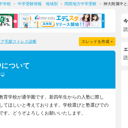
中学校
中学受験情報 地域別
関西地方中学受験
神大附属中と
今
読
ケア毛髪ストレス診断
スレッドを作成 +
エ
読
中について
)
教育学校が通学圏です。新四年生からの入塾に際し
してほしいと考えております。学校選びと塾選びでの
です。どうぞよろしくお願いいたします。