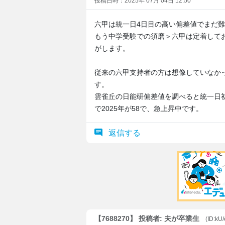
投稿日時：2025年 07月 04日 12:50
六甲は統一日4日目の高い偏差値でまだ
もう中学受験での須磨＞六甲は定着して
がします。
従来の六甲支持者の方は想像していなか
す。
雲雀丘の日能研偏差値を調べると統一日初日午
で2025年が58で、急上昇中です。
返信する
【7688270】 投稿者: 夫が卒業生
(ID:kU