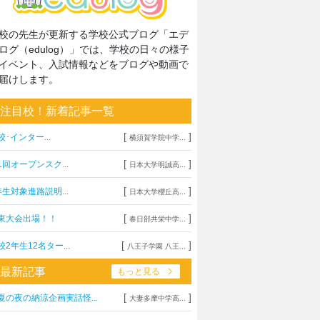
校の先生が更新する学校公式ブログ「エデ
ログ（edulog）」では、学校の日々の様子
イベント、入試情報などをブログや動画で
届けします。
注目校！新着記事一覧
[
]
校･インター...
横須賀学院中学...
[
]
1回オープンスク...
日本大学明誠高...
[
]
年生対象進路説明...
日本大学櫻丘高...
[
]
東大会出場！！
春日部共栄中学...
[
]
校2年生12名ター...
八王子学園 八王...
最新記事
もっと見る
[
]
夏の夜の納涼企画実話怪...
大妻多摩中学高...