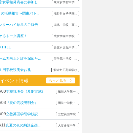
[
]
京女学館発表会に参加し...
東京女学館中学...
[
]
月の活動報告〜関東バト...
瀧野川女子学園...
[
]
ンターハイ結果のご報告
城北中学校・高...
[
]
ケるトーク講座！
成女学園中学校...
[
]
 TITLE
新渡戸文化中学...
[
]
ーム力向上と絆を深めた...
聖学院中学校・...
[
]
１回学校説明会お礼
潤徳女子高等学校
イベント情報
もっと見る
/08
[
]
学校説明会（夏期実施）
拓殖大学第一...
/08
[
]
『夏の高校説明会』
明法中学校・...
/09
[
]
立教英国学院学校説...
立教英国学院...
/11
[
]
真夏の夜の納涼企画...
大妻多摩中学...