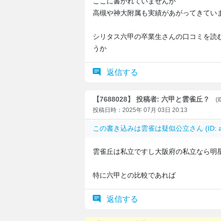
ここに書かれていませんが
高槻や神大附属も実績があがってきてい
シリタス六甲の卒業生さんの口コミを読
うか
返信する
【7688028】 投稿者: 六甲と雲雀丘？
(
投稿日時：2025年 07月 03日 20:13
この書き込みは
雲雀は疑似公立
さん (ID:
雲雀丘は私立ですし大阪府の私立なら明
特に六甲との比較であれば
返信する