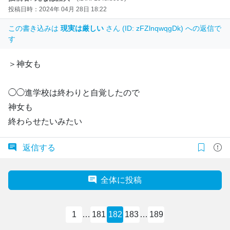
投稿日時：2024年 04月 28日 18:22
この書き込みは
現実は厳しい
さん (ID: zFZlnqwqgDk) への返信で
す
＞神女も
◯◯進学校は終わりと自覚したので
神女も
終わらせたいみたい
返信する
全体に投稿
1
…
181
182
183
…
189