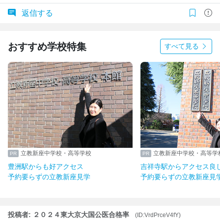
返信する
おすすめ学校特集
すべて見る
立教新座中学校・高等学校
立教新座中学校・高等学
豊洲駅からも好アクセス
吉祥寺駅からアクセス良
予約要らずの立教新座見学
予約要らずの立教新座見
投稿者: ２０２４東大京大国公医合格率
(ID:VrdPrceV4fY)