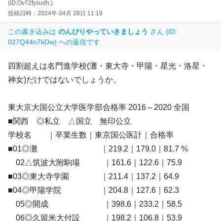
(ID:Ov72fysudh.)
投稿日時：2024年 04月 28日 11:19
この書き込みは
のんびりやっていきましょう
さん (ID:
027Q44n7kDw) への返信です
四割超えは名門進学校(灘・東大寺・甲陽・星光・洛星・
神女)だけではないでしょうか。
東大京大国公立大学医学部合格率 2016～2020 全国
■関西 ◎私立 △国立 無印公立
学校名 ｜卒業生数｜東京国公医計｜合格率
■01◎灘 ｜219.2｜179.0｜81.7 %
02△筑波大附駒場 ｜161.6｜122.6｜75.9
■03◎東大寺学園 ｜211.4｜137.2｜64.9
■04◎甲陽学院 ｜204.8｜127.6｜62.3
05◎開成 ｜398.6｜233.2｜58.5
06◎久留米大付設 ｜198.2｜106.8｜53.9