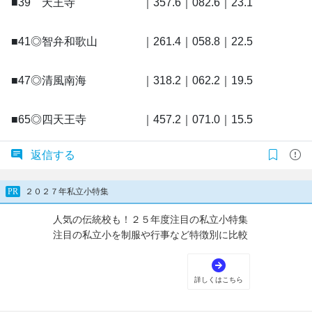
■39 天王寺 ｜357.6｜082.6｜23.1
■41◎智弁和歌山 ｜261.4｜058.8｜22.5
■47◎清風南海 ｜318.2｜062.2｜19.5
■65◎四天王寺 ｜457.2｜071.0｜15.5
返信する