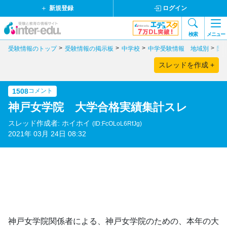
新規登録
ログイン
検索
メニュー
受験情報のトップ
受験情報の掲示板
中学校
中学受験情報 地域別
関
スレッドを作成 +
1508
コメント
神戸女学院 大学合格実績集計スレ
スレッド作成者: ホイホイ
(ID:FcOLoL6RfJg)
2021年 03月 24日 08:32
神戸女学院関係者による、神戸女学院のための、本年の大