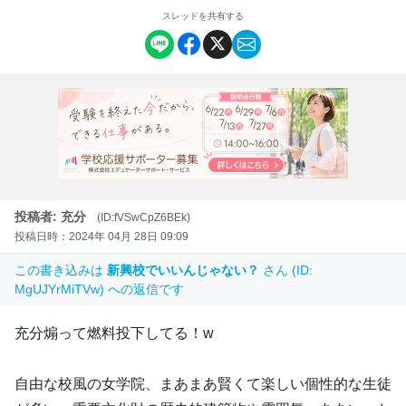
スレッドを共有する
投稿者: 充分
(ID:fVSwCpZ6BEk)
投稿日時：2024年 04月 28日 09:09
この書き込みは
新興校でいいんじゃない？
さん (ID:
MgUJYrMiTVw) への返信です
充分煽って燃料投下してる！w
自由な校風の女学院、まあまあ賢くて楽しい個性的な生徒