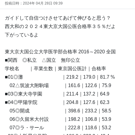
投稿日時：2024年 04月 28日 09:39
ガイドして自信つけさせてあげて伸びると思う？
西大和の２０２４東大京大国公医合格率３５％だよ
下がっているよ
東大京大国公立大学医学部合格率 2016～2020 全国
■関西 ◎私立 △国立 無印公立
学校名 ｜卒業生数｜東京国公医計｜合格率
■01◎灘 ｜219.2｜179.0｜81.7 %
02△筑波大附駒場 ｜161.6｜122.6｜75.9
■03◎東大寺学園 ｜211.4｜137.2｜64.9
■04◎甲陽学院 ｜204.8｜127.6｜62.3
05◎開成 ｜398.6｜233.2｜58.5
06◎久留米大付設 ｜198.2｜106.8｜53.9
07◎ラ・サール ｜222.8｜118.6｜53.2