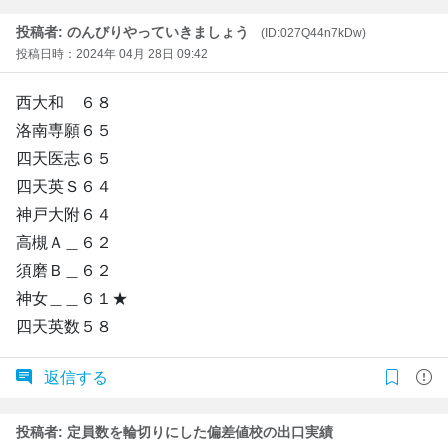
投稿者: のんびりやっていきましょう
(ID:027Q44n7kDw)
投稿日時：2024年 04月 28日 09:42
西大和 ６８
洛南専願６５
四天医志６５
四天英Ｓ６４
神戸大附６４
高槻Ａ＿６２
須磨Ｂ＿６２
神女＿＿６１★
四天英数５８
返信する
投稿者: 定員数を輪切りにした偏差値校の出口実績