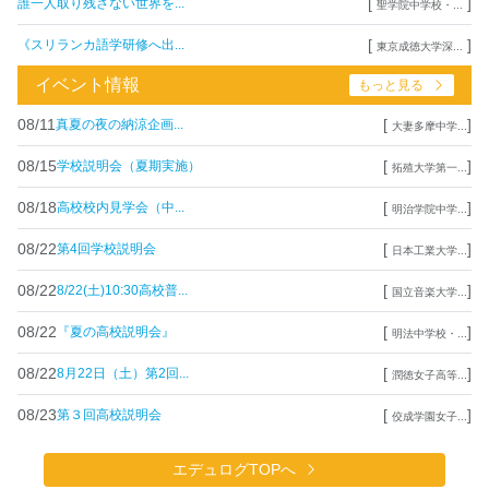
[
]
誰一人取り残さない世界を...
聖学院中学校・...
[
]
《スリランカ語学研修へ出...
東京成徳大学深...
イベント情報
もっと見る
08/11
[
]
真夏の夜の納涼企画...
大妻多摩中学...
08/15
[
]
学校説明会（夏期実施）
拓殖大学第一...
08/18
[
]
高校校内見学会（中...
明治学院中学...
08/22
[
]
第4回学校説明会
日本工業大学...
08/22
[
]
8/22(土)10:30高校普...
国立音楽大学...
08/22
[
]
『夏の高校説明会』
明法中学校・...
08/22
[
]
8月22日（土）第2回...
潤徳女子高等...
08/23
[
]
第３回高校説明会
佼成学園女子...
エデュログTOPへ