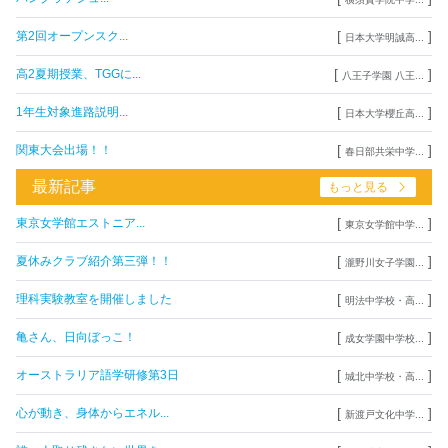
[
]
第2回オープンスク...
日本大学明誠高...
[
]
高2夏期授業、TGGに...
八王子学園 八王...
[
]
1年生対象進路説明...
日本大学櫻丘高...
[
]
関東大会出場！！
春日部共栄中学...
最新記事
もっと見る
[
]
東京女学館エストニア...
東京女学館中学...
[
]
夏休みクラブ紹介第三弾！！
瀧野川女子学園...
[
]
理科実験教室を開催しました
明法中学校・高...
[
]
亀さん、日向ぼっこ！
成女学園中学校...
[
]
オーストラリア語学研修第3日
城北中学校・高...
[
]
心が動き、身体からエネル...
新渡戸文化中学...