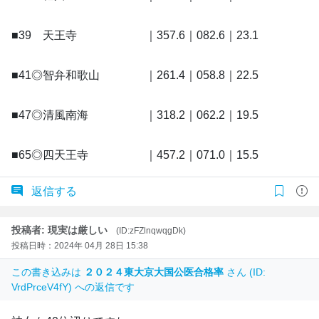
■39 天王寺 ｜357.6｜082.6｜23.1
■41◎智弁和歌山 ｜261.4｜058.8｜22.5
■47◎清風南海 ｜318.2｜062.2｜19.5
■65◎四天王寺 ｜457.2｜071.0｜15.5
返信する
投稿者: 現実は厳しい
(ID:zFZlnqwqgDk)
投稿日時：2024年 04月 28日 15:38
この書き込みは
２０２４東大京大国公医合格率
さん (ID:
VrdPrceV4fY) への返信です