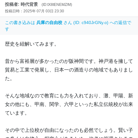
投稿者: 時代背景
(ID:tX8tENEMZ/M)
投稿日時：2025年 07月 03日 23:30
この書き込みは
兵庫の自由校
さん (ID: c940JrGNy.o) への返信で
す
歴史を紐解いてみます。
昔から富裕層が多かったのが阪神間です。神戸港を擁して
貿易と工業で発展し、日本一の酒造りの地域でもありまし
た。
そんな地域なので教育にも力を入れており、灘、甲陽、新
女の他にも、甲南、関学、六甲といった私立伝統校が出来
ています。
その中で上位校が自由になったのも必然でしょう。賢い子