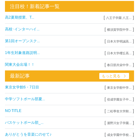
注目校！新着記事一覧
[
]
高2夏期授業、T...
八王子学園 八王...
[
]
高校･インターハイ...
横須賀学院中学...
[
]
第1回オープンスク...
日本大学明誠高...
[
]
1年生対象進路説明...
日本大学櫻丘高...
[
]
関東大会出場！！
春日部共栄中学...
最新記事
もっと見る
[
]
東京女学館6・7日目
東京女学館中学...
[
]
中学ソフトボール部夏...
佼成学園女子中...
[
]
NO TITLE
二松學舍大学附...
[
]
バスケットボール部_...
瀧野川女子学園...
[
]
ありがとうを音楽にのせて♪
成女学園中学校...