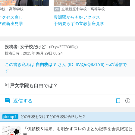
学校・高等学校
立教新座中学校・高等学校
アクセス良し
豊洲駅からも好アクセス
立教新座見学
予約要らずの立教新座見学
投稿者: 女子校だけど
(ID:ywZFF83tIDg)
投稿日時：2025年 06月 29日 08:24
この書き込みは
自由校は？
さん (ID: 6VjQeQ8ZLY6) への返信で
す
神戸女学院も自由では？
返信する