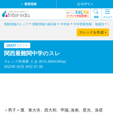
新規登録
ログイン
検索
メニュー
受験情報のトップ
受験情報の掲示板
中学校
中学受験情報 地域別
関
スレッドを作成 +
18227
コメント
関西最難関中学のスレ
スレッド作成者: たま
(ID:FLJ88NhJWmg)
2022年 02月 26日 07:30
＜男子＞灘、東大寺、西大和、甲陽､洛南、星光、洛星