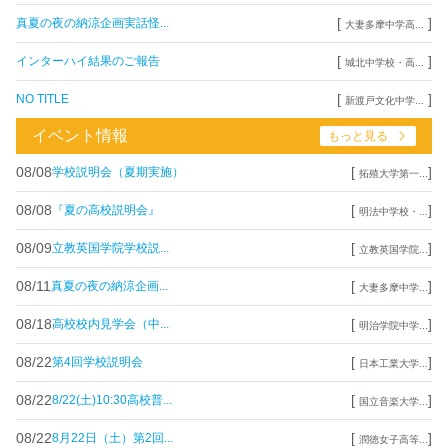
[
]
真夏の夜の納涼企画実話怪...
大妻多摩中学高...
[
]
インターハイ結果のご報告
城北中学校・高...
[
]
NO TITLE
新渡戸文化中学...
イベント情報
もっと見る
08/08
[
]
学校説明会（夏期実施）
拓殖大学第一...
08/08
[
]
『夏の高校説明会』
明法中学校・...
08/09
[
]
立教英国学院学校説...
立教英国学院...
08/11
[
]
真夏の夜の納涼企画...
大妻多摩中学...
08/18
[
]
高校校内見学会（中...
明治学院中学...
08/22
[
]
第4回学校説明会
日本工業大学...
08/22
[
]
8/22(土)10:30高校普...
国立音楽大学...
08/22
[
]
8月22日（土）第2回...
潤徳女子高等...