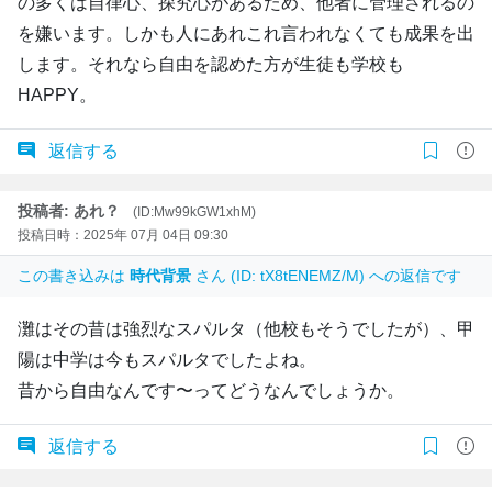
の多くは自律心、探究心があるため、他者に管理されるの
を嫌います。しかも人にあれこれ言われなくても成果を出
します。それなら自由を認めた方が生徒も学校も
HAPPY。
返信する
投稿者: あれ？
(ID:Mw99kGW1xhM)
投稿日時：2025年 07月 04日 09:30
この書き込みは
時代背景
さん (ID: tX8tENEMZ/M) への返信です
灘はその昔は強烈なスパルタ（他校もそうでしたが）、甲
陽は中学は今もスパルタでしたよね。
昔から自由なんです〜ってどうなんでしょうか。
返信する