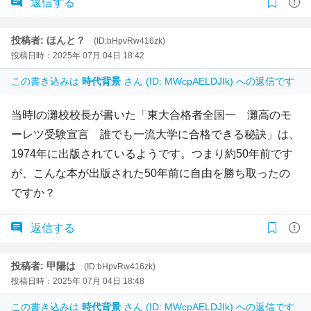
返信する
投稿者: ほんと？
(ID:bHpvRw416zk)
投稿日時：2025年 07月 04日 18:42
この書き込みは
時代背景
さん (ID: MWcpAELDJIk) への返信です
当時lの灘校校長が書いた「東大合格者全国一 灘高のモ
ーレツ受験宣言 誰でも一流大学に合格できる秘訣」は、
1974年に出版されているようです。つまり約50年前です
が、こんな本が出版された50年前に自由を勝ち取ったの
ですか？
返信する
投稿者: 甲陽は
(ID:bHpvRw416zk)
投稿日時：2025年 07月 04日 18:48
この書き込みは
時代背景
さん (ID: MWcpAELDJIk) への返信です