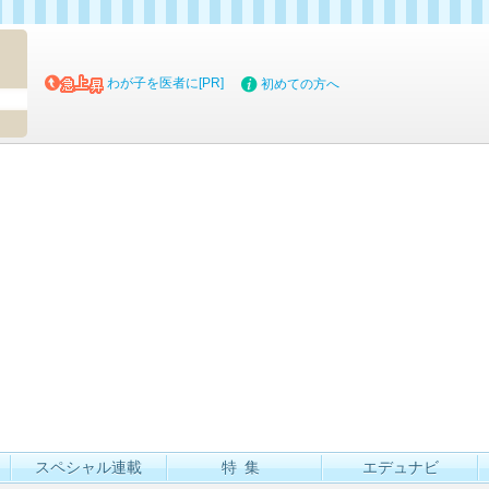
マイブッ
わが子を医者に[PR]
初めての方へ
スペシャル連載
特集
エデュナビ