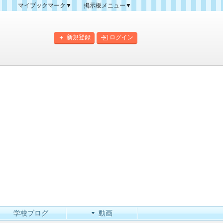
マイブックマーク▼
掲示板メニュー▼
クマーク一覧
掲示板の使い方
掲示板マップ
新規登録
ログイン
人気スレッドランキング
新規スレッド一覧
新着書き込み一覧
このカテゴリにスレッドを
作成
学校ブログ
動画