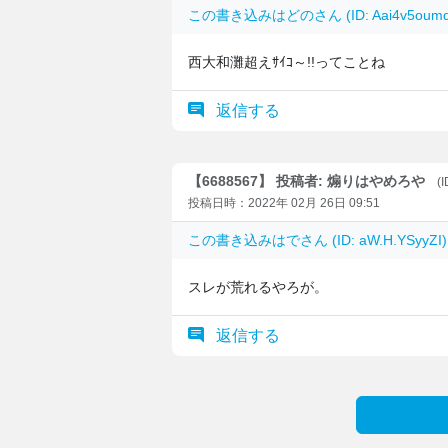
この書き込みは
どの
さん (ID: Aai4v5o
西大和灘超えｻｲｺ～!!ってことね
返信する
【6688567】 投稿者: 煽りはやめろや
(
投稿日時：2022年 02月 26日 09:51
この書き込みは
で
さん (ID: aW.H.YSyy
スレが荒れるやろが。
返信する