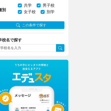
共学
男子校
種別
女子校
別学
この条件で探す
学校名で探す