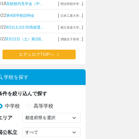
/18
[
]
高校校内見学会（中...
明治学院中学...
/22
[
]
第4回学校説明会
日本工業大学...
/22
[
]
8/22(土)10:30高校普...
国立音楽大学...
/22
[
]
8月22日（土）第2回...
潤徳女子高等...
エデュログTOPへ
学校を探す
条件を絞り込んで探す
中学校
高等学校
エリア
国公私立