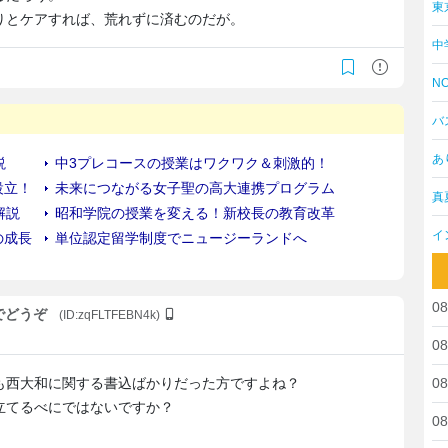
東
りとケアすれば、荒れずに済むのだが。
中
NO
バ
あ
真
イ
08
板でどうぞ
(ID:zqFLTFEBN4k)
08
も西大和に関する書込ばかりだった方ですよね？
08
立てるべにではないですか？
08