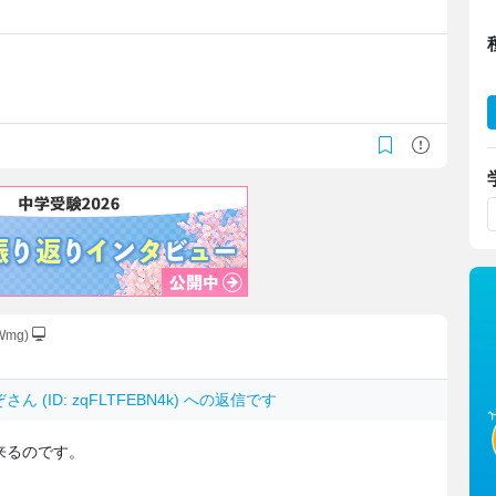
JWmg)
ぞ
さん (ID: zqFLTFEBN4k) への返信です
来るのです。