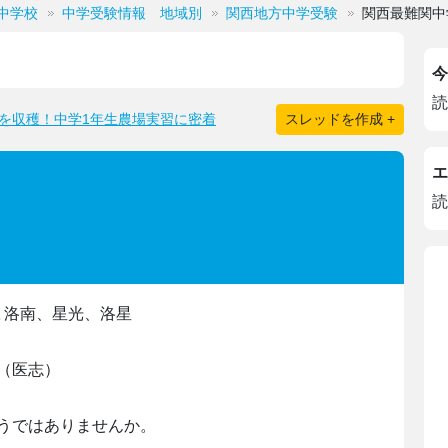
中学校
中学受験情報 地域別
関西地方中学受験
関西最難関中
今
読
を収穫！中学1年生農場実習に密着
スレッドを作成 +
エ
読
､洛南、星光、洛星
（医志）
うではありませんか。