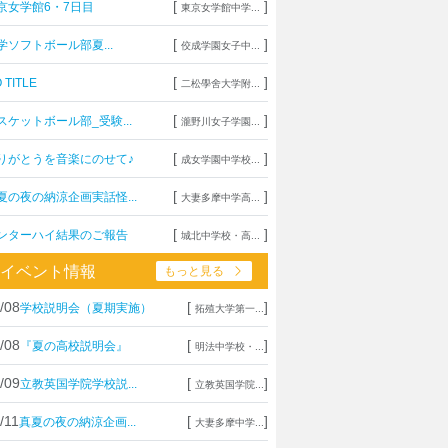
[
]
京女学館6・7日目
東京女学館中学...
[
]
学ソフトボール部夏...
佼成学園女子中...
[
]
 TITLE
二松學舍大学附...
[
]
スケットボール部_受験...
瀧野川女子学園...
[
]
りがとうを音楽にのせて♪
成女学園中学校...
[
]
夏の夜の納涼企画実話怪...
大妻多摩中学高...
[
]
ンターハイ結果のご報告
城北中学校・高...
イベント情報
もっと見る
/08
[
]
学校説明会（夏期実施）
拓殖大学第一...
/08
[
]
『夏の高校説明会』
明法中学校・...
/09
[
]
立教英国学院学校説...
立教英国学院...
/11
[
]
真夏の夜の納涼企画...
大妻多摩中学...