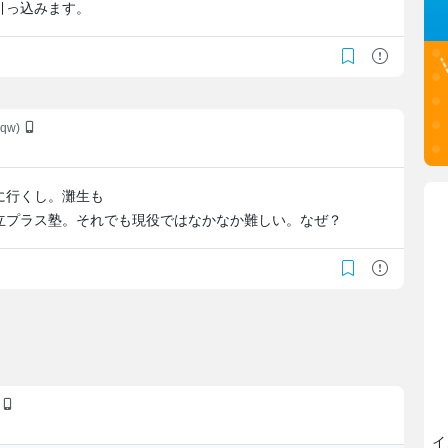
引っ込みます。
mqw)
に行くし。灘生も
立プラス塾。それでも現役ではなかなか難しい。なぜ？
)
イ