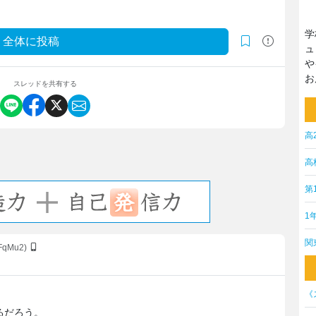
学
全体に投稿
ュ
や
お
スレッドを共有する
高
高
第
1
関
rFqMu2)
《
るだろう。