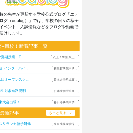
校の先生が更新する学校公式ブログ「エデ
ログ（edulog）」では、学校の日々の様子
イベント、入試情報などをブログや動画で
届けします。
注目校！新着記事一覧
[
]
2夏期授業、T...
八王子学園 八王...
[
]
校･インターハイ...
横須賀学院中学...
[
]
1回オープンスク...
日本大学明誠高...
[
]
年生対象進路説明...
日本大学櫻丘高...
[
]
東大会出場！！
春日部共栄中学...
最新記事
もっと見る
[
]
スリランカ語学研修...
東京成徳大学深...