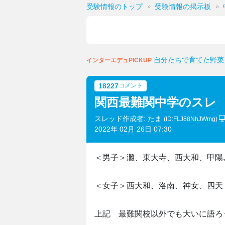
受験情報のトップ
受験情報の掲示板
自分たちで育てた野菜
インターエデュPICKUP
18227
コメント
関西最難関中学のスレ
スレッド作成者: たま
(ID:FLJ88NhJWmg)
2022年 02月 26日 07:30
＜男子＞灘、東大寺、西大和、甲陽
＜女子＞西大和、洛南、神女、四天
上記 最難関校以外でも大いに語ろ