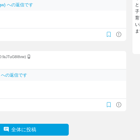
umqw) への返信です
と
子
育
い
ま
ID:faJTuG8l8vw)
ZI) への返信です
全体に投稿