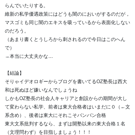
らんでいたりする。
維新の私学優遇政策にはどうも闇のにおいがするのだが，
マスゴミも同じ闇のエキスを吸っているから表面化しない
のだろう。
（あまり書くとうしろから刺されるので今日はこのへん
で）
→本当に大丈夫かな…
【結論】
そりゃイデオロギーからブログを書いてるOZ塾長は西大
和は死ぬほど嫌いなんでしょうね
しかもOZ塾長の社会人キャリアと創設からの期間が大し
て変わらない私学、前者は東大合格者はいまだに０（←文
系含め）、後者は東大にそれこそバンバン合格
東大文系批判するなら、まずは開塾以来の東大合格１名
（文理問わず）を目指しましょう！！！