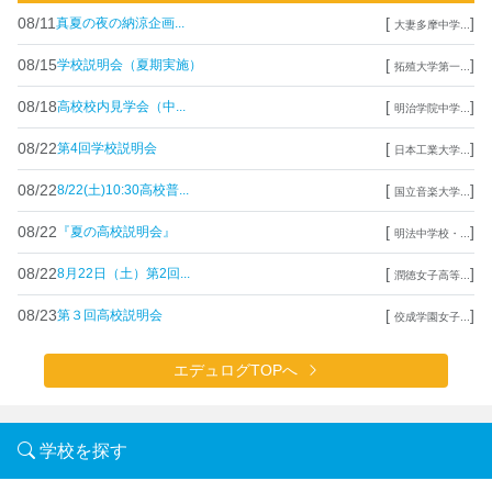
08/11
[
]
真夏の夜の納涼企画...
大妻多摩中学...
08/15
[
]
学校説明会（夏期実施）
拓殖大学第一...
08/18
[
]
高校校内見学会（中...
明治学院中学...
08/22
[
]
第4回学校説明会
日本工業大学...
08/22
[
]
8/22(土)10:30高校普...
国立音楽大学...
08/22
[
]
『夏の高校説明会』
明法中学校・...
08/22
[
]
8月22日（土）第2回...
潤徳女子高等...
08/23
[
]
第３回高校説明会
佼成学園女子...
エデュログTOPへ
学校を探す