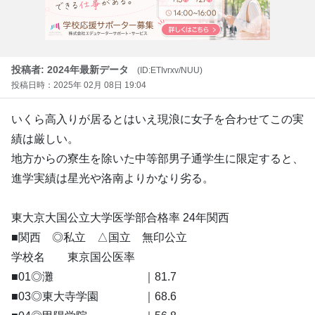
投稿者: 2024年最新データ
(ID:ETIvrxv/NUU)
投稿日時：2025年 02月 08日 19:04
いくら高入りが居るとはいえ現浪に女子を合わせてこの実
績は厳しい。
地方からの寮生を除いた中等部男子通学生に限定すると、
進学実績は星光や洛南よりかなり劣る。
東大京大国公立大学医学部合格率 24年関西
■関西 ◎私立 △国立 無印公立
学校名 東京国公医率
■01◎灘 ｜81.7
■03◎東大寺学園 ｜68.6