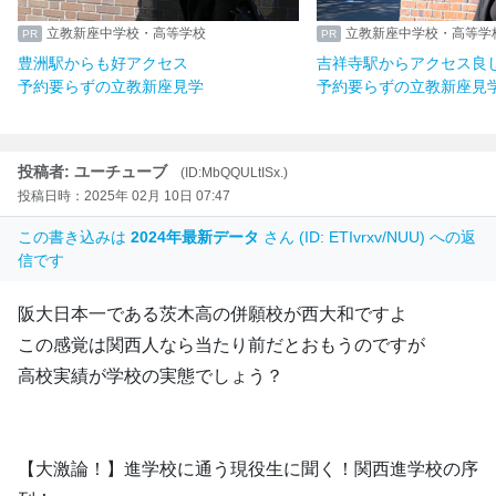
立教新座中学校・高等学校
立教新座中学校・高等学
豊洲駅からも好アクセス
吉祥寺駅からアクセス良
予約要らずの立教新座見学
予約要らずの立教新座見
投稿者: ユーチューブ
(ID:MbQQULtISx.)
投稿日時：2025年 02月 10日 07:47
この書き込みは
2024年最新データ
さん (ID: ETIvrxv/NUU) への返
信です
阪大日本一である茨木高の併願校が西大和ですよ
この感覚は関西人なら当たり前だとおもうのですが
高校実績が学校の実態でしょう？
【大激論！】進学校に通う現役生に聞く！関西進学校の序