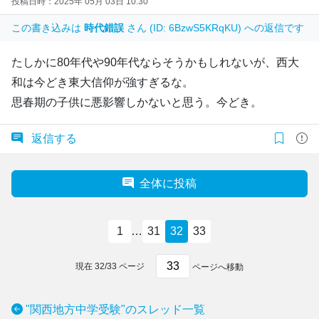
投稿日時：2025年 05月 03日 10:30
この書き込みは
時代錯誤
さん (ID: 6BzwS5KRqKU) への返信です
たしかに80年代や90年代ならそうかもしれないが、西大
和は今どき東大信仰が強すぎるな。
思春期の子供に悪影響しかないと思う。今どき。
返信する
全体に投稿
1
…
31
32
33
現在
32
/
33
ページ
ページへ移動
"関西地方中学受験"のスレッド一覧