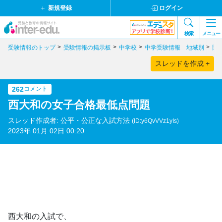
新規登録
ログイン
検索
メニュー
受験情報のトップ
受験情報の掲示板
中学校
中学受験情報 地域別
関
スレッドを作成 +
262
コメント
西大和の女子合格最低点問題
スレッド作成者: 公平・公正な入試方法
(ID:y6QvVVz1yIs)
2023年 01月 02日 00:20
西大和の入試で、