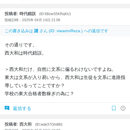
投稿者: 時代錯誤
(ID:6BzwS5KRqKU)
投稿日時：2025年 04月 14日 21:06
この書き込みは
謎
さん (ID: viwamnReza.) への返信です
その通りです。
西大和は時代錯誤。
＞西大和だけ、自然に文系に偏るわけないですよね。
東大は文系が入り易いから、西大和は生徒を文系に進路指
導しているってことですか？
学校の東大合格者数稼ぎの為に？
返信する
投稿者: 西大和
(ID:wqk37OmIt8I)