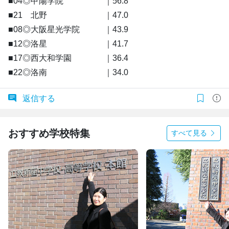
■04◎甲陽学院 ｜56.8
■21 北野 ｜47.0
■08◎大阪星光学院 ｜43.9
■12◎洛星 ｜41.7
■17◎西大和学園 ｜36.4
■22◎洛南 ｜34.0
返信する
おすすめ学校特集
すべて見る