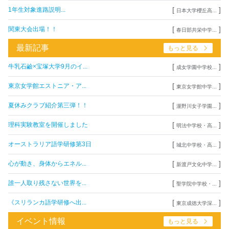
[
]
1年生対象進路説明...
日本大学櫻丘高...
[
]
関東大会出場！！
春日部共栄中学...
最新記事
もっと見る
[
]
牛乳石鹼×宝塚大学9月のイ...
成女学園中学校...
[
]
東京女学館エストニア・ア...
東京女学館中学...
[
]
夏休みクラブ紹介第三弾！！
瀧野川女子学園...
[
]
理科実験教室を開催しました
明法中学校・高...
[
]
オーストラリア語学研修第3日
城北中学校・高...
[
]
心が動き、身体からエネル...
新渡戸文化中学...
[
]
誰一人取り残さない世界を...
聖学院中学校・...
[
]
《スリランカ語学研修へ出...
東京成徳大学深...
イベント情報
もっと見る