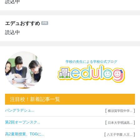
読込中
エデュおすすめ
読込中
学校の先生による学校公式ブログ
注目校！新着記事一覧
[
]
バングラデシュ...
横須賀学院中学...
[
]
第2回オープンスク...
日本大学明誠高...
[
]
高2夏期授業、TGGに...
八王子学園 八王...